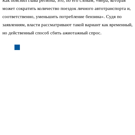
Как пояснил глава региона, это, по его словам, «мера, которая
может сократить количество поездок личного автотранспорта и,
соответственно, уменьшить потребление бензина». Судя по
заявлениям, власти рассматривают такой вариант как временный,
но действенный способ сбить ажиотажный спрос.
— Мы ведём переговоры с федеральными властями
и нефтяниками для наращивания поставок топлива,
— сообщил Осипов в своём МАКС-канале. —
Одновременно принимаем решения, которые
доступны на краевом уровне.
Днём ранее губернатор докладывал вице-премьеру Александру
Новаку о критической обстановке в регионе. По словам
источника, близкого к правительству края, в Москве проблему