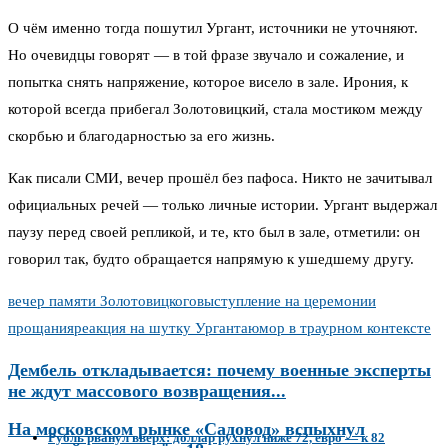
О чём именно тогда пошутил Ургант, источники не уточняют.
Но очевидцы говорят — в той фразе звучало и сожаление, и
попытка снять напряжение, которое висело в зале. Ирония, к
которой всегда прибегал Золотовицкий, стала мостиком между
скорбью и благодарностью за его жизнь.
Как писали СМИ, вечер прошёл без пафоса. Никто не зачитывал
официальных речей — только личные истории. Ургант выдержал
паузу перед своей репликой, и те, кто был в зале, отметили: он
говорил так, будто обращается напрямую к ушедшему другу.
вечер памяти Золотовицкого
выступление на церемонии
прощания
реакция на шутку Урганта
юмор в траурном контексте
Дембель откладывается: почему военные эксперты
не ждут массового возвращения...
На московском рынке «Садовод» вспыхнул
Рубль рванул вверх: доллар рухнул ниже 72, евро — к 82