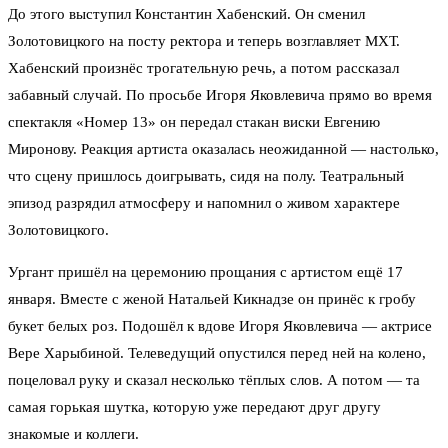
До этого выступил Константин Хабенский. Он сменил
Золотовицкого на посту ректора и теперь возглавляет МХТ.
Хабенский произнёс трогательную речь, а потом рассказал
забавный случай. По просьбе Игоря Яковлевича прямо во время
спектакля «Номер 13» он передал стакан виски Евгению
Миронову. Реакция артиста оказалась неожиданной — настолько,
что сцену пришлось доигрывать, сидя на полу. Театральный
эпизод разрядил атмосферу и напомнил о живом характере
Золотовицкого.
Ургант пришёл на церемонию прощания с артистом ещё 17
января. Вместе с женой Натальей Кикнадзе он принёс к гробу
букет белых роз. Подошёл к вдове Игоря Яковлевича — актрисе
Вере Харыбиной. Телеведущий опустился перед ней на колено,
поцеловал руку и сказал несколько тёплых слов. А потом — та
самая горькая шутка, которую уже передают друг другу
знакомые и коллеги.