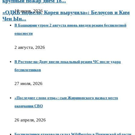
крупный пожар днём 18...
10 июня, 2026
«ОДКБ подвела, Корея выручила»: Белоусов и Ким
Чен Ын...
В Башкирии утром 2 августа вновь введен режим беспилотной
опасности
2 августа, 2026
В Ростове-на-Дону ввели локальный режим ЧС после удара
беспилотников
27 июля, 2026
«Последнее слово отца»: сын Жириновского назвал место
окончания СВО
26 апреля, 2026
Беспилотники атаковали склад Wildberries в Пензенской области