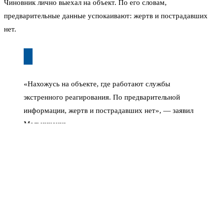
Чиновник лично выехал на объект. По его словам,
предварительные данные успокаивают: жертв и пострадавших
нет.
«Нахожусь на объекте, где работают службы
экстренного реагирования. По предварительной
информации, жертв и пострадавших нет», — заявил
Мельниченко.
Он уточнил, что никто из местных жителей не пострадал. Что
именно повредили обломки — пока детали уточняются. Но это
уже не первый случай, когда Пензенская область оказывается в
зоне поражения.
Ранее губернатор уже сообщал о сбитом летательном аппарате
над регионом. Тогда обломки упали на недостроенное здание и