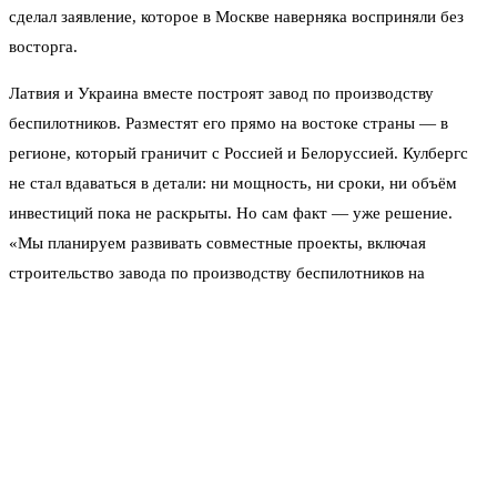
сделал заявление, которое в Москве наверняка восприняли без
восторга.
Латвия и Украина вместе построят завод по производству
беспилотников. Разместят его прямо на востоке страны — в
регионе, который граничит с Россией и Белоруссией. Кулбергс
не стал вдаваться в детали: ни мощность, ни сроки, ни объём
инвестиций пока не раскрыты. Но сам факт — уже решение.
«Мы планируем развивать совместные проекты, включая
строительство завода по производству беспилотников на
территории Латвии, недалеко от границы», — сказал он, не
пояснив, о каком именно типе дронов идёт речь.
Одновременно премьер анонсировал новую систему защиты от
беспилотников. Вместо того чтобы поднимать в воздух
истребители, Латвия будет использовать дроны-перехватчики.
По словам Кулбергса, это дешевле и эффективнее. Правда, где