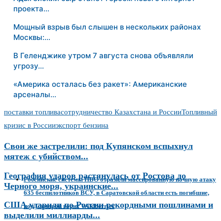
проекта…
Мощный взрыв был слышен в нескольких районах
Москвы:…
В Геленджике утром 7 августа снова объявляли
угрозу…
«Америка осталась без ракет»: Американские
арсеналы…
поставки топлива
сотрудничество Казахстана и России
Топливный
кризис в России
экспорт бензина
Свои же застрелили: под Купянском вспыхнул
мятеж с убийством...
География ударов растянулась от Ростова до
Российские системы ПВО отразили массированную ночную атаку
Черного моря, украинские...
635 беспилотников ВСУ, в Саратовской области есть погибшие,
США ударили по России рекордными пошлинами и
под Самарой горит Wildberries
выделили миллиарды...