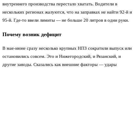
внутреннего производства перестало хватать. Водители в
нескольких регионах жалуются, что на заправках не найти 92-й и
95-й. Где-то ввели лимиты — не больше 20 литров в одни руки.
Почему возник дефицит
В мае-июне сразу несколько крупных НПЗ сократили выпуск или
остановились совсем. Это и Нижегородский, и Рязанский, и
другие заводы. Сказались как внешние факторы — удары
дронов, так и внутренние — забились трубы, поломки. В итоге
предложение на рынке резко упало, цены поползли вверх, а в
некоторых регионах возник ажиотажный спрос.
Власти сначала уверяли, что запасов хватит. Но потом начали
искать альтернативы. И нашли их в Казахстане. Астана
согласилась помочь, и теперь согласовывают детали. По данным
Reuters, планируется отправить объём, которого хватит лишь на
покрытие половины суточной потребности России. То есть это