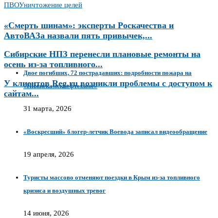
ПВО
Уничтожение целей
«Смерть шинам»: эксперты Роскачества и
АвтоВАЗа назвали пять привычек,...
Сибирские НПЗ перенесли плановые ремонты на
осень из-за топливного...
Двое погибших, 72 пострадавших: подробности пожара на
У клиентов Reg.ru возникли проблемы с доступом к
«Нижнекамскнефтехиме»
сайтам...
31 марта, 2026
«Воскресший» блогер-летчик Воевода записал видеообращение
19 апреля, 2026
Туристы массово отменяют поездки в Крым из-за топливного
кризиса и воздушных тревог
14 июня, 2026