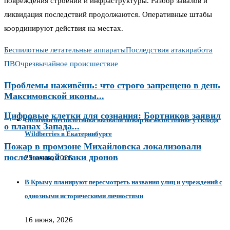
повреждения строений и инфраструктуры. Разбор завалов и
ликвидация последствий продолжаются. Оперативные штабы
координируют действия на местах.
Беспилотные летательные аппараты
Последствия атаки
работа
ПВО
чрезвычайное происшествие
Проблемы наживёшь: что строго запрещено в день
Максимовской иконы...
Цифровые клетки для сознания: Бортников заявил
Обломки беспилотника вызвали пожар на автостоянке у склада
о планах Запада...
Wildberries в Екатеринбурге
Пожар в промзоне Михайловска локализовали
после ночной атаки дронов
25 июля, 2026
В Крыму планируют пересмотреть названия улиц и учреждений с
одиозными историческими личностями
16 июня, 2026