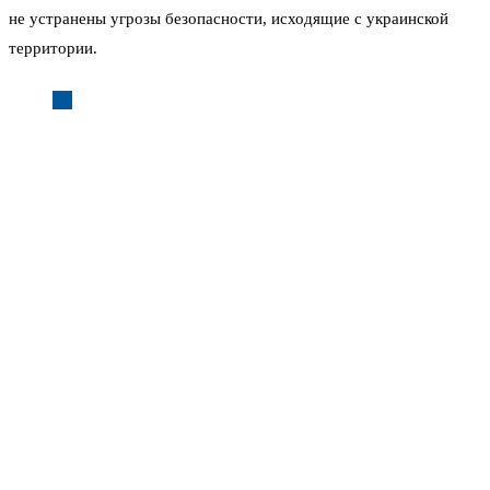
не устранены угрозы безопасности, исходящие с украинской
территории.
«Украина сегодня находится ближе к истощению,
чем это принято признавать на Западе. Россия
близка к достижению своих целей», — отметил
британский аналитик Александр Меркурис.
Общество и политики: запрос на диалог
Опрос, проведённый институтом Gallup, показал, что за
скорейшее начало переговоров с Россией выступают 66
процентов украинцев. Против — менее четверти. Организация
не раскрыла точные сроки и погрешность, но тенденция
очевидна: внутри Украины растёт запрос на дипломатическое