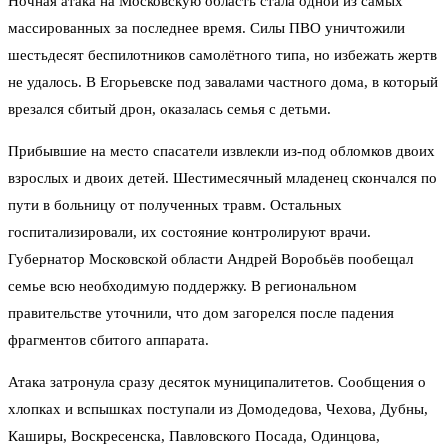
Ночная атака на Московскую область стала одной из самых
массированных за последнее время. Силы ПВО уничтожили
шестьдесят беспилотников самолётного типа, но избежать жертв
не удалось. В Егорьевске под завалами частного дома, в который
врезался сбитый дрон, оказалась семья с детьми.
Прибывшие на место спасатели извлекли из-под обломков двоих
взрослых и двоих детей. Шестимесячный младенец скончался по
пути в больницу от полученных травм. Остальных
госпитализировали, их состояние контролируют врачи.
Губернатор Московской области Андрей Воробьёв пообещал
семье всю необходимую поддержку. В региональном
правительстве уточнили, что дом загорелся после падения
фрагментов сбитого аппарата.
Атака затронула сразу десяток муниципалитетов. Сообщения о
хлопках и вспышках поступали из Домодедова, Чехова, Дубны,
Каширы, Воскресенска, Павловского Посада, Одинцова,