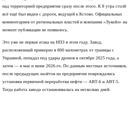
над территорией предприятия сразу после этого. К 8 утра столб
всё ещё был виден с дороги, ведущей к Кстово. Официальных
комментариев от региональных властей и компании «Лукойл» на
момент публикации не появилось.
Это уже не первая атака на НПЗ в этом году. Завод,
расположенный примерно в 800 километрах от границы с
Украиной, попадал под удары дронов в октябре 2025 года, а
затем — в мае и июне 2026-го. По данным местных источников,
после предыдущих налётов на предприятии повреждались
установки первичной переработки нефти — АВТ-6 и АВТ-5.
Тогда работа завода останавливалась на несколько дней.
«Лукойл-Нижегороднефтеоргсинтез» — один из крупнейших
нефтеперерабатывающих заводов России. Его проектная
мощность — до 17 миллионов тонн нефти в год. Предприятие
входит в число ключевых поставщиков бензина на внутренний