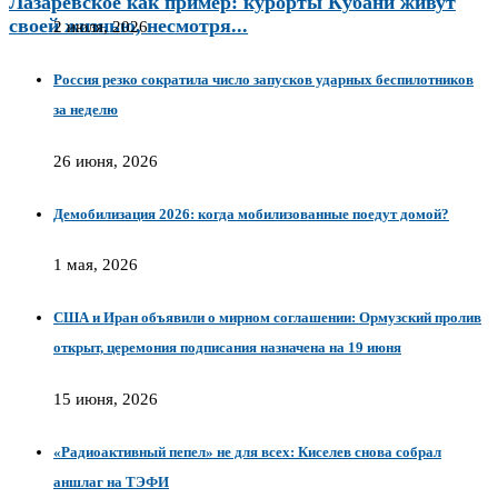
Лазаревское как пример: курорты Кубани живут
своей жизнью, несмотря...
2 июля, 2026
Россия резко сократила число запусков ударных беспилотников
за неделю
26 июня, 2026
Демобилизация 2026: когда мобилизованные поедут домой?
1 мая, 2026
США и Иран объявили о мирном соглашении: Ормузский пролив
открыт, церемония подписания назначена на 19 июня
15 июня, 2026
«Радиоактивный пепел» не для всех: Киселев снова собрал
аншлаг на ТЭФИ