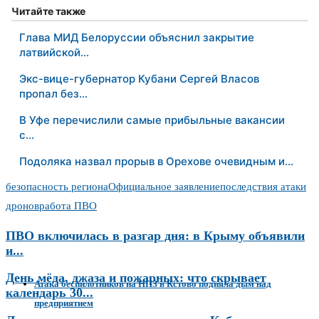
Читайте также
Глава МИД Белоруссии объяснил закрытие
латвийской…
Экс-вице-губернатор Кубани Сергей Власов
пропал без…
В Уфе перечислили самые прибыльные вакансии
с…
Подоляка назвал прорыв в Орехове очевидным и…
безопасность региона
Официальное заявление
последствия атаки
дронов
работа ПВО
ПВО включилась в разгар дня: в Крыму объявили
и...
День мёда, джаза и пожарных: что скрывает
Атака беспилотников на НПЗ в Кстово подняла дым над
календарь 30...
предприятием