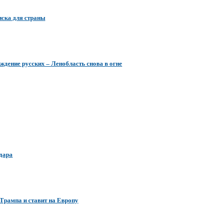
иска для страны
ждение русских – Ленобласть снова в огне
удара
 Трампа и ставит на Европу