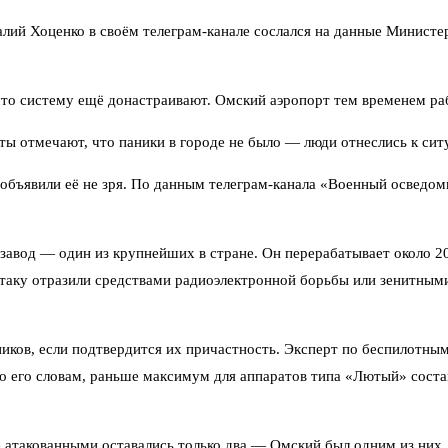
алий Хоценко в своём телеграм-канале сослался на данные Минист
то систему ещё донастраивают. Омский аэропорт тем временем раб
сты отмечают, что паники в городе не было — люди отнеслись к сит
то объявили её не зря. По данным телеграм-канала «Военный осведом
авод — один из крупнейших в стране. Он перерабатывает около 20
таку отразили средствами радиоэлектронной борьбы или зенитны
иков, если подтвердится их причастность. Эксперт по беспилотны
По его словам, раньше максимум для аппаратов типа «Лютый» сост
атакованными оставались только два — Омский был одним из них. 