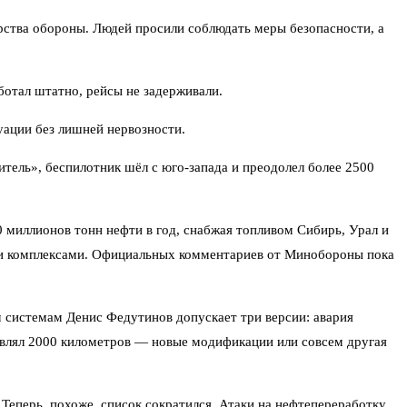
ерства обороны. Людей просили соблюдать меры безопасности, а
отал штатно, рейсы не задерживали.
уации без лишней нервозности.
итель», беспилотник шёл с юго-запада и преодолел более 2500
 миллионов тонн нефти в год, снабжая топливом Сибирь, Урал и
ми комплексами. Официальных комментариев от Минобороны пока
м системам Денис Федутинов допускает три версии: авария
авлял 2000 километров — новые модификации или совсем другая
Теперь, похоже, список сократился. Атаки на нефтепереработку