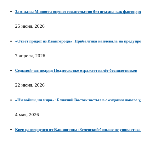
Замглавы Минюста оценил сожительство без штампа как фактор р
25 июня, 2026
«Ответ придёт из Ивангорода»: Прибалтика наплевала на предупре
7 апреля, 2026
Седьмой час подряд Подмосковье отражает налёт беспилотников
22 июня, 2026
«Ни войны, ни мира»: Ближний Восток застыл в ожидании нового 
4 мая, 2026
Киев развернулся от Вашингтона: Зеленский больше не уповает на