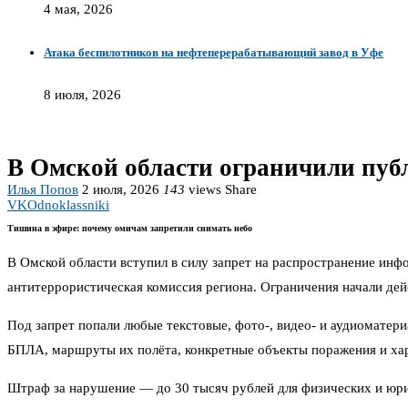
4 мая, 2026
Атака беспилотников на нефтеперерабатывающий завод в Уфе
8 июля, 2026
В Омской области ограничили пу
Илья Попов
2 июля, 2026
143
views
Share
VK
Odnoklassniki
Тишина в эфире: почему омичам запретили снимать небо
В Омской области вступил в силу запрет на распространение ин
антитеррористическая комиссия региона. Ограничения начали дейс
Под запрет попали любые текстовые, фото-, видео- и аудиоматери
БПЛА, маршруты их полёта, конкретные объекты поражения и хар
Штраф за нарушение — до 30 тысяч рублей для физических и юри