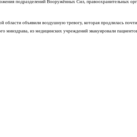
ложения подразделений Вооружённых Сил, правоохранительных орг
й области объявили воздушную тревогу, которая продлилась почти
го минздрава, из медицинских учреждений эвакуировали пациентов
ра медицины катастроф, делают всё по инструкции», — пояснили в 
ях появились неподтверждённые видеозаписи, на которых, как утве
рмационных ограничений.
 Омский нефтеперерабатывающий завод — одно из крупнейших пред
Дальний Восток. К счастью, производственные мощности не постра
ложительно, с территории Украины, пролетел более 2500 километр