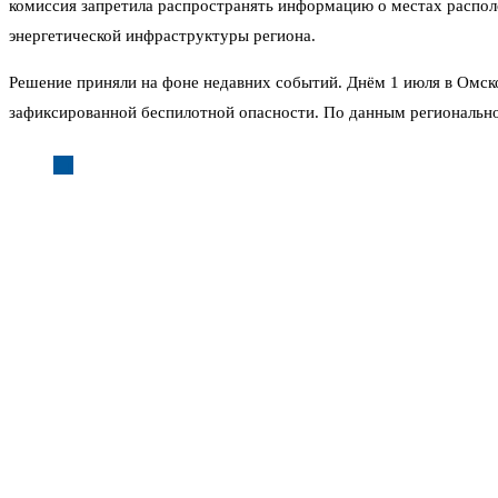
комиссия запретила распространять информацию о местах распо
энергетической инфраструктуры региона.
Решение приняли на фоне недавних событий. Днём 1 июля в Омско
зафиксированной беспилотной опасности. По данным регионально
«Главные врачи получили сигнал от территориального цент
Паники в городе, по словам очевидцев, не было. Однако в соцсет
кадры, предполагают источники, и подтолкнули к введению инфо
Атака, по данным из открытых источников, была направлена на
тонн нефти в год. Завод обеспечивает топливом Сибирь, Урал и 
Но сам факт вызывает вопросы. Беспилотник, запущенный, предпо
беспилотным системам Денис Федутинов комментирует так: