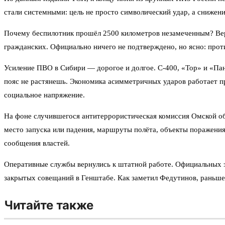
стали системными: цель не просто символический удар, а снижени
Почему беспилотник прошёл 2500 километров незамеченным? Верс
гражданских. Официально ничего не подтверждено, но ясно: прот
Усиление ПВО в Сибири — дорогое и долгое. С-400, «Тор» и «Пан
пояс не растянешь. Экономика асимметричных ударов работает п
социальное напряжение.
На фоне случившегося антитеррористическая комиссия Омской обл
место запуска или падения, маршруты полёта, объекты поражени
сообщения властей.
Оперативные службы вернулись к штатной работе. Официальных за
закрытых совещаний в Генштабе. Как заметил Федутинов, раньше
Читайте также