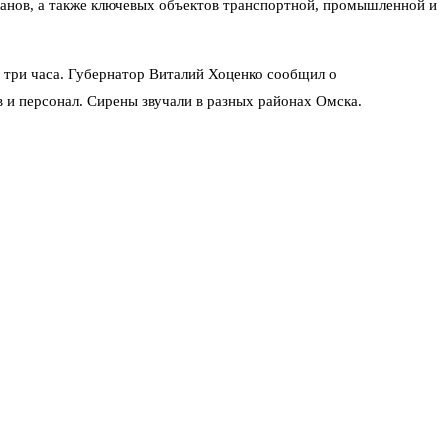
анов, а также ключевых объектов транспортной, промышленной и
 три часа. Губернатор Виталий Хоценко сообщил о
 и персонал. Сирены звучали в разных районах Омска.
минздраве.
рждают жители, запечатлён пролёт беспилотника. Именно эти
приятий в стране. Мощность переработки — около 20 миллионов
дали. Атаку отразили средствами ПВО или РЭБ.
ов. Это рекордная дистанция для украинских дронов. Эксперт по