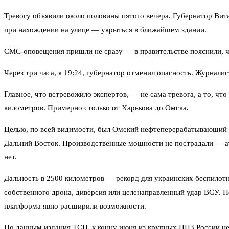
Тревогу объявили около половины пятого вечера. Губернатор Вит
при нахождении на улице — укрыться в ближайшем здании.
СМС-оповещения пришли не сразу — в правительстве пояснили, ч
Через три часа, к 19:24, губернатор отменил опасность. Журнали
Главное, что встревожило экспертов, — не сама тревога, а то, ч
километров. Примерно столько от Харькова до Омска.
Целью, по всей видимости, был Омский нефтеперерабатывающий з
Дальний Восток. Производственные мощности не пострадали — а
нет.
Дальность в 2500 километров — рекорд для украинских беспилотн
собственного дрона, диверсия или целенаправленный удар ВСУ. 
платформа явно расширили возможности.
По данным издания ТСН, к концу июня из крупных НПЗ России не 