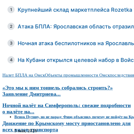
Крупнейший склад маркетплейса Rozetka
1
Атака БПЛА: Ярославская область отрази
2
Ночная атака беспилотников на Ярославл
3
На Кубани открылся целевой набор в Вой
4
Налет БПЛА на Омск
Объекты промышленности Омск
последствия
«Это мы к ним тоннель собрались строить?»
Заявление Дмитриева...
Ночной налёт на Симферополь: свежие подробности
о налёте на...
Венок Путину, но не парад: Фицо объяснил, почему не пойдёт на 
Движение по Крымскому мосту приостановлено для
всех видов транспорта
5 мая, 2026