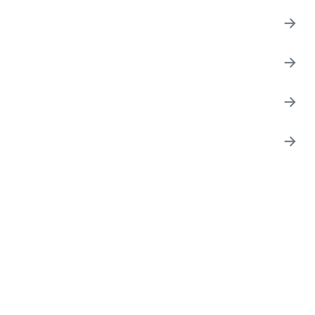
→
→
→
→