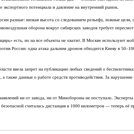
е экспортного потенциала и давление на внутренний рынок.
ии разные: низкая высота со следованием рельефу, ложные цели, 
ивовоздушная оборона вокруг сибирских заводов требует пересмот
цирь» есть, но на все объекты не хватит. В Москве используют м
ротив России: одна атака дальним дроном обходится Киеву в 50–1
асти ввела запрет на публикацию любых сведений о беспилотниках
я, а также данные о работе средств противодействия. За нарушен
явлений ни от завода, ни от Минобороны не поступало. Эксперты 
 безопасной считалась дистанция в 1000 километров — теперь её п