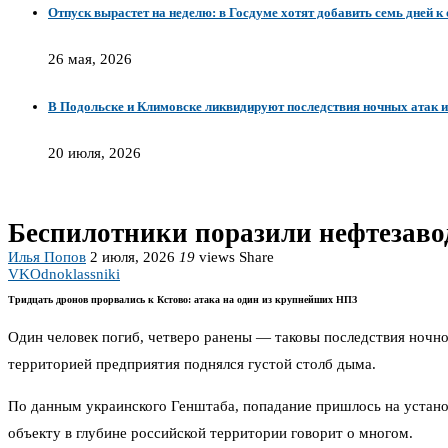
Отпуск вырастет на неделю: в Госдуме хотят добавить семь дней к
26 мая, 2026
В Подольске и Климовске ликвидируют последствия ночных атак 
20 июля, 2026
Беспилотники поразили нефтезаво
Илья Попов
2 июля, 2026
19
views
Share
VK
Odnoklassniki
Тридцать дронов прорвались к Кстово: атака на один из крупнейших НПЗ
Один человек погиб, четверо ранены — таковы последствия ночно
территорией предприятия поднялся густой столб дыма.
По данным украинского Генштаба, попадание пришлось на устано
объекту в глубине российской территории говорит о многом.