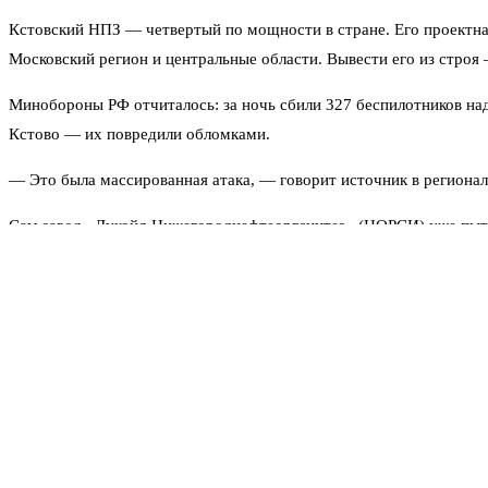
Кстовский НПЗ — четвертый по мощности в стране. Его проектна
Московский регион и центральные области. Вывести его из строя
Минобороны РФ отчиталось: за ночь сбили 327 беспилотников над
Кстово — их повредили обломками.
— Это была массированная атака, — говорит источник в региона
Сам завод «Лукойл-Нижегороднефтеоргсинтез» (НОРСИ) уже пыта
доставлен в больницу, ещё троим помощь оказали на месте.
Разрушения на площадке оценивают оперативные службы. Пожар, 
как это скажется на поставках топлива. Пока официальных заявле
Читайте также
Аэропорт Сочи приостановил прием рейсо
1