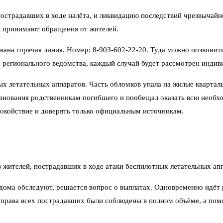
пострадавших в ходе налёта, и ликвидацию последствий чрезвычай
и принимают обращения от жителей.
вана горячая линия. Номер: 8-903-602-22-20. Туда можно позвонит
 регионального ведомства, каждый случай будет рассмотрен индив
 летательных аппаратов. Часть обломков упала на жилые кварталы
лезнования родственникам погибшего и пообещал оказать всю нео
покойствие и доверять только официальным источникам.
 жителей, пострадавших в ходе атаки беспилотных летательных ап
дома обследуют, решается вопрос о выплатах. Одновременно идёт
ы права всех пострадавших были соблюдены в полном объёме, а по