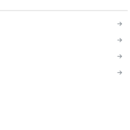
→
→
→
→