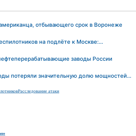
 американца, отбывающего срок в Воронеже
еспилотников на подлёте к Москве:…
 нефтеперерабатывающие заводы России
оды потеряли значительную долю мощностей…
лотников
Расследование атаки
нте