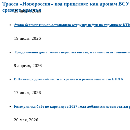
Трасса «Новороссия» под прицелом: как дронам ВСУ
срезают крылья
29 июня, 2026
Атака беспилотников остановила отгрузку нефти на терминале КТ
19 июля, 2026
Три движения дома: живот перестал висеть, а талия стала тоньше
9 апреля, 2026
В Нижегородской области сохраняется режим опасности БПЛА
17 июля, 2026
Коммуналка бьёт по карману: с 2027 года добавится новая статья
20 мая, 2026