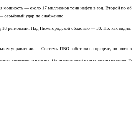
я мощность — около 17 миллионов тонн нефти в год. Второй по о
 — серьёзный удар по снабжению.
 18 регионами. Над Нижегородской областью — 30. Но, как видно, 
льном управлении. — Системы ПВО работали на пределе, но плотно
лись атаковать и раньше. Но именно этой ночью дроны прошли. Г
по предварительным данным, локализован. Но дым над предприятие
ний о приостановке работы не поступало.
в из-за угрозы беспилотников