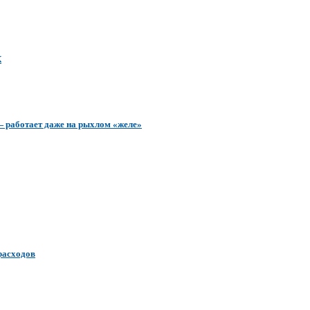
К
 — работает даже на рыхлом «желе»
 расходов