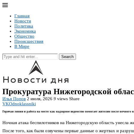
Главная
Новости
Политика
Экономика
Общество
Происшествия
В Мире
Search
Прокуратура Нижегородской облас
Илья Попов
2 июля, 2026
9
views
Share
VK
Odnoklassniki
Горячая линия и работа на месте: как надзорное ведомство помогает жителям после ночного н
Ночная атака беспилотников на Нижегородскую область унесла ж
После того, как были озвучены первые данные о жертвах и разру