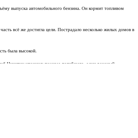
бъёму выпуска автомобильного бензина. Он кормит топливом
часть всё же достигла цели. Пострадало несколько жилых домов в
сть была высокой.
леб Никитин уточнил: помимо погибшего, один раненый
м был виден за несколько километров. Аналитики уже считают,
→