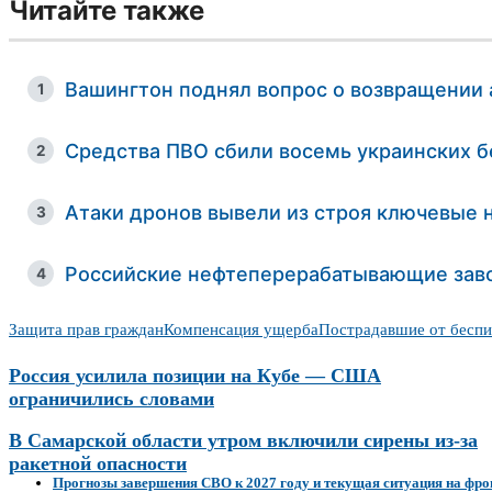
Читайте также
Вашингтон поднял вопрос о возвращении
1
Средства ПВО сбили восемь украинских б
2
Атаки дронов вывели из строя ключевые
3
Российские нефтеперерабатывающие зав
4
Защита прав граждан
Компенсация ущерба
Пострадавшие от беспи
Россия усилила позиции на Кубе — США
ограничились словами
В Самарской области утром включили сирены из-за
ракетной опасности
Прогнозы завершения СВО к 2027 году и текущая ситуация на фро