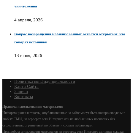
уничтожения
4 апреля, 2026
Вопрос возвращения мобилизованных остаётся открытым: что
говорят источники
13 июня, 2026
Политика конфиденциальности
Карта Сайта
Записи
Контакты
Правила использования материалов:
Информационные тексты, опубликованные на сайте могут быть воспроизведены в
любых СМИ, на серверах сети Интернет или на любых иных носителях без
существенных ограничений по объему и срокам публикации.
При любом цитировании материалов на серверах сети Интернет активная ссылка