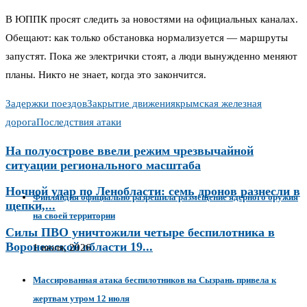
В ЮППК просят следить за новостями на официальных каналах.
Обещают: как только обстановка нормализуется — маршруты
запустят. Пока же электрички стоят, а люди вынужденно меняют
планы. Никто не знает, когда это закончится.
Задержки поездов
Закрытие движения
крымская железная
дорога
Последствия атаки
На полуострове ввели режим чрезвычайной
ситуации регионального масштаба
Ночной удар по Ленобласти: семь дронов разнесли в
Финляндия официально разрешила размещение ядерного оружия
щепки,...
на своей территории
Силы ПВО уничтожили четыре беспилотника в
Воронежской области 19...
1 июля, 2026
Массированная атака беспилотников на Сызрань привела к
жертвам утром 12 июля