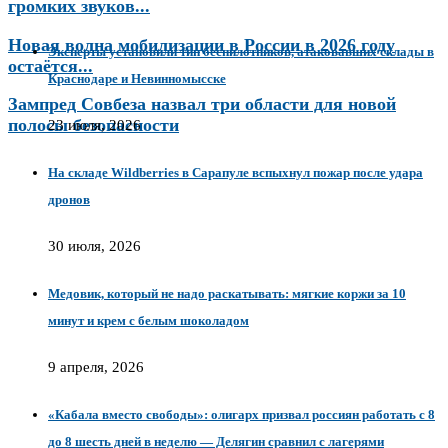
громких звуков...
Новая волна мобилизации в России в 2026 году
Эксперты установили тип беспилотников, атаковавших склады в
остаётся...
Краснодаре и Невинномысске
Зампред Совбеза назвал три области для новой
полосы безопасности
23 июля, 2026
На складе Wildberries в Сарапуле вспыхнул пожар после удара
дронов
30 июля, 2026
Медовик, который не надо раскатывать: мягкие коржи за 10
минут и крем с белым шоколадом
9 апреля, 2026
«Кабала вместо свободы»: олигарх призвал россиян работать с 8
до 8 шесть дней в неделю — Делягин сравнил с лагерями