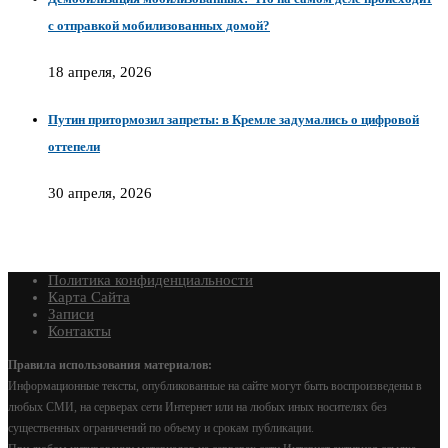
с отправкой мобилизованных домой?
18 апреля, 2026
Путин притормозил запреты: в Кремле задумались о цифровой
оттепели
30 апреля, 2026
Политика конфиденциальности
Карта Сайта
Записи
Контакты
Правила использования материалов:
Информационные тексты, опубликованные на сайте могут быть воспроизведены в
любых СМИ, на серверах сети Интернет или на любых иных носителях без
существенных ограничений по объему и срокам публикации.