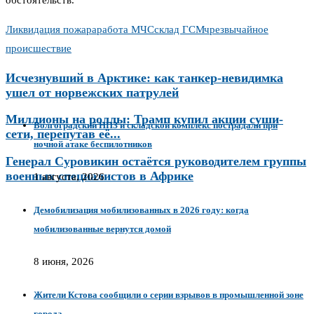
обстоятельств.
Ликвидация пожара
работа МЧС
склад ГСМ
чрезвычайное
происшествие
Исчезнувший в Арктике: как танкер-невидимка
ушел от норвежских патрулей
Миллионы на роллы: Трамп купил акции суши-
Волгоградский НПЗ и складской комплекс пострадали при
сети, перепутав её...
ночной атаке беспилотников
Генерал Суровикин остаётся руководителем группы
военных специалистов в Африке
1 августа, 2026
Демобилизация мобилизованных в 2026 году: когда
мобилизованные вернутся домой
8 июня, 2026
Жители Кстова сообщили о серии взрывов в промышленной зоне
города