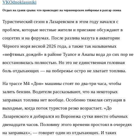
VK
Odnoklassniki
Отдых на грани срыва: что происходит на черноморском побережье в разгар сезона
Туристический сезон в Лазаревском в этом году начался с
проблем, которые местные жители и приезжие обсуждают в
соцсетях и на форумах. После разлива мазута в акватории
Чёрного моря весной 2026 года, а также так называемых
«нефтяных дождей» в районе Туапсе и Анапы вода до сих пор не
восстановилась полностью. Но это не единственная головная
боль отдыхающих — на побережье остро не хватает топлива.
На трассе М4 «Дон» машины стоят по два-три часа, чтобы
залить бензин. Водители рассказывают, что на некоторых
заправках топлива нет вообще. Особенно тяжелая ситуация в
выходные, когда поток туристов резко возрастает. «До
Лазаревского я добирался из Воронежа сутки вместо обычных
двенадцати часов. Половину этого времени простоял в очередях
на заправках», — говорит один из отдыхающих. И таких