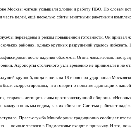
стоке Москвы жители услышали хлопки и работу ПВО. По словам ис
 часть целей, ещё несколько сбиты зенитными ракетными комплек
службы переведены в режим повышенной готовности. Он призвал жи
ескольких районах, однако крупных разрушений удалось избежать. 
зафиксирован после падения обломков. Огонь локализован, постра
ений. Аэропорты столичного узла временно не принимали и не отп
ыдущей крупной, когда в ночь на 18 июня под удар попал Московск
в были скорректированы, что говорит о попытке адаптации к наше
ты, стараясь истощить силы противовоздушной обороны. «Использ
о каждую ночь мы видим, как их сбивают. Система работает надёж
оступало. Пресс-служба Минобороны традиционно сообщает итоги в
о — ночные тревоги в Подмосковье входят в привычку. И это, пож