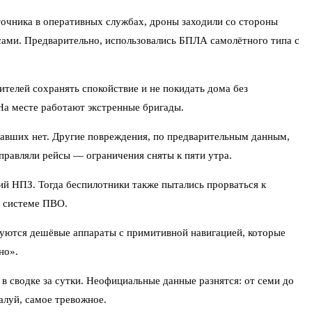
точника в оперативных службах, дроны заходили со стороны
сами. Предварительно, использовались БПЛА самолётного типа с
телей сохранять спокойствие и не покидать дома без
На месте работают экстренные бригады.
давших нет. Другие повреждения, по предварительным данным,
равляли рейсы — ограничения сняты к пяти утра.
ий НПЗ. Тогда беспилотники также пытались прорваться к
й системе ПВО.
уются дешёвые аппараты с примитивной навигацией, которые
но».
 сводке за сутки. Неофициальные данные разнятся: от семи до
алуй, самое тревожное.