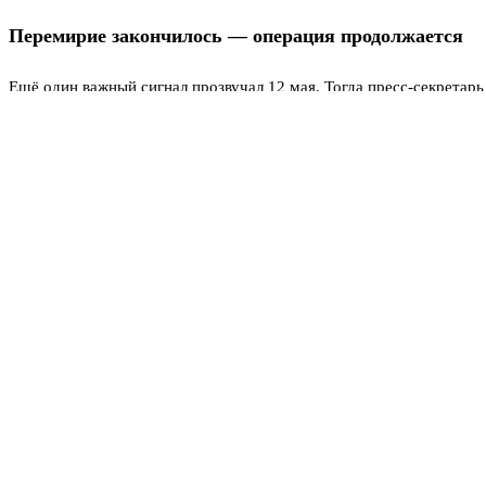
Перемирие закончилось — операция продолжается
Ещё один важный сигнал прозвучал 12 мая. Тогда пресс-секретар
операция продолжается. Он подчеркнул, что никаких новых догово
боевых действий и готовности украинской стороны к реальным пе
Получается расхождение. Bloomberg прогнозирует конец года. А о
Возможно, западные источники улавливают какие-то внутренние н
Что сказал Путин раньше
Любопытно вспомнить и более раннее заявление президента — в ян
через месяц‑полтора. С тех пор прошло полтора года, но ни деньг
сбылся.
Теперь, в 2026‑м, подход стал более прагматичным. В начале июн
когда будут обеспечены интересы безопасности России, а также за