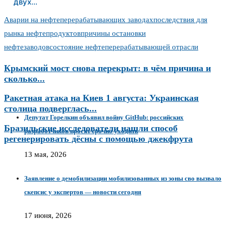
двух…
Аварии на нефтеперерабатывающих заводах
последствия для
рынка нефтепродуктов
причины остановки
нефтезаводов
состояние нефтеперерабатывающей отрасли
Крымский мост снова перекрыт: в чём причина и
сколько...
Ракетная атака на Киев 1 августа: Украинская
столица подверглась...
Депутат Горелкин объявил войну GitHub: российских
Бразильские исследователи нашли способ
разработчиков просят срочно уходить
регенерировать дёсны с помощью джекфрута
13 мая, 2026
Заявление о демобилизации мобилизованных из зоны сво вызвало
скепсис у экспертов — новости сегодня
17 июня, 2026