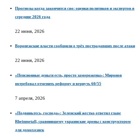
Прогнозы когда закончится сво: оценки политиков и экспертов в
середине 2026 года
22 июня, 2026
Воронежские власти сообщили о трёх пострадавших после атаки
22 июня, 2026
«Пенсионные деньги есть, просто заморожены»: Миронов
потребовал отменить реформу и вернуть 60/55
7 апреля, 2026
«Подвиньтесь, господа»: Зеленский жестко ответил главе
Rheinmetall, сравнившему украинские дроны с конструктором
для домохозяек