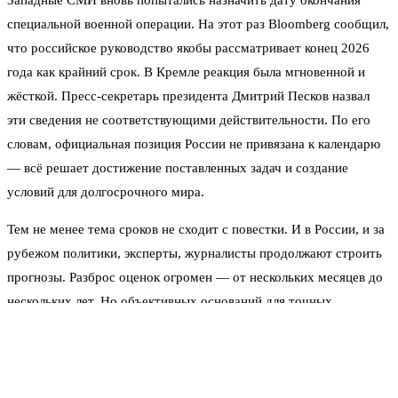
Западные СМИ вновь попытались назначить дату окончания
специальной военной операции. На этот раз Bloomberg сообщил,
что российское руководство якобы рассматривает конец 2026
года как крайний срок. В Кремле реакция была мгновенной и
жёсткой. Пресс-секретарь президента Дмитрий Песков назвал
эти сведения не соответствующими действительности. По его
словам, официальная позиция России не привязана к календарю
— всё решает достижение поставленных задач и создание
условий для долгосрочного мира.
Тем не менее тема сроков не сходит с повестки. И в России, и за
рубежом политики, эксперты, журналисты продолжают строить
прогнозы. Разброс оценок огромен — от нескольких месяцев до
нескольких лет. Но объективных оснований для точных
предсказаний пока нет.
Что Москва считает обязательным для мира