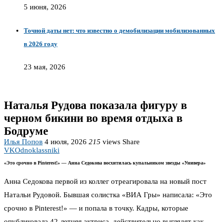
5 июня, 2026
Точной даты нет: что известно о демобилизации мобилизованных
в 2026 году
23 мая, 2026
Наталья Рудова показала фигуру в
черном бикини во время отдыха в
Бодруме
Илья Попов
4 июля, 2026
215
views
Share
VK
Odnoklassniki
«Это срочно в Pinterest!» — Анна Седокова восхитилась купальником звезды «Универа»
Анна Седокова первой из коллег отреагировала на новый пост
Натальи Рудовой. Бывшая солистка «ВИА Гры» написала: «Это
срочно в Pinterest!» — и попала в точку. Кадры, которые
опубликовала 42-летняя актриса, действительно выглядят как