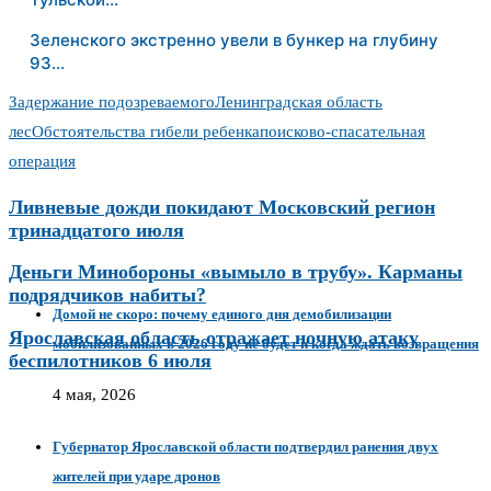
Зеленского экстренно увели в бункер на глубину
93…
Задержание подозреваемого
Ленинградская область
лес
Обстоятельства гибели ребенка
поисково-спасательная
операция
Ливневые дожди покидают Московский регион
тринадцатого июля
Деньги Минобороны «вымыло в трубу». Карманы
подрядчиков набиты?
Домой не скоро: почему единого дня демобилизации
Ярославская область отражает ночную атаку
мобилизованных в 2026 году не будет и когда ждать возвращения
беспилотников 6 июля
4 мая, 2026
Губернатор Ярославской области подтвердил ранения двух
жителей при ударе дронов