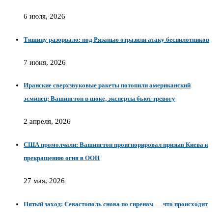
6 июля, 2026
Тишину разорвало: под Рязанью отразили атаку беспилотников
7 июня, 2026
Иранские сверхзвуковые ракеты потопили американский
эсминец: Вашингтон в шоке, эксперты бьют тревогу
2 апреля, 2026
США промолчали: Вашингтон проигнорировал призыв Киева к
прекращению огня в ООН
27 мая, 2026
Пятый заход: Севастополь снова по сиренам — что происходит