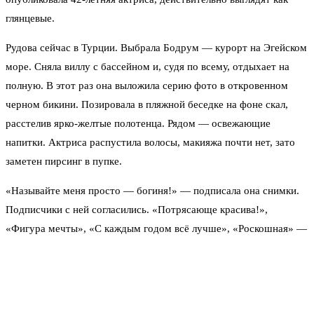
глянцевые.
Рудова сейчас в Турции. Выбрала Бодрум — курорт на Эгейском
море. Сняла виллу с бассейном и, судя по всему, отдыхает на
полную. В этот раз она выложила серию фото в откровенном
черном бикини. Позировала в пляжной беседке на фоне скал,
расстелив ярко-желтые полотенца. Рядом — освежающие
напитки. Актриса распустила волосы, макияжа почти нет, зато
заметен пирсинг в пупке.
«Называйте меня просто — богиня!» — подписала она снимки.
Подписчики с ней согласились. «Потрясающе красива!»,
«Фигура мечты», «С каждым годом всё лучше», «Роскошная» —
комментарии посыпались десятками. Кто-то назвал её идеалом,
кто-то пожелал незабываемого отдыха.
Отпуск у Рудовой начался ярко. Сразу после заселения на виллу