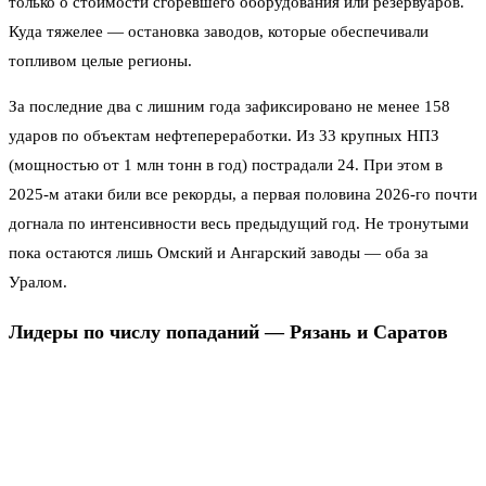
только о стоимости сгоревшего оборудования или резервуаров.
Куда тяжелее — остановка заводов, которые обеспечивали
топливом целые регионы.
За последние два с лишним года зафиксировано не менее 158
ударов по объектам нефтепереработки. Из 33 крупных НПЗ
(мощностью от 1 млн тонн в год) пострадали 24. При этом в
2025-м атаки били все рекорды, а первая половина 2026-го почти
догнала по интенсивности весь предыдущий год. Не тронутыми
пока остаются лишь Омский и Ангарский заводы — оба за
Уралом.
Лидеры по числу попаданий — Рязань и Саратов
Рекордсменом по количеству атак стал Рязанский НПЗ: за ним
числится 15 ударов. Последний крупный — в середине мая 2026-
го. Тогда погибли четыре человека, включая ребёнка, более
двадцати жителей получили ранения. Взрывной волной