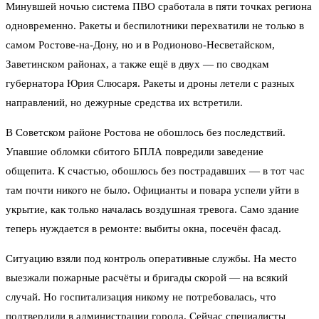
Минувшей ночью система ПВО сработала в пяти точках региона
одновременно. Ракеты и беспилотники перехватили не только в
самом Ростове-на-Дону, но и в Родионово-Несветайском,
Заветинском районах, а также ещё в двух — по сводкам
губернатора Юрия Слюсаря. Ракеты и дроны летели с разных
направлений, но дежурные средства их встретили.
В Советском районе Ростова не обошлось без последствий.
Упавшие обломки сбитого БПЛА повредили заведение
общепита. К счастью, обошлось без пострадавших — в тот час
там почти никого не было. Официанты и повара успели уйти в
укрытие, как только началась воздушная тревога. Само здание
теперь нуждается в ремонте: выбиты окна, посечён фасад.
Ситуацию взяли под контроль оперативные службы. На место
выезжали пожарные расчёты и бригады скорой — на всякий
случай. Но госпитализация никому не потребовалась, что
подтвердили в администрации города. Сейчас специалисты