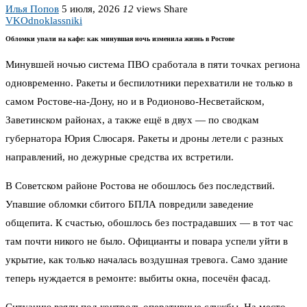
Илья Попов
5 июля, 2026
12
views
Share
VK
Odnoklassniki
Обломки упали на кафе: как минувшая ночь изменила жизнь в Ростове
Минувшей ночью система ПВО сработала в пяти точках региона
одновременно. Ракеты и беспилотники перехватили не только в
самом Ростове-на-Дону, но и в Родионово-Несветайском,
Заветинском районах, а также ещё в двух — по сводкам
губернатора Юрия Слюсаря. Ракеты и дроны летели с разных
направлений, но дежурные средства их встретили.
В Советском районе Ростова не обошлось без последствий.
Упавшие обломки сбитого БПЛА повредили заведение
общепита. К счастью, обошлось без пострадавших — в тот час
там почти никого не было. Официанты и повара успели уйти в
укрытие, как только началась воздушная тревога. Само здание
теперь нуждается в ремонте: выбиты окна, посечён фасад.
Ситуацию взяли под контроль оперативные службы. На место