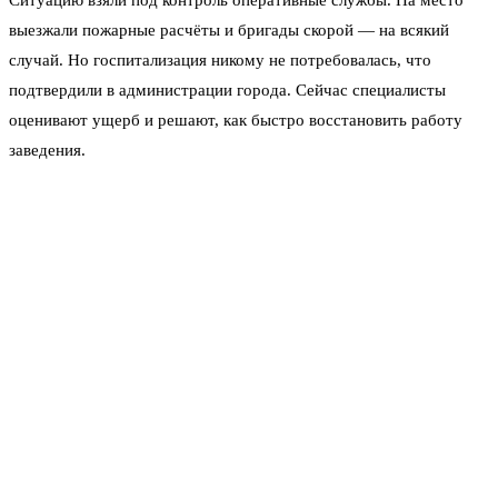
выезжали пожарные расчёты и бригады скорой — на всякий
случай. Но госпитализация никому не потребовалась, что
подтвердили в администрации города. Сейчас специалисты
оценивают ущерб и решают, как быстро восстановить работу
заведения.
По словам губернатора, ночь выдалась неспокойной. Противник
применял как крылатые ракеты, так и рои дронов — пытался
прорвать эшелонированную оборону. Однако все цели были
уничтожены до подлёта к критическим объектам. Официальных
заявлений о том, какие именно типы ракет использовались, пока
не поступало. Эксперты предполагают, что часть из них могла
быть запущена с оперативно-тактических комплексов.
Жители нескольких районов сообщают о громких хлопках. В
соцсетях публикуют видео, где в ночном небе видны разрывы и
трассеры. Особенно шумно было на окраинах Ростова — там