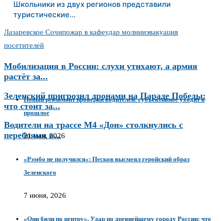
Школьники из двух регионов представили
туристические…
Лазаревское Сочи
пожар в кафе
удар молнии
эвакуация
посетителей
Мобилизация в России: слухи утихают, а армия
растёт за...
Зеленский пригрозил дронами на Параде Победы:
Новый регламент проверки водителей: субъективное уходит в
что стоит за...
прошлое
Водители на трассе М4 «Дон» столкнулись с
перебоями в...
21 мая, 2026
«Рэмбо не получился»: Песков высмеял геройский образ
Зеленского
7 июня, 2026
«Они били по центру». Удар по древнейшему городу России: что