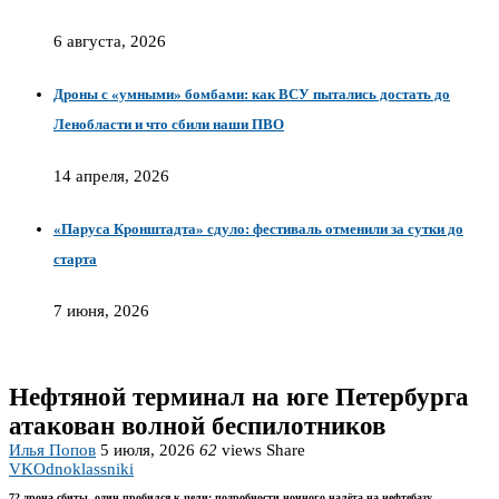
6 августа, 2026
Дроны с «умными» бомбами: как ВСУ пытались достать до
Ленобласти и что сбили наши ПВО
14 апреля, 2026
«Паруса Кронштадта» сдуло: фестиваль отменили за сутки до
старта
7 июня, 2026
Нефтяной терминал на юге Петербурга
атакован волной беспилотников
Илья Попов
5 июля, 2026
62
views
Share
VK
Odnoklassniki
72 дрона сбиты, один пробился к цели: подробности ночного налёта на нефтебазу