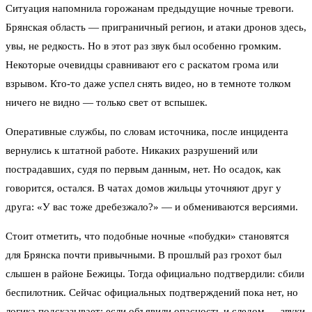
Ситуация напомнила горожанам предыдущие ночные тревоги.
Брянская область — приграничный регион, и атаки дронов здесь,
увы, не редкость. Но в этот раз звук был особенно громким.
Некоторые очевидцы сравнивают его с раскатом грома или
взрывом. Кто-то даже успел снять видео, но в темноте толком
ничего не видно — только свет от вспышек.
Оперативные службы, по словам источника, после инцидента
вернулись к штатной работе. Никаких разрушений или
пострадавших, судя по первым данным, нет. Но осадок, как
говорится, остался. В чатах домов жильцы уточняют друг у
друга: «У вас тоже дребезжало?» — и обмениваются версиями.
Стоит отметить, что подобные ночные «побудки» становятся
для Брянска почти привычными. В прошлый раз грохот был
слышен в районе Бежицы. Тогда официально подтвердили: сбили
беспилотник. Сейчас официальных подтверждений пока нет, но
логика подсказывает: если объявили опасность и следом — звуки