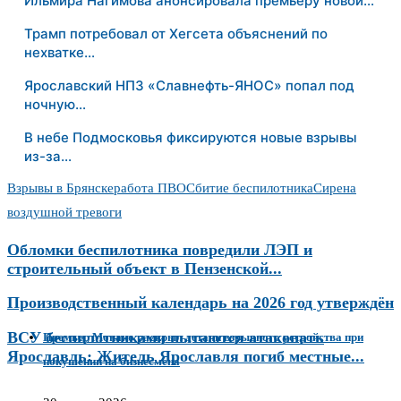
Ильмира Нагимова анонсировала премьеру новой…
Трамп потребовал от Хегсета объяснений по
нехватке…
Ярославский НПЗ «Славнефть-ЯНОС» попал под
ночную…
В небе Подмосковья фиксируются новые взрывы
из-за…
Взрывы в Брянске
работа ПВО
Сбитие беспилотника
Сирена
воздушной тревоги
Обломки беспилотника повредили ЛЭП и
строительный объект в Пензенской...
Производственный календарь на 2026 год утверждён
ВСУ беспилотниками пытаются атаковать
Премьер Монако раскрыл детали взрывного устройства при
Ярославль: Житель Ярославля погиб местные...
покушении на бизнесмена