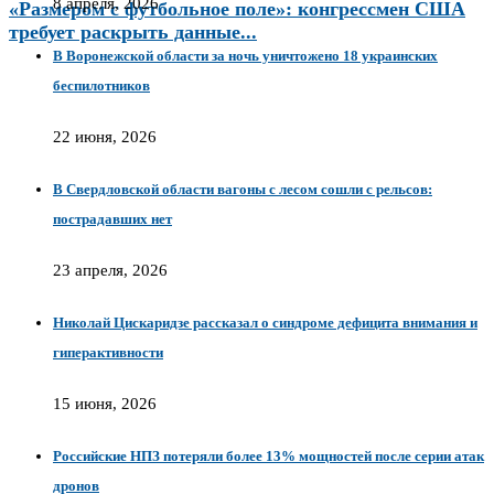
8 апреля, 2026
«Размером с футбольное поле»: конгрессмен США
требует раскрыть данные...
В Воронежской области за ночь уничтожено 18 украинских
беспилотников
22 июня, 2026
В Свердловской области вагоны с лесом сошли с рельсов:
пострадавших нет
23 апреля, 2026
Николай Цискаридзе рассказал о синдроме дефицита внимания и
гиперактивности
15 июня, 2026
Российские НПЗ потеряли более 13% мощностей после серии атак
дронов