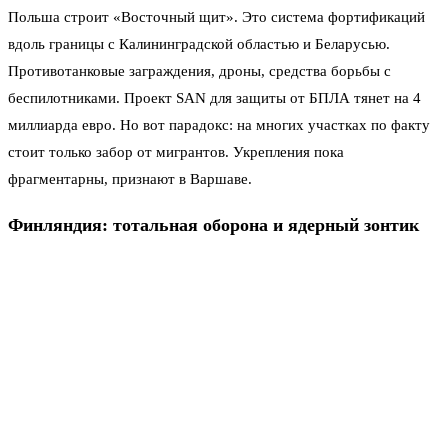
Польша строит «Восточный щит». Это система фортификаций
вдоль границы с Калининградской областью и Беларусью.
Противотанковые заграждения, дроны, средства борьбы с
беспилотниками. Проект SAN для защиты от БПЛА тянет на 4
миллиарда евро. Но вот парадокс: на многих участках по факту
стоит только забор от мигрантов. Укрепления пока
фрагментарны, признают в Варшаве.
Финляндия: тотальная оборона и ядерный зонтик
У Хельсинки граница с Россией — самая протяжённая среди
всех членов НАТО. Финны решили не мелочиться. Довести
военные расходы до 5% ВВП — и сделать это к 2035 году. На
фоне текущих 2–3% для Европы это резкий скачок. Страна уже
участвует в ядерном планировании НАТО. Но параллельно
обсуждает с Францией и Великобританией, что делать, если
американский ядерный зонтик перестанет работать.