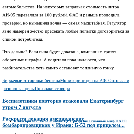
автомобилистов. На некоторых заправках стоимость литра
АИ-95 перевалила за 100 рублей. ФАС и раньше проводила
проверки, но нынешняя волна — самая масштабная. Регулятор
явно намерен жёстко пресекать любые попытки договориться за
спиной потребителя.
Что дальше? Если вина будет доказана, компаниям грозят
оборотные штрафы. А водители пока надеются, что
разбирательства хоть как-то остановят топливную гонку.
Биржевые котировки бензина
Мониторинг цен на АЗС
Оптовые и
розничные цены
Признаки сговора
Беспилотники повторно атаковали Екатеринбург
утром 7 августа
Раскрыта локация американских
«Вам врали»: экс-аналитик ЦРУ разрушил главный миф НАТО
бомбардировщиков у Ирана: Б-52 под прицелом...