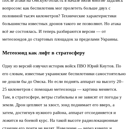
После атаки на Омскую область в начале июля многие задались
вопросом: как беспилотник мог пролететь больше двух с
половиной тысяч километров? Технические характеристики
большинства известных дронов такого не позволяют. Но атака
всё же состоялась. И теперь разбираются версии — от
метеозондов до стартовых площадок за пределами Украины.
Метеозонд как лифт в стратосферу
Одну из версий озвучил историк войск ПВО Юрий Кнутов. По
его словам, известные украинские беспилотники самостоятельно
не дошли бы до Омска. Но если поднять аппарат на высоту 20–
25 километров с помощью метеозонда — картина меняется.
Там, в стратосфере, ветры стабильны и не зависят от погоды у
земли. Дрон цепляют за хвост, зонд поднимает его вверх, а
затем, достигнув нужного района, аппарат отсоединяется и
ложится на боевой курс. На такой высоте радиолокационные
станции его почти не видят. Наведение — через камеру и