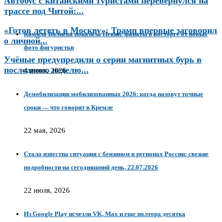
Автобус с китайскими туристами перевернулся на
трассе под Читой:...
«Готов лететь в Москву»: Трамп впервые заговорил
Камила Валиева показала Пекин: фанаты в восторге от новых
о личной...
фото фигуристки
Учёные предупредили о серии магнитных бурь в
последнюю неделю...
4 июня, 2026
Демобилизация мобилизованных 2026: когда назовут точные
сроки — что говорят в Кремле
22 мая, 2026
Стала известна ситуация с бензином в регионах России: свежие
подробности на сегодняшний день, 22.07.2026
22 июля, 2026
Из Google Play исчезли VK, Max и еще полтора десятка