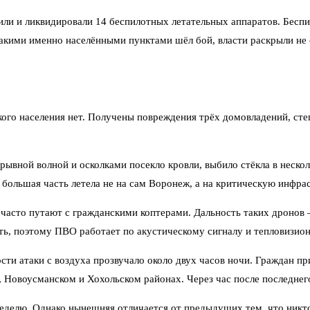
 и ликвидировали 14 беспилотных летательных аппаратов. Беспило
какими именно населёнными пунктами шёл бой, власти раскрыли не 
го населения нет. Получены повреждения трёх домовладений, сте
ывной волной и осколками посекло кровли, выбило стёкла в неско
 большая часть летела не на сам Воронеж, а на критическую инфра
часто путают с гражданскими коптерами. Дальность таких дронов 
ть, поэтому ПВО работает по акустическому сигналу и тепловизио
ти атаки с воздуха прозвучало около двух часов ночи. Граждан при
, Новоусманском и Хохольском районах. Через час после последне
неделю. Однако нынешняя отличается от предыдущих тем, что никт