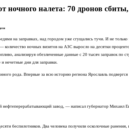
т ночного налета: 70 дронов сбиты
дели
редями на заправках, над городом уже сгущались тучи. И не тольк
и — количество ночных визитов на АЗС выросло на десятки процен
 топливо, анализируя обезличенные данные с 20 тысяч заправок по 
 и нечетные дни для заправки.
 иного рода. Впервые за всю историю региона Ярославль подвергся 
 нефтеперерабатывающий завод, — написал губернатор Михаил Евр
есяти беспилотников. Два человека получили осколочные ранения,