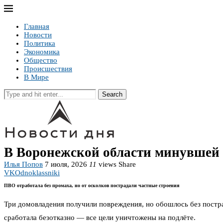
Главная
Новости
Политика
Экономика
Общество
Происшествия
В Мире
Search
В Воронежской области минувшей 
Илья Попов
7 июля, 2026
11
views
Share
VK
Odnoklassniki
ПВО отработала без промаха, но от осколков пострадали частные строения
Три домовладения получили повреждения, но обошлось без постр
сработала безотказно — все цели уничтожены на подлёте.