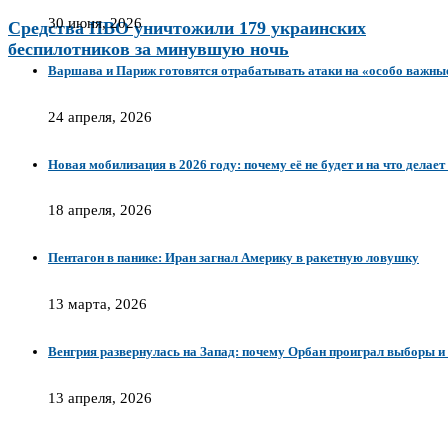
30 июня, 2026
Средства ПВО уничтожили 179 украинских
беспилотников за минувшую ночь
Варшава и Париж готовятся отрабатывать атаки на «особо важные
24 апреля, 2026
Новая мобилизация в 2026 году: почему её не будет и на что делает
18 апреля, 2026
Пентагон в панике: Иран загнал Америку в ракетную ловушку
13 марта, 2026
Венгрия развернулась на Запад: почему Орбан проиграл выборы и 
13 апреля, 2026