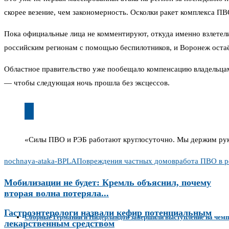
скорее везение, чем закономерность. Осколки ракет комплекса ПВ
Пока официальные лица не комментируют, откуда именно взлетел
российским регионам с помощью беспилотников, и Воронеж остаё
Областное правительство уже пообещало компенсацию владельца
— чтобы следующая ночь прошла без эксцессов.
«Силы ПВО и РЭБ работают круглосуточно. Мы держим руку
nochnaya-ataka-BPLA
Повреждения частных домов
работа ПВО в р
Мобилизации не будет: Кремль объяснил, почему
вторая волна потеряла...
Гастроэнтерологи назвали кефир потенциальным
Сборные Германии и Нидерландов завершили выступление на чемп
лекарственным средством