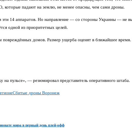
О, которые падают на землю, не менее опасны, чем сами дроны.
и эти 14 аппаратов. Но направление — со стороны Украины — не 
тся одной из приоритетных целей.
м повреждённых домов. Размер ущерба оценят в ближайшее время.
 на пульсе», — резюмировал представитель оперативного штаба.
егионе
Сбитые дроны Воронеж
ионате мира в первый день плей-офф