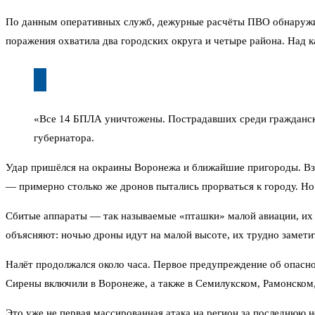
По данным оперативных служб, дежурные расчёты ПВО обнаружили
поражения охватила два городских округа и четыре района. Над 
«Все 14 БПЛА уничтожены. Пострадавших среди гражданско
губернатора.
Удар пришёлся на окраины Воронежа и ближайшие пригороды. Взр
— примерно столько же дронов пытались прорваться к городу. Но
Сбитые аппараты — так называемые «пташки» малой авиации, их 
объясняют: ночью дроны идут на малой высоте, их трудно замети
Налёт продолжался около часа. Первое предупреждение об опаснос
Сирены включили в Воронеже, а также в Семилукском, Рамонском
Это уже не первая массированная атака на регион за последнюю 