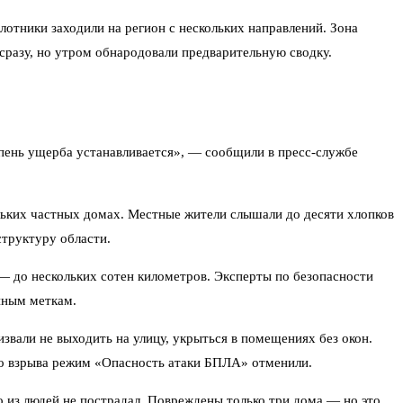
тники заходили на регион с нескольких направлений. Зона
сразу, но утром обнародовали предварительную сводку.
пень ущерба устанавливается», — сообщили в пресс-службе
льких частных домах. Местные жители слышали до десяти хлопков
структуру области.
— до нескольких сотен километров. Эксперты по безопасности
нным меткам.
звали не выходить на улицу, укрыться в помещениях без окон.
го взрыва режим «Опасность атаки БПЛА» отменили.
о из людей не пострадал. Повреждены только три дома — но это