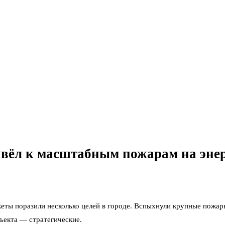
ивёл к масштабным пожарам на энер
ты поразили несколько целей в городе. Вспыхнули крупные пожары
ъекта — стратегические.