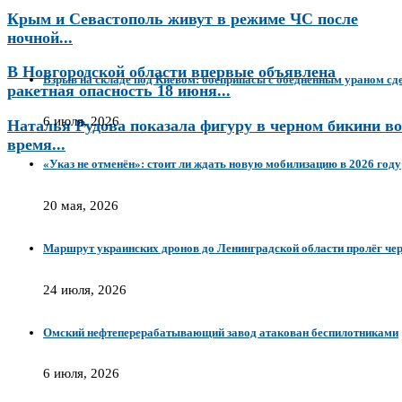
Крым и Севастополь живут в режиме ЧС после
ночной...
В Новгородской области впервые объявлена
Взрыв на складе под Киевом: боеприпасы с обедненным ураном сд
ракетная опасность 18 июня...
6 июля, 2026
Наталья Рудова показала фигуру в черном бикини во
время...
«Указ не отменён»: стоит ли ждать новую мобилизацию в 2026 году
20 мая, 2026
Маршрут украинских дронов до Ленинградской области пролёг чер
24 июля, 2026
Омский нефтеперерабатывающий завод атакован беспилотниками
6 июля, 2026