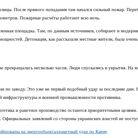
олицы. После прямого попадания там начался сильный пожар. Переб
илометров. Пожарные расчёты работают всю ночь.
ленная площадка. Там, по данным источников, собирают и модерни
щностей. Детонация, как рассказали местные жители, была очень 
не прекращалась несколько часов. Люди спускались в укрытия. На
 по заводу. Это уже не первый подобный удар за последние дни. Н
кой инфраструктуры и военной промышленности противника.
ргетика и ракетное производство остаются приоритетными целями.
 Официальных заявлений со стороны украинских властей не поступ
ий
пожары на энергообъектах
ракетный удар по Киеву