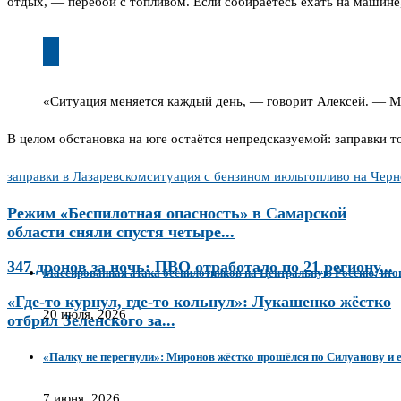
отдых, — перебои с топливом. Если собираетесь ехать на машине,
«Ситуация меняется каждый день, — говорит Алексей. — Мин
В целом обстановка на юге остаётся непредсказуемой: заправки т
заправки в Лазаревском
ситуация с бензином июль
топливо на Чер
Режим «Беспилотная опасность» в Самарской
области сняли спустя четыре...
347 дронов за ночь: ПВО отработало по 21 региону...
Массированная атака беспилотников на Центральную Россию: ито
«Где-то курнул, где-то кольнул»: Лукашенко жёстко
20 июля, 2026
отбрил Зеленского за...
«Палку не перегнули»: Миронов жёстко прошёлся по Силуанову и 
7 июня, 2026