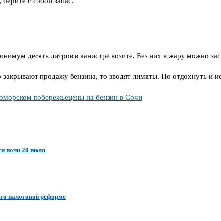
 берите с собой запас.
имум десять литров в канистре возите. Без них в жару можно застр
о закрывают продажу бензина, то вводят лимиты. Но отдохнуть и ис
номорском побережье
цены на бензин в Сочи
ги ночи 20 июля
его налоговой реформе