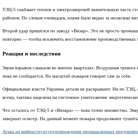
ТЭЦ-5 снабжает теплом и электроэнергией значительную часть ст
районов. По словам очевидцев, пламя было видно за несколько к
Второй удар пришёлся по заводу «Визар». Это не просто промыш
повторно — чтобы исключить восстановление производственных мо
Реакция и последствия
Звуки взрывов слышали во многих кварталах. Воздушная тревога 
пока не сообщается. Но масштаб пожаров говорит сам за себя.
Официальные власти Украины детали не раскрывают. Ни по ТЭЦ, ни
всему, тактика нацелена на системное уничтожение энергетичес
Что осталось от ТЭЦ-5 и «Визара» — пока точно неизвестно. Эне
завершат осмотр. На данный момент пожары продолжают тушить.
Атака на инфраструктуру
повреждения промышленных предприят