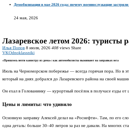
Демобилизация в мае 2026 года: почему военнослужащие застряли 
24 мая, 2026
Лазаревское летом 2026: туристы р
Илья Попов
8 июля, 2026
408
views
Share
VK
Odnoklassniki
«Пришлось везти канистру из дома»: как автомобилисты выживают на заправках юга
Июль на Черноморском побережье — всегда горячая пора. Но в эт
который на днях добрался до Лазаревского района на своей машине
Он ехал в Голованинку — курортный посёлок в получасе езды от це
Цены и лимиты: что удивило
Основную заправку Алексей делал на «Роснефти». Там, по его сло
одна деталь: больше 30–40 литров за раз не давали. На многих ст