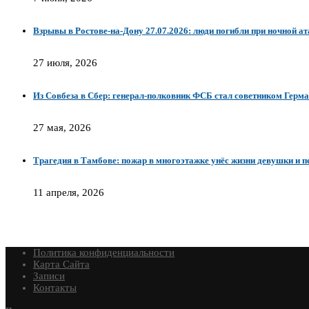
Взрывы в Ростове-на-Дону 27.07.2026: люди погибли при ночной 
27 июля, 2026
Из Совбеза в Сбер: генерал-полковник ФСБ стал советником Герм
27 мая, 2026
Трагедия в Тамбове: пожар в многоэтажке унёс жизни девушки и п
11 апреля, 2026
Политика конфиденциальности
Карта Сайта
Записи
Контакты