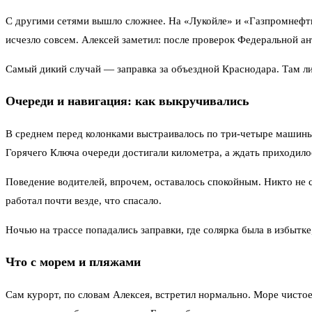
С другими сетями вышло сложнее. На «Лукойле» и «Газпромнефти»
исчезло совсем. Алексей заметил: после проверок Федеральной а
Самый дикий случай — заправка за объездной Краснодара. Там лит
Очереди и навигация: как выкручивались
В среднем перед колонками выстраивалось по три‑четыре машины.
Горячего Ключа очереди достигали километра, а ждать приходилос
Поведение водителей, впрочем, оставалось спокойным. Никто не 
работал почти везде, что спасало.
Ночью на трассе попадались заправки, где солярка была в избытк
Что с морем и пляжами
Сам курорт, по словам Алексея, встретил нормально. Море чистое