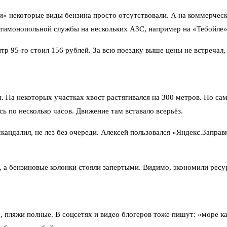
 некоторые виды бензина просто отсутствовали. А на коммерческих
нтимонопольной службы на нескольких АЗС, например на «Тебойле»,
р 95-го стоил 156 рублей. За всю поездку выше цены не встречал,
 На некоторых участках хвост растягивался на 300 метров. Но сам
ь по несколько часов. Движение там вставало всерьёз.
скандалил, не лез без очереди. Алексей пользовался «Яндекс.Запр
е, а бензиновые колонки стояли запертыми. Видимо, экономили ресу
, пляжи полные. В соцсетях и видео блогеров тоже пишут: «море ка