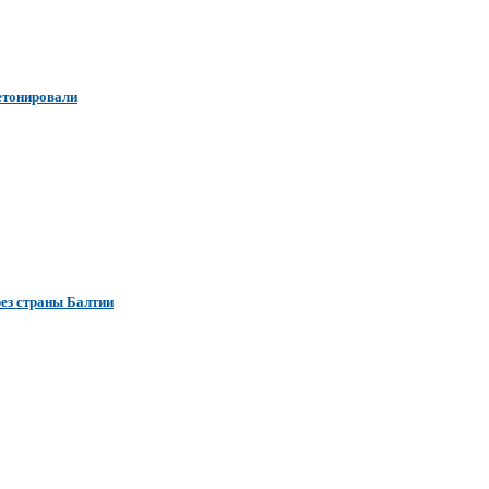
етонировали
ез страны Балтии