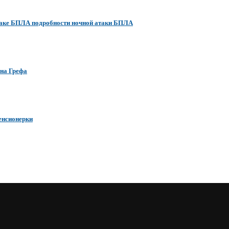
атаке БПЛА подробности ночной атаки БПЛА
ана Грефа
енсионерки