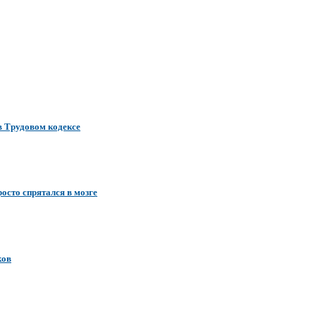
в Трудовом кодексе
росто спрятался в мозге
ков