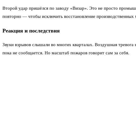
Второй удар пришёлся по заводу «Визар». Это не просто промыш
повторно — чтобы исключить восстановление производственных мо
Реакция и последствия
Звуки взрывов слышали во многих кварталах. Воздушная тревога 
пока не сообщается. Но масштаб пожаров говорит сам за себя.
Официальные власти Украины детали не раскрывают. Ни по ТЭЦ, ни
всему, тактика нацелена на системное уничтожение энергетичес
Что осталось от ТЭЦ-5 и «Визара» — пока точно неизвестно. Эне
завершат осмотр. На данный момент пожары продолжают тушить.
Читайте также
Белгородская область под атакой 7 авгус
1