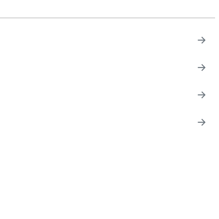
→
→
→
→