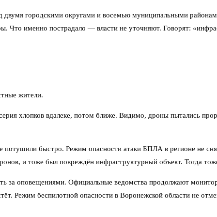
ад двумя городскими округами и восемью муниципальными районами
ы. Что именно пострадало — власти не уточняют. Говорят: «инфра
стные жители.
серия хлопков вдалеке, потом ближе. Видимо, дроны пытались прор
е потушили быстро. Режим опасности атаки БПЛА в регионе не сня
дронов, и тоже был повреждён инфраструктурный объект. Тогда тож
дить за оповещениями. Официальные ведомства продолжают монито
стёт. Режим беспилотной опасности в Воронежской области не отме