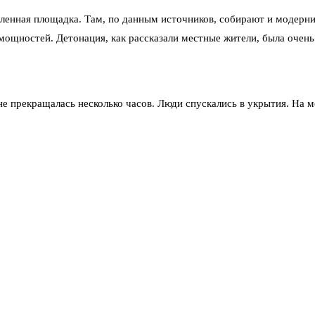
ленная площадка. Там, по данным источников, собирают и модерни
щностей. Детонация, как рассказали местные жители, была очень 
не прекращалась несколько часов. Люди спускались в укрытия. На
 по заводу. Это уже не первый подобный удар за последние дни. Н
кой инфраструктуры и военной промышленности противника.
ргетика и ракетное производство остаются приоритетными целями.
 Официальных заявлений со стороны украинских властей не поступ
та 2026: ВСУ атаковали 86 населённых…