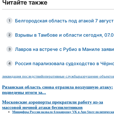
Читайте также
Белгородская область под атакой 7 авгус
1
Взрывы в Тамбове и области сегодня, 07.
2
Лавров на встрече с Рубио в Маниле заяв
3
Россия парализовала судоходство в Чёрн
4
ликвидация последствий
оперативные службы
разрушение объекто
Рязанская область снова отразила воздушную атаку:
подведены итоги за...
Московские аэропорты прекратили работу из-за
массовой ночной атаки беспилотников
Минцифры России назвало блокировку VK в App Store политически