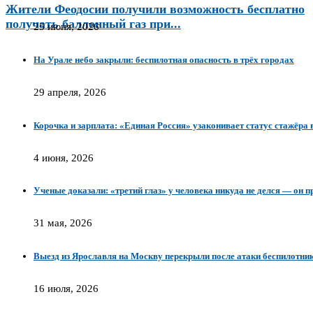
Жители Феодосии получили возможность бесплатно
получать баллонный газ при...
25 июня, 2026
На Урале небо закрыли: беспилотная опасность в трёх городах
29 апреля, 2026
Корочка и зарплата: «Единая Россия» узаконивает статус стажёра 
4 июня, 2026
Ученые доказали: «третий глаз» у человека никуда не делся — он п
31 мая, 2026
Выезд из Ярославля на Москву перекрыли после атаки беспилотни
16 июля, 2026