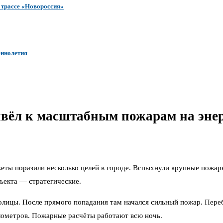
 трассе «Новороссия»
еннолетия
ивёл к масштабным пожарам на энер
ты поразили несколько целей в городе. Вспыхнули крупные пожары
ъекта — стратегические.
олицы. После прямого попадания там начался сильный пожар. Переб
илометров. Пожарные расчёты работают всю ночь.