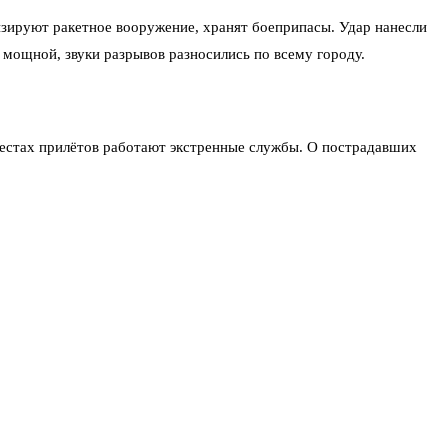
зируют ракетное вооружение, хранят боеприпасы. Удар нанесли
мощной, звуки разрывов разносились по всему городу.
 местах прилётов работают экстренные службы. О пострадавших
акануне, 7 июля, баллистика накрыла объекты в Одессе. Судя по
 Подробности о разрушениях появятся позже, когда комиссии
ало.
→