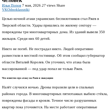
человек
Илья Попов
7 мая, 2026
27
views
Share
VK
Odnoklassniki
Целью ночной атаки украинских беспилотников стал Ржев в
Тверской области. Удары пришлись по жилому сектору —
повреждены три многоквартирных дома. Из зданий вывели 350
жильцов. Среди них 60 детей.
Никто не погиб. Не пострадал никто. Людей оперативно
разместили в местной гостинице. Об этом сообщил губернатор
области Виталий Королев. Он уточнил, что атака была
массированной — под удар попал не только Ржев.
Что известно про атаку на Ржев и эвакуацию
Налёт случился ночью. Дроны поразили цели в спальных
районах города. В многоквартирных пятиэтажках выбило стёкла,
повреждены фасады и кровля. Точное число разрушенных
квартир пока уточняется. На месте работают оперативные