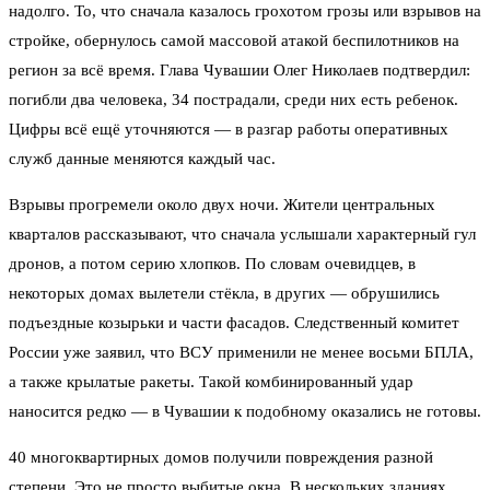
надолго. То, что сначала казалось грохотом грозы или взрывов на
стройке, обернулось самой массовой атакой беспилотников на
регион за всё время. Глава Чувашии Олег Николаев подтвердил:
погибли два человека, 34 пострадали, среди них есть ребенок.
Цифры всё ещё уточняются — в разгар работы оперативных
служб данные меняются каждый час.
Взрывы прогремели около двух ночи. Жители центральных
кварталов рассказывают, что сначала услышали характерный гул
дронов, а потом серию хлопков. По словам очевидцев, в
некоторых домах вылетели стёкла, в других — обрушились
подъездные козырьки и части фасадов. Следственный комитет
России уже заявил, что ВСУ применили не менее восьми БПЛА,
а также крылатые ракеты. Такой комбинированный удар
наносится редко — в Чувашии к подобному оказались не готовы.
40 многоквартирных домов получили повреждения разной
степени. Это не просто выбитые окна. В нескольких зданиях