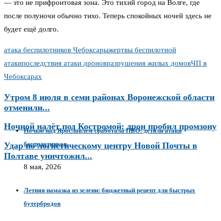
— это не прифронтовая зона. Это тихий город на Волге, где
после полуночи обычно тихо. Теперь спокойных ночей здесь не
будет ещё долго.
атака беспилотников Чебоксары
жертвы беспилотной
атаки
последствия атаки дронов
разрушения жилых домов
ЧП в
Чебоксарах
Утром 8 июля в семи районах Воронежской области
отменили...
Ночной налёт под Костромой: дрон пробил промзону
Ночью над Ярославлем сработала ПВО: детали атаки
беспилотников
Удар по логистическому центру Новой Почты в
Полтаве уничтожил...
8 мая, 2026
Летняя намазка из зелени: бюджетный рецепт для быстрых
бутербродов