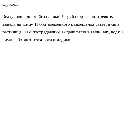
службы.
Эвакуация прошла без паники. Людей подняли по тревоге,
вывели на улицу. Пункт временного размещения развернули в
гостинице. Там пострадавшим выдали тёплые вещи, еду, воду. С
ними работают психологи и медики.
Губернатор заявил, что власти окажут помощь жильцам
повреждённых домов. Решается вопрос о выплатах компенсаций
и восстановлении жилого фонда.
«Жители домов — 350 человек, включая 60 детей —
были оперативно эвакуированы, размещены в
местной гостинице», — написал Королев в своём
канале.