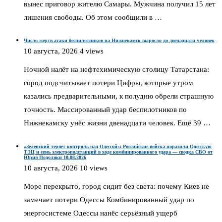
вынес приговор жителю Самары. Мужчина получил 15 лет
лишения свободы. Об этом сообщили в …
Число жертв атаки беспилотников на Нижнекамск выросло до двенадцати человек
10 августа, 2026
4 views
Ночной налёт на нефтехимическую столицу Татарстана:
город подсчитывает потери Цифры, которые утром
казались предварительными, к полудню обрели страшную
точность. Массированный удар беспилотников по
Нижнекамску унёс жизни двенадцати человек. Ещё 39 …
«Зеленский теряет контроль над Одессой»: Российские войска поразили Одесскую
ТЭЦ и семь электроподстанций в ходе комбинированного удара — сводка СВО от
Юрия Подоляки 10.08.2026
10 августа, 2026
10 views
Море перекрыто, город сидит без света: почему Киев не
замечает потери Одессы Комбинированный удар по
энергосистеме Одессы нанёс серьёзный ущерб