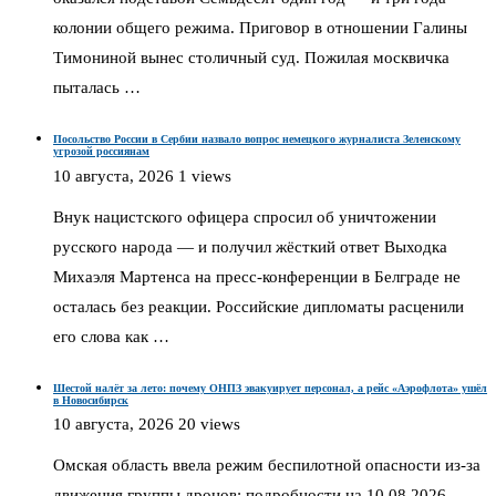
колонии общего режима. Приговор в отношении Галины
Тимониной вынес столичный суд. Пожилая москвичка
пыталась …
Посольство России в Сербии назвало вопрос немецкого журналиста Зеленскому
угрозой россиянам
10 августа, 2026
1 views
Внук нацистского офицера спросил об уничтожении
русского народа — и получил жёсткий ответ Выходка
Михаэля Мартенса на пресс-конференции в Белграде не
осталась без реакции. Российские дипломаты расценили
его слова как …
Шестой налёт за лето: почему ОНПЗ эвакуирует персонал, а рейс «Аэрофлота» ушёл
в Новосибирск
10 августа, 2026
20 views
Омская область ввела режим беспилотной опасности из-за
движения группы дронов: подробности на 10.08.2026