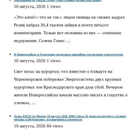
Поклонники не узнали Селену Гомес в новом ролике Rare Beauty
10 августа, 2026
1 views
«Это клон!»: что не так с лицом певицы на свежих кадрах
Ролик набрал 30,4 тысячи лайков и почти пятьсот
комментариев. Только вот половина из них — сплошное
недоумение. Селена Гомес …
В Новороссийске и Геленджике произошло аварийное отключение электричества
10 августа, 2026
1 views
Свет погас на курортах: что известно о блэкауте на
Черноморском побережье Энергосистема двух крупных
курортных зон Краснодарского края дала сбой. Вечером
жители Новороссийска начали массово писать в соцсетях о
хлопках, …
Атака БПЛА на Москву 10 августа 2026: ПВО сбила 24 дрона на подлёте к столице,
взрывы в Подмосковье, ограничения в аэропортах
10 августа, 2026
84 views