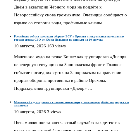
Днём в акватории Чёрного моря на подлёте к
Новороссийску снова громыхнуло. Очевидцы сообщают о
взрыве со стороны воды, профильные каналы …
Российские войска прорвали оборону ВСУ у Орехова и закрепились на окраинах
города: сводка СВО от Юрия Подоляки по данным на 10 августа
10 августа, 2026
169 views
Маленькое чудо на речке Конке: как группировка «Днепр»
перевернула ситуацию на Запорожском фронте Главное
событие последних суток на Запорожском направлении —
прорыв обороны противника в районе Орехова.
Подразделения группировки «Днепр» …
Московский суд отправил в колонию пенсионерку, заказавшую убийство супруга из-
за развода
10 августа, 2026
3 views
Пять миллионов за «несчастный случай»: как детектив
оказался подставой Семьдесят один год — и три года