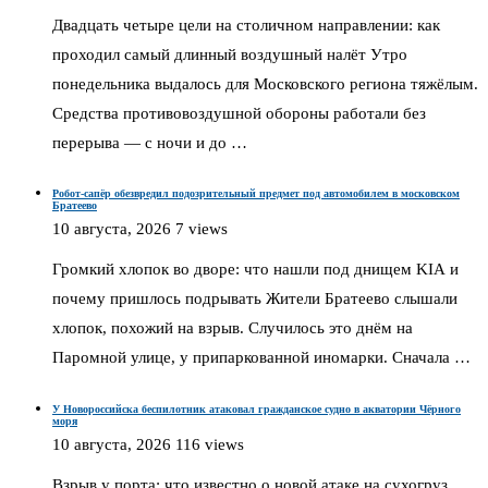
Двадцать четыре цели на столичном направлении: как
проходил самый длинный воздушный налёт Утро
понедельника выдалось для Московского региона тяжёлым.
Средства противовоздушной обороны работали без
перерыва — с ночи и до …
Робот-сапёр обезвредил подозрительный предмет под автомобилем в московском
Братеево
10 августа, 2026
7 views
Громкий хлопок во дворе: что нашли под днищем KIA и
почему пришлось подрывать Жители Братеево слышали
хлопок, похожий на взрыв. Случилось это днём на
Паромной улице, у припаркованной иномарки. Сначала …
У Новороссийска беспилотник атаковал гражданское судно в акватории Чёрного
моря
10 августа, 2026
116 views
Взрыв у порта: что известно о новой атаке на сухогруз