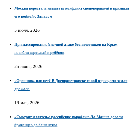
Москва перестала называть конфликт спецоперацией и признала
его войной с Западом
5 июля, 2026
При массированной ночной атаке беспилотников на Крым
погибли взрослый и ребёнок
25 июня, 2026
«Орешник» или нет? В Днепропетровске такой взрыв, что земля
дрожала
19 мая, 2026
«Смотрят и злятся»: российские корабли в Ла-Манше довели
британцев до бешенства