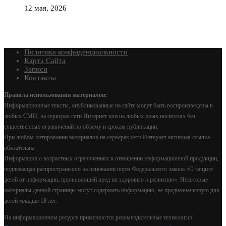
12 мая, 2026
Политика конфиденциальности
Карта Сайта
Записи
Контакты
Правила использования материалов:
Информационные тексты, опубликованные на сайте могут быть воспроизведены в
любых СМИ, на серверах сети Интернет или на любых иных носителях без
существенных ограничений по объему и срокам публикации.
При любом цитировании материалов на серверах сети Интернет активная ссылка
обязательна.
Информация о возрастных ограничениях в отношении информационной продукции,
подлежащая распространению на основании норм Федерального закона «О защите
детей от информации, причиняющей вред их здоровью и развитию». Некоторые
материалы данной страницы могут содержать информацию, не предназначенную для
детей младше 18 лет.
На информационном ресурсе применяются рекомендательные технологии.