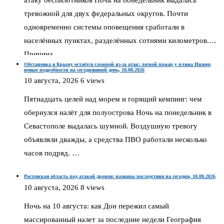
атаку беспилотников Ночь на понедельник выдалась
тревожной для двух федеральных округов. Почти
одновременно системы оповещения сработали в
населённых пунктах, разделённых сотнями километров.
Причина …
Обстановка в Крыму остаётся сложной из-за атак: лесной пожар у пляжа Инжир
новые подробности на сегодняшний день, 10.08.2026
10 августа, 2026
6 views
Пятнадцать целей над морем и горящий кемпинг: чем
обернулся налёт для полуострова Ночь на понедельник в
Севастополе выдалась шумной. Воздушную тревогу
объявляли дважды, а средства ПВО работали несколько
часов подряд. …
Ростовская область под атакой дронов: названы последствия на сегодня, 10.08.2026
10 августа, 2026
8 views
Ночь на 10 августа: как Дон пережил самый
массированный налет за последние недели География