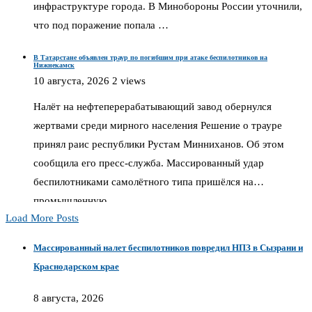
инфраструктуре города. В Минобороны России уточнили,
что под поражение попала …
В Татарстане объявлен траур по погибшим при атаке беспилотников на
Нижнекамск
10 августа, 2026
2 views
Налёт на нефтеперерабатывающий завод обернулся
жертвами среди мирного населения Решение о трауре
принял раис республики Рустам Минниханов. Об этом
сообщила его пресс-служба. Массированный удар
беспилотниками самолётного типа пришёлся на
промышленную …
Load More Posts
Массированный налет беспилотников повредил НПЗ в Сызрани и
Краснодарском крае
8 августа, 2026