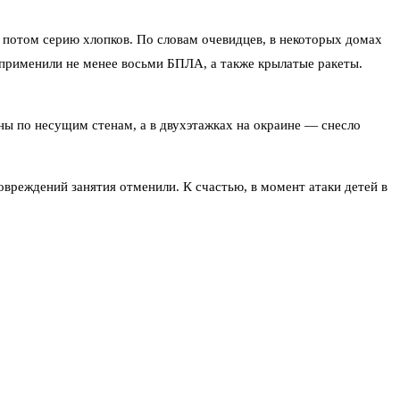
 потом серию хлопков. По словам очевидцев, в некоторых домах
 применили не менее восьми БПЛА, а также крылатые ракеты.
ы по несущим стенам, а в двухэтажках на окраине — снесло
овреждений занятия отменили. К счастью, в момент атаки детей в
ьным помощь оказали амбулаторно. Ребёнок, получивший ранение,
еловек. Пункты временного размещения развернули в школах,