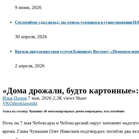
9 июня, 2026
Столтенберг сдал назад: экс-генсек усомнился в существовании НА
30 апреля, 2026
Кремль предложил свои услуги Ближнему Востоку: «Поможем пере
2 апреля, 2026
«Дома дрожали, будто картонные»:
Илья Попов
7 мая, 2026
2,3K
views
Share
VK
Odnoklassniki
Атака на столицу Чувашии: 40 многоквартирных домов повреждены, есть погибшие
Ночь на 7 мая Чебоксары и Чебоксарский округ запомнят надолго. 
время. Глава Чувашии Олег Николаев подтвердил: погибли два че