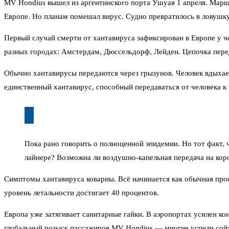
MV Hondius вышел из аргентинского порта Ушуая 1 апреля. Мар
Европе. Но планам помешал вирус. Судно превратилось в ловушку
Первый случай смерти от хантавируса зафиксирован в Европе у ч
разных городах: Амстердам, Дюссельдорф, Лейден. Цепочка перед
Обычно хантавирусы передаются через грызунов. Человек вдыхае
единственный хантавирус, способный передаваться от человека к 
Пока рано говорить о полноценной эпидемии. Но тот факт, ч
лайнере? Возможна ли воздушно-капельная передача на ко
Симптомы хантавируса коварны. Всё начинается как обычная прос
уровень летальности достигает 40 процентов.
Европа уже затягивает санитарные гайки. В аэропортах усилен 
глобальный розыск пассажиров MV Hondius — многие успели сойти