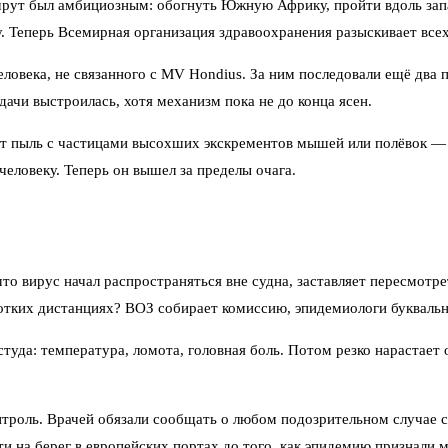
шрут был амбициозным: обогнуть Южную Африку, пройти вдоль зап
. Теперь Всемирная организация здравоохранения разыскивает всех
еловека, не связанного с MV Hondius. За ним последовали ещё два
ачи выстроилась, хотя механизм пока не до конца ясен.
т пыль с частицами высохших экскрементов мышей или полёвок — 
человеку. Теперь он вышел за пределы очага.
то вирус начал распространяться вне судна, заставляет пересмотре
ротких дистанциях? ВОЗ собирает комиссию, эпидемиологи букваль
туда: температура, ломота, головная боль. Потом резко нарастает
контроль. Врачей обязали сообщать о любом подозрительном случае
 на берег в европейских портах до того, как эпидемию признали 