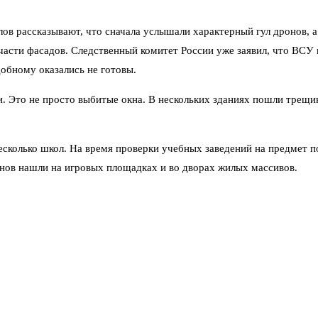
ов рассказывают, что сначала услышали характерный гул дронов, а
части фасадов. Следственный комитет России уже заявил, что ВСУ
обному оказались не готовы.
. Это не просто выбитые окна. В нескольких зданиях пошли трещин
есколько школ. На время проверки учебных заведений на предмет п
онов нашли на игровых площадках и во дворах жилых массивов.
радавших госпитализированы. Трое — в тяжёлом состоянии. Остал
ни ничего не угрожает.
зу после первой волны атак. Эвакуация затронула больше тысячи ч