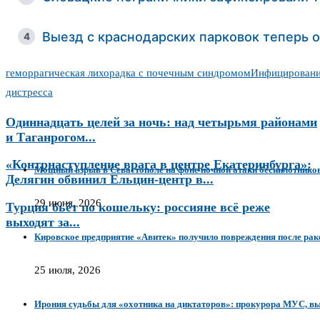
Выезд с краснодарских парковок теперь 
4
геморрагическая лихорадка с почечным синдромом
Инфицировани
дистресса
Одиннадцать целей за ночь: над четырьмя районами
и Таганрогом...
«Контрнаступление врага в центре Екатеринбурга»:
Мощный взрыв в Севастополе на фоне ночной атаки беспилотнико
Делягин обвинил Ельцин-центр в...
29 июня, 2026
Турция бьёт по кошельку: россияне всё реже
выходят за...
Кировское предприятие «Авитек» получило повреждения после рак
25 июля, 2026
Ирония судьбы для «охотника на диктаторов»: прокурора МУС, вы