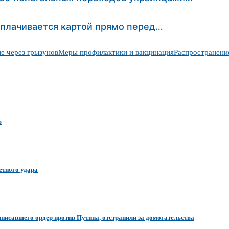
оплачивается картой прямо перед…
е через грызунов
Меры профилактики и вакцинация
Распространени
в
етного удара
писавшего ордер против Путина, отстранили за домогательства