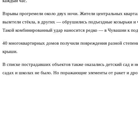
каждый час.
Взрывы прогремели около двух ночи. Жители центральных квартал
вылетели стёкла, в других — обрушились подъездные козырьки и 
Такой комбинированный удар наносится редко — в Чувашии к под
40 многоквартирных домов получили повреждения разной степени
крыши.
В списке пострадавших объектов также оказались детский сад и н
садах и школах не было. Но поражающие элементы от ракет и др
Минздрав Чувашии утром сообщил, что 11 человек из числа пост
уже прооперирован и находится под наблюдением врачей. Его жиз
Режим чрезвычайной ситуации в республике ввели ещё 5 мая, сра
спорткомплексах и общежитиях вузов.