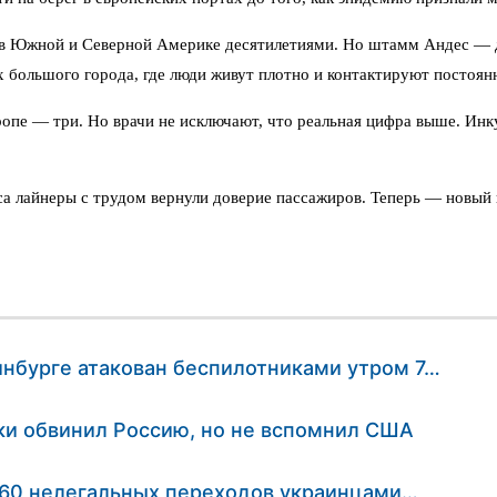
в Южной и Северной Америке десятилетиями. Но штамм Андес — др
х большого города, где люди живут плотно и контактируют постоян
опе — три. Но врачи не исключают, что реальная цифра выше. Инк
а лайнеры с трудом вернули доверие пассажиров. Теперь — новый в
ринбурге атакован беспилотниками утром 7…
и обвинил Россию, но не вспомнил США
160 нелегальных переходов украинцами…