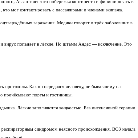
адного, Атлантического побережья континента и финишировать в
, кто мог контактировать с пассажирами и членами экипажа.
 подтверждённых заражения. Медики говорят о трёх заболевших в
и вирус попадает в лёгкие. Но штамм Андес — исключение. Это
ть протоколы. Как он передался человеку, не бывавшему на
но прочёсывают порты и гостиницы.
 одышка. Лёгкие заполняются жидкостью. Без интенсивной терапии
 с респираторным синдромом неясного происхождения. ВОЗ начала
масштабной.