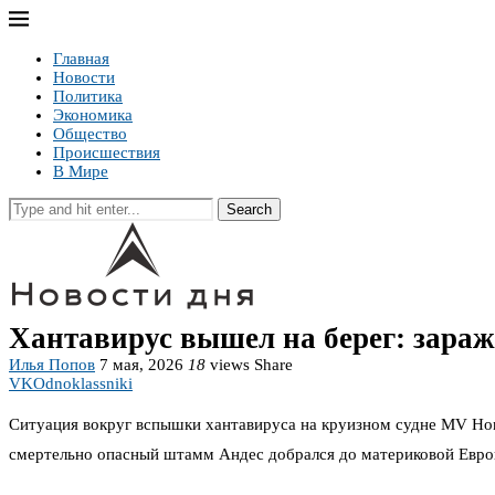
Главная
Новости
Политика
Экономика
Общество
Происшествия
В Мире
Search
Хантавирус вышел на берег: зараж
Илья Попов
7 мая, 2026
18
views
Share
VK
Odnoklassniki
Ситуация вокруг вспышки хантавируса на круизном судне MV Hond
смертельно опасный штамм Андес добрался до материковой Европ