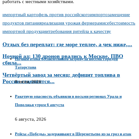
работать с местными хозяйствами.
импортный картофель против российского
импортозамещение
продуктов питания
реализация урожая фермерами
себестоимость
импортной продукции
требования ритейла к качеству
Отдых без переплат: где море теплее, а чек ниже,...
Ночной ад: 130 дронов рвались к Москве, ПВО
Ночная атака беспилотников затронула восемь городов
сбила...
Татарстана
Четвёртый завод за месяц: дефицит топлива в
России становится...
8 июля, 2026
Ракетную опасность объявили в восьми регионах Урала и
Поволжья утром 6 августа
6 августа, 2026
Рейсы «Победы» задерживают в Шереметьево из-за гроз и атак