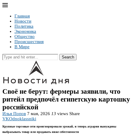
Главная
Новости
Политика
Экономика
Общество
Происшествия
В Мире
Search
Своё не берут: фермеры заявили, что
ритейл предпочёл египетскую картошку
российской
Илья Попов
7 мая, 2026
13
views
Share
VK
Odnoklassniki
Крупные торговые сети проигнорировали урожай, и теперь аграрии вынуждены
выбрасывать товар или продавать ниже себестоимости