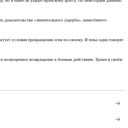
р, но и нанесли ущерб иранскому флоту. По некоторым данным,
сть доказательства «значительного ущерба», нанесённого
ктует условия прекращения огня по-своему. И пока одни говорят
 в полноценное возвращение к боевым действиям. Трамп в своём
→
→