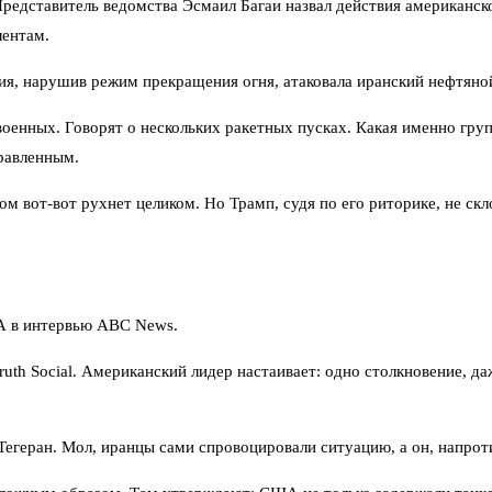
Представитель ведомства Эсмаил Багаи назвал действия американ
лентам.
ия, нарушив режим прекращения огня, атаковала иранский нефтяной
оенных. Говорят о нескольких ракетных пусках. Какая именно груп
правленным.
м вот-вот рухнет целиком. Но Трамп, судя по его риторике, не ск
А в интервью ABC News.
ruth Social. Американский лидер настаивает: одно столкновение, 
егеран. Мол, иранцы сами спровоцировали ситуацию, а он, напроти