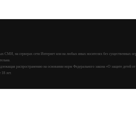
х СМИ, на серверах сети Интернет или на любых иных носителях без существенных ог
тельна.
лежащая распространению на основании норм Федерального закона «О защите детей о
18 лет.