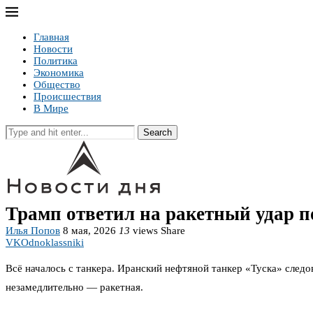
Главная
Новости
Политика
Экономика
Общество
Происшествия
В Мире
Search
Трамп ответил на ракетный удар п
Илья Попов
8 мая, 2026
13
views
Share
VK
Odnoklassniki
Всё началось с танкера. Иранский нефтяной танкер «Туска» следо
незамедлительно — ракетная.