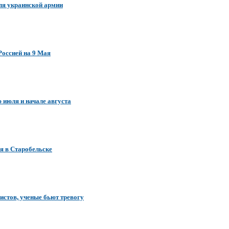
для украинской армии
Россией на 9 Мая
 июля и начале августа
я в Старобельске
ристов, ученые бьют тревогу