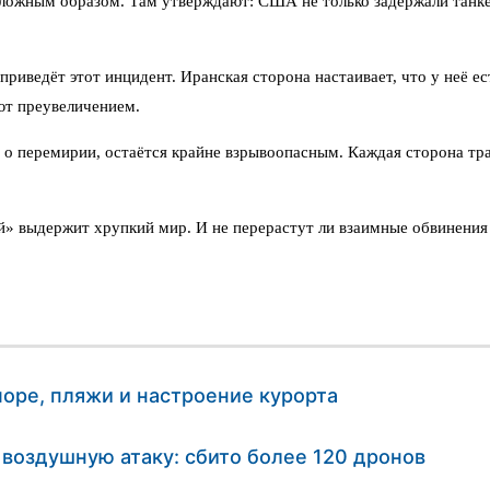
ложным образом. Там утверждают: США не только задержали танке
приведёт этот инцидент. Иранская сторона настаивает, что у неё е
ют преувеличением.
 о перемирии, остаётся крайне взрывоопасным. Каждая сторона тра
й» выдержит хрупкий мир. И не перерастут ли взаимные обвинения
море, пляжи и настроение курорта
воздушную атаку: сбито более 120 дронов