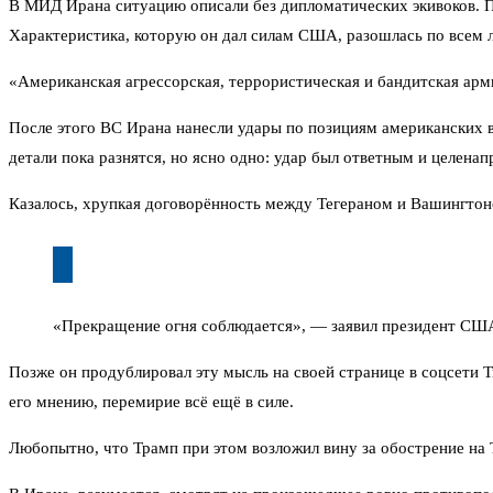
В МИД Ирана ситуацию описали без дипломатических экивоков. 
Характеристика, которую он дал силам США, разошлась по всем 
«Американская агрессорская, террористическая и бандитская арм
После этого ВС Ирана нанесли удары по позициям американских в
детали пока разнятся, но ясно одно: удар был ответным и целена
Казалось, хрупкая договорённость между Тегераном и Вашингтоно
«Прекращение огня соблюдается», — заявил президент СШ
Позже он продублировал эту мысль на своей странице в соцсети T
его мнению, перемирие всё ещё в силе.
Любопытно, что Трамп при этом возложил вину за обострение на Т