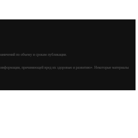
раничений по объему и срокам публикации.
т информации, причиняющей вред их здоровью и развитию». Некоторые материалы