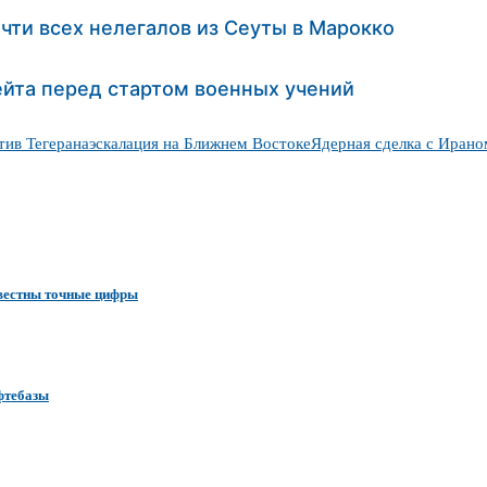
чти всех нелегалов из Сеуты в Марокко
ейта перед стартом военных учений
ив Тегерана
эскалация на Ближнем Востоке
Ядерная сделка с Ирано
звестны точные цифры
ефтебазы