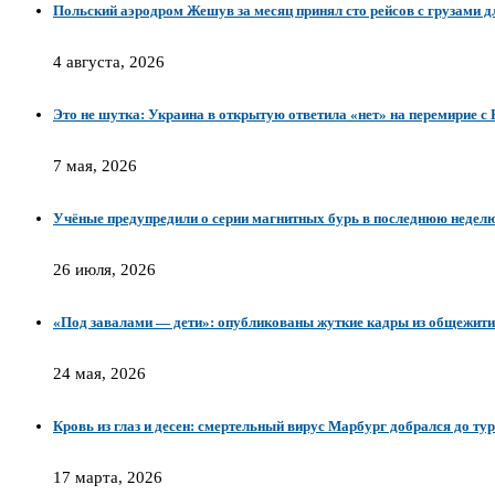
Польский аэродром Жешув за месяц принял сто рейсов с грузами 
4 августа, 2026
Это не шутка: Украина в открытую ответила «нет» на перемирие с 
7 мая, 2026
Учёные предупредили о серии магнитных бурь в последнюю неделю
26 июля, 2026
«Под завалами — дети»: опубликованы жуткие кадры из общежити
24 мая, 2026
Кровь из глаз и десен: смертельный вирус Марбург добрался до ту
17 марта, 2026