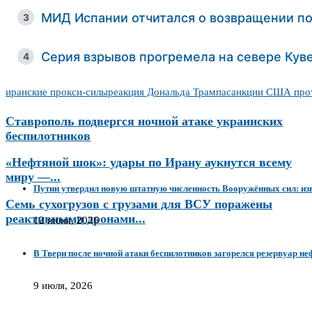
МИД Испании отчитался о возвращении по
3
Серия взрывов прогремела на севере Кув
4
иранские прокси-силы
реакция Дональда Трампа
санкции США прот
Ставрополь подвергся ночной атаке украинских
беспилотников
«Нефтяной шок»: удары по Ирану аукнутся всему
миру —...
Путин утвердил новую штатную численность Вооружённых сил: и
Семь сухогрузов с грузами для ВСУ поражены
реактивными дронами...
12 июня, 2026
В Твери после ночной атаки беспилотников загорелся резервуар н
9 июля, 2026