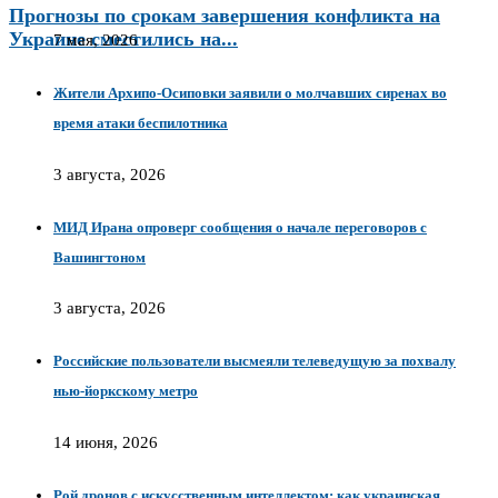
Прогнозы по срокам завершения конфликта на
Украине сместились на...
7 мая, 2026
Жители Архипо-Осиповки заявили о молчавших сиренах во
время атаки беспилотника
3 августа, 2026
МИД Ирана опроверг сообщения о начале переговоров с
Вашингтоном
3 августа, 2026
Российские пользователи высмеяли телеведущую за похвалу
нью-йоркскому метро
14 июня, 2026
Рой дронов с искусственным интеллектом: как украинская