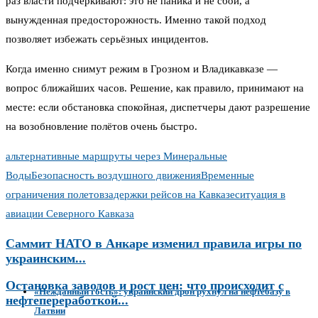
раз власти подчеркивают: это не паника и не сбой, а
вынужденная предосторожность. Именно такой подход
позволяет избежать серьёзных инцидентов.
Когда именно снимут режим в Грозном и Владикавказе —
вопрос ближайших часов. Решение, как правило, принимают на
месте: если обстановка спокойная, диспетчеры дают разрешение
на возобновление полётов очень быстро.
альтернативные маршруты через Минеральные
Воды
Безопасность воздушного движения
Временные
ограничения полетов
задержки рейсов на Кавказе
ситуация в
авиации Северного Кавказа
Саммит НАТО в Анкаре изменил правила игры по
украинским...
Остановка заводов и рост цен: что происходит с
«Нежданный гость»: украинский дрон рухнул на нефтебазу в
нефтепереработкой...
Латвии