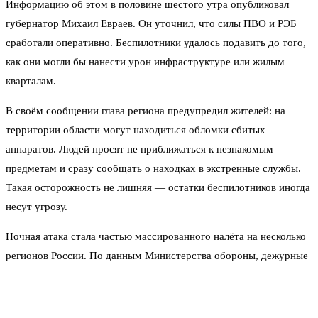
Информацию об этом в половине шестого утра опубликовал
губернатор Михаил Евраев. Он уточнил, что силы ПВО и РЭБ
сработали оперативно. Беспилотники удалось подавить до того,
как они могли бы нанести урон инфраструктуре или жилым
кварталам.
В своём сообщении глава региона предупредил жителей: на
территории области могут находиться обломки сбитых
аппаратов. Людей просят не приближаться к незнакомым
предметам и сразу сообщать о находках в экстренные службы.
Такая осторожность не лишняя — остатки беспилотников иногда
несут угрозу.
Ночная атака стала частью массированного налёта на несколько
регионов России. По данным Министерства обороны, дежурные
средства ПВО за ночь перехватили и уничтожили 264
украинских беспилотных летательных аппарата. Цифра говорит
сама за себя: нагрузка на систему противовоздушной обороны