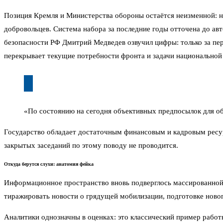
Позиция Кремля и Министерства обороны остаётся неизменной: н
добровольцев. Система набора за последние годы отточена до ав
безопасности РФ Дмитрий Медведев озвучил цифры: только за пе
перекрывает текущие потребности фронта и задачи национальной
«По состоянию на сегодня объективных предпосылок для о
Государство обладает достаточным финансовым и кадровым ресур
закрытых заседаний по этому поводу не проводится.
Откуда берутся слухи: анатомия фейка
Информационное пространство вновь подверглось массированной 
тиражировать новости о грядущей мобилизации, подготовке ново
Аналитики однозначны в оценках: это классический пример работ