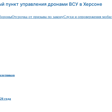
й пункт управления дронами ВСУ в Херсоне
бороны
Отсрочка от призыва по закону
Слухи и опровержения моби
илотников
026 года