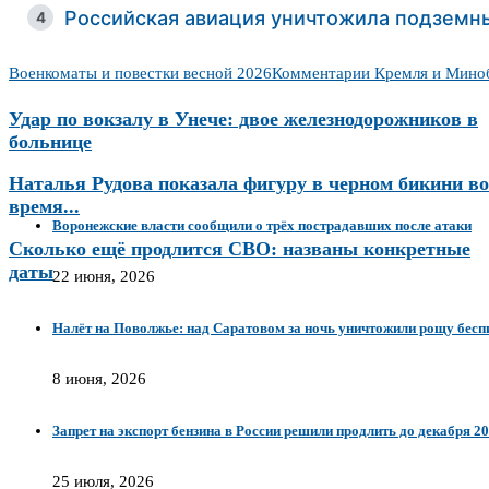
Российская авиация уничтожила подземны
4
Военкоматы и повестки весной 2026
Комментарии Кремля и Мино
Удар по вокзалу в Унече: двое железнодорожников в
больнице
Наталья Рудова показала фигуру в черном бикини во
время...
Воронежские власти сообщили о трёх пострадавших после атаки
Сколько ещё продлится СВО: названы конкретные
даты
22 июня, 2026
Налёт на Поволжье: над Саратовом за ночь уничтожили рощу бесп
8 июня, 2026
Запрет на экспорт бензина в России решили продлить до декабря 2
25 июля, 2026