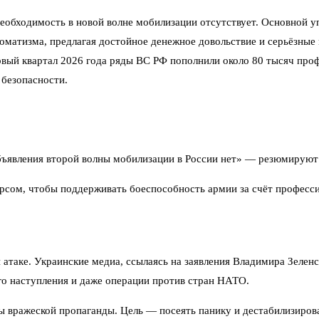
еобходимость в новой волне мобилизации отсутствует. Основной 
томатизма, предлагая достойное денежное довольствие и серьёзные
рвый квартал 2026 года ряды ВС РФ пополнили около 80 тысяч пр
 безопасности.
бъявления второй волны мобилизации в России нет» — резюмируют
сом, чтобы поддерживать боеспособность армии за счёт профессио
атаке. Украинские медиа, ссылаясь на заявления Владимира Зелен
го наступления и даже операции против стран НАТО.
ы вражеской пропаганды. Цель — посеять панику и дестабилизиров