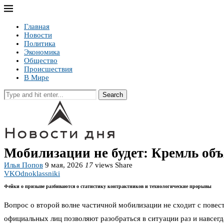
Главная
Новости
Политика
Экономика
Общество
Происшествия
В Мире
Search
Мобилизации не будет: Кремль объ
Илья Попов
9 мая, 2026
17
views
Share
VK
Odnoklassniki
Фейки о призыве разбиваются о статистику контрактников и технологические прорывы
Вопрос о второй волне частичной мобилизации не сходит с повест
официальных лиц позволяют разобраться в ситуации раз и навсегд