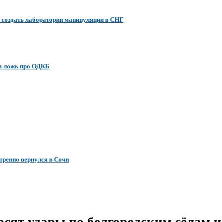
а создать лаборатории манипуляции в СНГ
за ложь про ОДКБ
тренно вернулся в Сочи