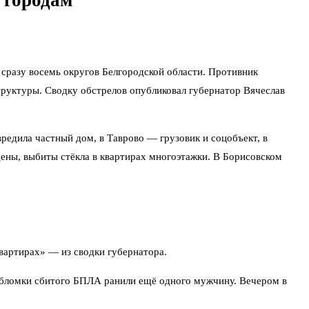
 городам
сразу восемь округов Белгородской области. Противник
труктуры. Сводку обстрелов опубликовал губернатор Вячеслав
редила частный дом, в Таврово — грузовик и соцобъект, в
ны, выбиты стёкла в квартирах многоэтажки. В Борисовском
вартирах» — из сводки губернатора.
 обломки сбитого БПЛА ранили ещё одного мужчину. Вечером в
мерческий объекты, три частных дома, одна легковушка и две