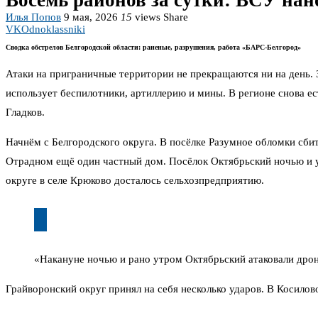
Восемь районов за сутки: ВСУ нан
Илья Попов
9 мая, 2026
15
views
Share
VK
Odnoklassniki
Сводка обстрелов Белгородской области: раненые, разрушения, работа «БАРС-Белгород»
Атаки на приграничные территории не прекращаются ни на день. 
использует беспилотники, артиллерию и мины. В регионе снова е
Гладков.
Начнём с Белгородского округа. В посёлке Разумное обломки сби
Отрадном ещё один частный дом. Посёлок Октябрьский ночью и у
округе в селе Крюково досталось сельхозпредприятию.
«Накануне ночью и рано утром Октябрьский атаковали дрон
Грайворонский округ принял на себя несколько ударов. В Косило
больницу № 2 Белгорода обратился мужчина с баротравмой — его 