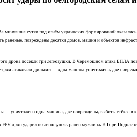
осят удары по белгородским сёлам и
За минувшие сутки под огнём украинских формирований оказались 
сть раненые, повреждены десятки домов, машин и объектов инфрас
того дрона посекли три легковушки. В Черемошном атака БПЛА пов
тром атаковали дронами — одна машина уничтожена, две поврежде
ы — уничтожена одна машина, две повреждены, выбиты стёкла в к
во FPV-дрон ударил по легковушке, ранен мужчина. В Горе-Подоле
зацепило в Грайвороне. Всего здесь повреждены социальный и ком