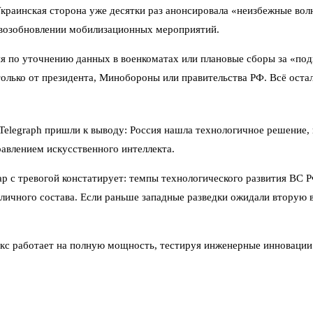
краинская сторона уже десятки раз анонсировала «неизбежные волны
о возобновлении мобилизационных мероприятий.
 по уточнению данных в военкоматах или плановые сборы за «под
олько от президента, Минобороны или правительства РФ. Всё ост
elegraph пришли к выводу: Россия нашла технологичное решение,
равлением искусственного интеллекта.
аар с тревогой констатирует: темпы технологического развития ВС
 личного состава. Если раньше западные разведки ожидали вторую 
 работает на полную мощность, тестируя инженерные инновации пр