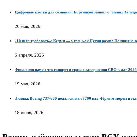
Цифровые клетки для сознания: Бортников заявил о планах Запад
26 мая, 2026
«Нечего требовать»: Кедми — о том, как Путин разнес Пашиняна 
6 апреля, 2026
Финал или пауза: что говорят о сроках завершения СВО в мае 2026
19 мая, 2026
Экипаж Boeing 737-800 подал сигнал 7700 над Чёрным морем и экс
18 июня, 2026