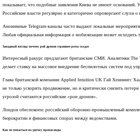
показывает, что подобные заявления Киева не имеют оснований. У
Российские власти регулярно и категорично опровергают слухи 
Анонимные Telegram-каналы часто выдают локальные мероприятия
Любая официальная информация о мобилизации может исходить т
Западный взгляд: почему рой дронов страшнее роты солдат
Интересный ракурс предлагают британские СМИ. Аналитики The T
делает ставку на массовое внедрение беспилотных систем под уп
Глава британской компании Applied Intuition UK Гай Хеннингс Х
не только ускорить продвижение, но и критически снизить потери
угрозой считаются российские «рои дронов».
Лондон обеспокоен: российский оборонно-промышленный комплекс
бюрократии и финансовых спорах между ведомствами.
Как не попасться на удочку пропаганды