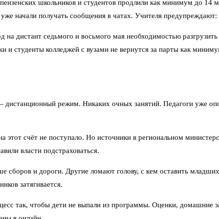
ензенских школьников и студентов продлили как минимум до 14 мая
уже начали получать сообщения в чатах. Учителя предупреждают: г
д на дистант седьмого и восьмого мая необходимостью разгрузить
ки и студенты колледжей с вузами не вернутся за парты как миним
 — дистанционный режим. Никаких очных занятий. Педагоги уже оп
а этот счёт не поступало. Но источники в региональном министерс
авили власти подстраховаться.
 сборов и дороги. Другие ломают голову, с кем оставить младших,
ников затягивается.
есс так, чтобы дети не выпали из программы. Оценки, домашние з
ены в онлайн.