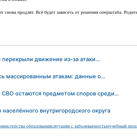
нт снова продлят. Всё будет зависеть от решения оперштаба. Родит
ы перекрыли движение из-за атаки…
ась массированным атакам: данные о…
я СВО остаются предметом споров среди…
о населённого внутригородского округа
инистерства образования
ситуация с заболеваемостью
учебный проц