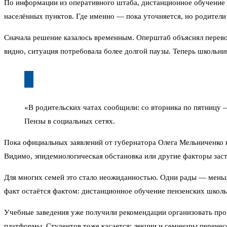
По информации из оперативного штаба, дистанционное обучение п
населённых пунктов. Где именно — пока уточняется, но родители 
Сначала решение казалось временным. Оперштаб объяснял перево
видно, ситуация потребовала более долгой паузы. Теперь школьни
«В родительских чатах сообщили: со вторника по пятницу
Пензы в социальных сетях.
Пока официальных заявлений от губернатора Олега Мельниченко н
Видимо, эпидемиологическая обстановка или другие факторы заст
Для многих семей это стало неожиданностью. Одни рады — меньше
факт остаётся фактом: дистанционное обучение пензенских школь
Учебные заведения уже получили рекомендации организовать проц
платформы. Студентов тоже касается: лекции и семинары перенес