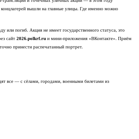
н-трансляций и точечных уличных акций — в этом году
в концлагерей вышли на главные улицы. Где именно можно
ду или погиб. Акция не имеет государственного статуса, это
рез сайт
2026.polkrf.ru
и мини-приложения «ВКонтакте». Приём
аточно принести распечатанный портрет.
дят все — с сёлами, городами, военными билетами из
 в 12:30. Маршрут традиционный — через центр города до
тии акция начинается в 10:00 по местному времени на площади
улиц вводятся с 8 утра.
а тыла, ребёнка войны. Можно распечатать снимок на листе А4