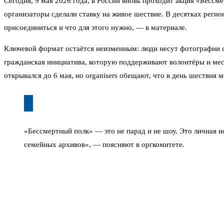
Сегодня, 9 мая 2026 года, в России вновь проходит акция «Бесс
организаторы сделали ставку на живое шествие. В десятках реги
присоединиться и что для этого нужно, — в материале.
Ключевой формат остаётся неизменным: люди несут фотографии сво
гражданская инициатива, которую поддерживают волонтёры и мес
открывался до 6 мая, но organisers обещают, что в день шествия
«Бессмертный полк» — это не парад и не шоу. Это личная и
семейных архивов», — поясняют в оргкомитете.
В Санкт-Петербурге сбор участников назначили на 09:30 у площа
Дворцовой площади. В Новосибирской и Кемеровской областях ше
Ленина. В Гатчине колонна пройдёт по проспекту 25 Октября — о
Чтобы участвовать, не нужно быть членом какой-то организации.