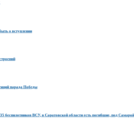
я
быть о вступлении
строений
етиций парада Победы
5 беспилотников ВСУ, в Саратовской области есть погибшие, под Самарой 