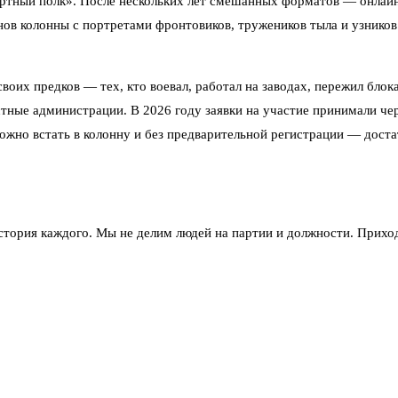
мертный полк». После нескольких лет смешанных форматов — онлай
онов колонны с портретами фронтовиков, тружеников тыла и узнико
их предков — тех, кто воевал, работал на заводах, пережил блока
тные администрации. В 2026 году заявки на участие принимали че
 можно встать в колонну и без предварительной регистрации — дост
стория каждого. Мы не делим людей на партии и должности. Прихо
ди Александра Невского. Колонна двинется по Невскому проспекту
ствия запланированы на утро, старт — от главных площадей. В Яку
т Кирхи до площади Победы. Почти везде перекрытия центральных 
 Достаточно взять фотографию родственника — ветерана, труженик