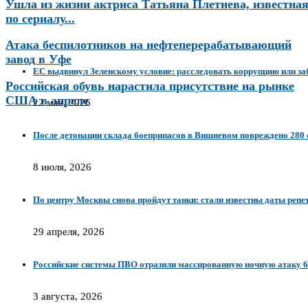
Ушла из жизни актриса Татьяна Плетнева, известна
по сериалу...
Атака беспилотников на нефтеперерабатывающий
завод в Уфе
ЕС выдвинул Зеленскому условие: расследовать коррупцию или за
Российская обувь нарастила присутствие на рынке
США в апреле
22 мая, 2026
После детонации склада боеприпасов в Вишневом повреждено 280 
8 июля, 2026
По центру Москвы снова пройдут танки: стали известны даты реп
29 апреля, 2026
Российские системы ПВО отразили массированную ночную атаку 63
3 августа, 2026