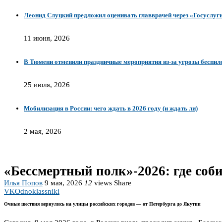
Леонид Слуцкий предложил оценивать главврачей через «Госуслуги
11 июня, 2026
В Тюмени отменили праздничные мероприятия из-за угрозы беспил
25 июля, 2026
Мобилизация в России: чего ждать в 2026 году (и ждать ли)
2 мая, 2026
«Бессмертный полк»-2026: где соб
Илья Попов
9 мая, 2026
12
views
Share
VK
Odnoklassniki
Очные шествия вернулись на улицы российских городов — от Петербурга до Якутии