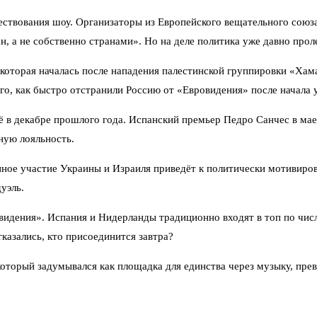
ествования шоу. Организаторы из Европейского вещательного союза
, а не собственно странами». Но на деле политика уже давно прол
оторая началась после нападения палестинской группировки «Хамас
го, как быстро отстранили Россию от «Евровидения» после начала 
 в декабре прошлого года. Испанский премьер Педро Санчес в мае
ную лояльность.
енное участие Украины и Израиля приведёт к политически мотивир
уэль.
идения». Испания и Нидерланды традиционно входят в топ по числ
тказались, кто присоединится завтра?
который задумывался как площадка для единства через музыку, пре