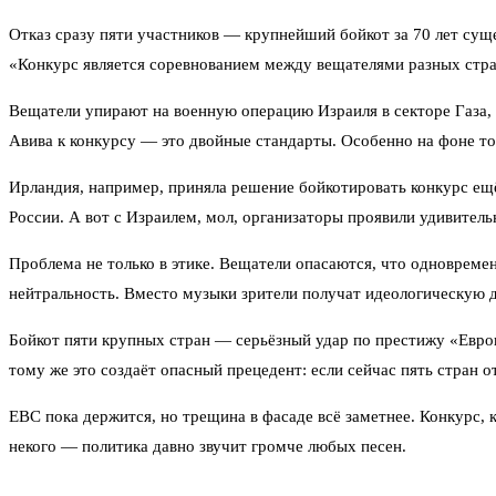
Отказ сразу пяти участников — крупнейший бойкот за 70 лет сущ
«Конкурс является соревнованием между вещателями разных стран
Вещатели упирают на военную операцию Израиля в секторе Газа, к
Авива к конкурсу — это двойные стандарты. Особенно на фоне то
Ирландия, например, приняла решение бойкотировать конкурс ещё
России. А вот с Израилем, мол, организаторы проявили удивитель
Проблема не только в этике. Вещатели опасаются, что одноврем
нейтральность. Вместо музыки зрители получат идеологическую д
Бойкот пяти крупных стран — серьёзный удар по престижу «Евров
тому же это создаёт опасный прецедент: если сейчас пять стран о
ЕВС пока держится, но трещина в фасаде всё заметнее. Конкурс, 
некого — политика давно звучит громче любых песен.