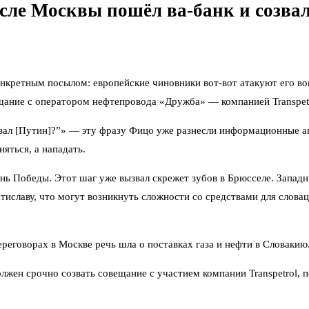
сле Москвы пошёл ва-банк и созва
кретным посылом: европейские чиновники вот-вот атакуют его вопр
ещание с оператором нефтепровода «Дружба» — компанией Transpetr
азал [Путин]?”» — эту фразу Фицо уже разнесли информационные аг
яться, а нападать.
нь Победы. Этот шаг уже вызвал скрежет зубов в Брюсселе. Запад
славу, что могут возникнуть сложности со средствами для словацк
переговорах в Москве речь шла о поставках газа и нефти в Словаки
лжен срочно созвать совещание с участием компании Transpetrol, п