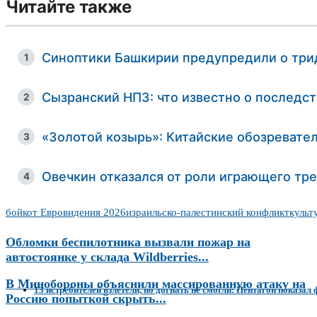
Читайте также
Синоптики Башкирии предупредили о три
1
Сызранский НПЗ: что известно о последст
2
«Золотой козырь»: Китайские обозревате
3
Овечкин отказался от роли играющего тре
4
бойкот Евровидения 2026
израильско-палестинский конфликт
культ
Обломки беспилотника вызвали пожар на
автостоянке у склада Wildberries...
В Минобороны объяснили массированную атаку на
13 истребителей взлетели, но догнать не смогли: Пентагон показал 
Россию попыткой скрыть...