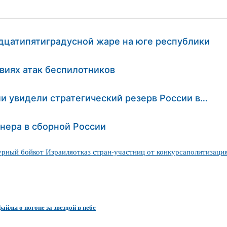
дцатипятиградусной жаре на юге республики
виях атак беспилотников
ли увидели стратегический резерв России в…
нера в сборной России
урный бойкот Израиля
отказ стран-участниц от конкурса
политизация
файлы о погоне за звездой в небе