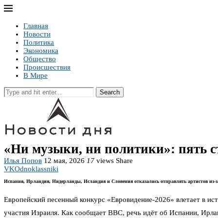
Главная
Новости
Политика
Экономика
Общество
Происшествия
В Мире
Search
«Ни музыки, ни политики»: пять с
Илья Попов
12 мая, 2026
17
views
Share
VK
Odnoklassniki
Испания, Ирландия, Нидерланды, Исландия и Словения отказались отправлять артистов из-з
Европейский песенный конкурс «Евровидение-2026» влетает в ис
участия Израиля. Как сообщает BBC, речь идёт об Испании, Ирла