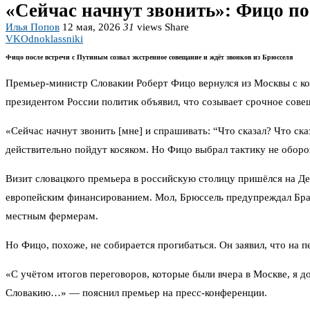
«Сейчас начнут звонить»: Фицо по
Илья Попов
12 мая, 2026
31
views
Share
VK
Odnoklassniki
Фицо после встречи с Путиным созвал экстренное совещание и ждёт звонков из Брюсселя
Премьер-министр Словакии Роберт Фицо вернулся из Москвы с кон
президентом России политик объявил, что созывает срочное сов
«Сейчас начнут звонить [мне] и спрашивать: “Что сказал? Что ск
действительно пойдут косяком. Но Фицо выбрал тактику не оборон
Визит словацкого премьера в российскую столицу пришёлся на Де
европейским финансированием. Мол, Брюссель предупреждал Брати
местным фермерам.
Но Фицо, похоже, не собирается прогибаться. Он заявил, что на 
«С учётом итогов переговоров, которые были вчера в Москве, я до
Словакию…» — пояснил премьер на пресс-конференции.