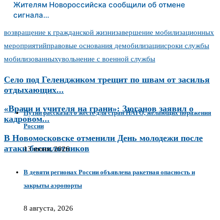
Жителям Новороссийска сообщили об отмене
сигнала…
возвращение к гражданской жизни
завершение мобилизационных
мероприятий
правовые основания демобилизации
сроки службы
мобилизованных
увольнение с военной службы
Село под Геленджиком трещит по швам от засилья
отдыхающих...
«Врачи и учителя на грани»: Зюганов заявил о
Путин рассказал о жесте для стран НАТО, желающих поражения
кадровом...
России
В Новомосковске отменили День молодежи после
атаки беспилотников
13 июня, 2026
В девяти регионах России объявлена ракетная опасность и
закрыты аэропорты
8 августа, 2026