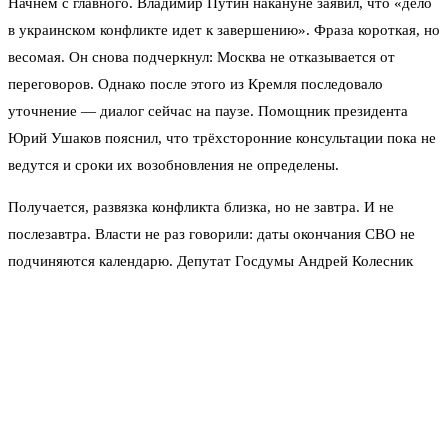
Начнём с главного. Владимир Путин накануне заявил, что «дело
в украинском конфликте идет к завершению». Фраза короткая, но
весомая. Он снова подчеркнул: Москва не отказывается от
переговоров. Однако после этого из Кремля последовало
уточнение — диалог сейчас на паузе. Помощник президента
Юрий Ушаков пояснил, что трёхсторонние консультации пока не
ведутся и сроки их возобновления не определены.
Получается, развязка конфликта близка, но не завтра. И не
послезавтра. Власти не раз говорили: даты окончания СВО не
подчиняются календарю. Депутат Госдумы Андрей Колесник
вновь повторил эту мысль — сроки завершения операции нельзя
прогнозировать, как погоду. Это звучит жёстко, но логично:
операция идёт ровно столько, сколько нужно для выполнения
поставленных задач.
Интересно, что в последние месяцы всё чаще звучат
неофициальные прогнозы. Эксперты называют промежуток