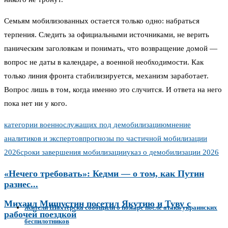
Семьям мобилизованных остается только одно: набраться
терпения. Следить за официальными источниками, не верить
паническим заголовкам и понимать, что возвращение домой —
вопрос не даты в календаре, а военной необходимости. Как
только линия фронта стабилизируется, механизм заработает.
Вопрос лишь в том, когда именно это случится. И ответа на него
пока нет ни у кого.
категории военнослужащих под демобилизацию
мнение
аналитиков и экспертов
прогнозы по частичной мобилизации
2026
сроки завершения мобилизации
указ о демобилизации 2026
«Нечего требовать»: Кедми — о том, как Путин
разнес...
Михаил Мишустин посетил Якутию и Туву с
Жители Шахтёрска сообщили о пожаре после атаки украинских
рабочей поездкой
беспилотников