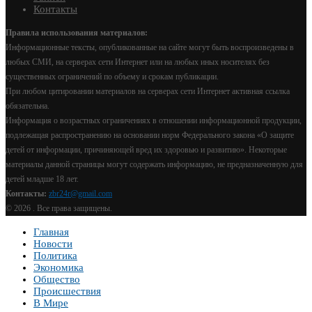
Контакты
Правила использования материалов:
Информационные тексты, опубликованные на сайте могут быть воспроизведены в
любых СМИ, на серверах сети Интернет или на любых иных носителях без
существенных ограничений по объему и срокам публикации.
При любом цитировании материалов на серверах сети Интернет активная ссылка
обязательна.
Информация о возрастных ограничениях в отношении информационной продукции,
подлежащая распространению на основании норм Федерального закона «О защите
детей от информации, причиняющей вред их здоровью и развитию». Некоторые
материалы данной страницы могут содержать информацию, не предназначенную для
детей младше 18 лет.
Контакты:
zbr24r@gmail.com
©
2026 . Все права защищены.
Главная
Новости
Политика
Экономика
Общество
Происшествия
В Мире