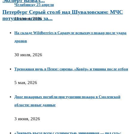
Эксперт назвал...
Челябинску 25 апреля
Петербург Серый столб над Шуваловским: МЧС
потушило огонь за...
11 июня, 2026
На складе Wildberries в Сарапуле вспыхнул пожар после удара
дронов
30 июля, 2026
Тревожная ночь в Пензе: сирены, «Ковёр» и тишина после отбоя
5 мая, 2026
Двое пожарных погибли при тушении пожара в Смоленской
области: новые данные
3 июня, 2026
«Закрыть въезд всем с судимостью, чиновников — под суд»: