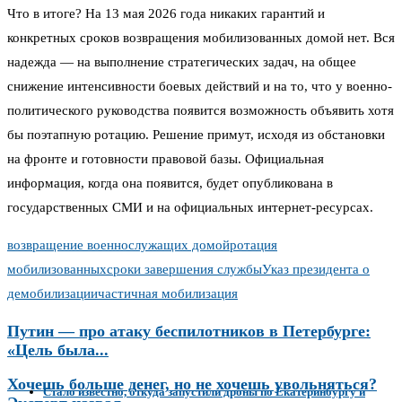
Что в итоге? На 13 мая 2026 года никаких гарантий и
конкретных сроков возвращения мобилизованных домой нет. Вся
надежда — на выполнение стратегических задач, на общее
снижение интенсивности боевых действий и на то, что у военно-
политического руководства появится возможность объявить хотя
бы поэтапную ротацию. Решение примут, исходя из обстановки
на фронте и готовности правовой базы. Официальная
информация, когда она появится, будет опубликована в
государственных СМИ и на официальных интернет-ресурсах.
возвращение военнослужащих домой
ротация
мобилизованных
сроки завершения службы
Указ президента о
демобилизации
частичная мобилизация
Путин — про атаку беспилотников в Петербурге:
«Цель была...
Хочешь больше денег, но не хочешь увольняться?
Стало известно, откуда запустили дроны по Екатеринбургу и