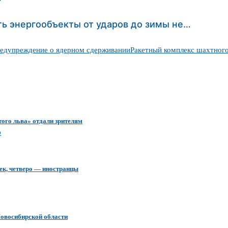
ть энергообъекты от ударов до зимы не…
едупреждение о ядерном сдерживании
Ракетный комплекс шахтного
того льва» отдали зрителям
ю
ек, четверо — иностранцы
Новосибирской области