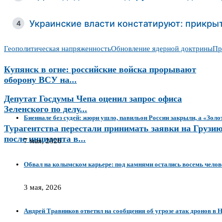
Украинские власти констатируют: прикры
4
Геополитическая напряженность
Обновление ядерной доктрины
Пр
Купянск в огне: российские войска прорывают
оборону ВСУ на...
Депутат Госдумы Чепа оценил запрос офиса
Зеленского по делу...
Биеннале без судей: жюри ушло, павильон России закрыли, а «Золо
Турагентства перестали принимать заявки на Грузи
после инцидента в...
7 мая, 2026
Обвал на колымском карьере: под камнями остались восемь челов
3 мая, 2026
Андрей Травников ответил на сообщения об угрозе атак дронов в 