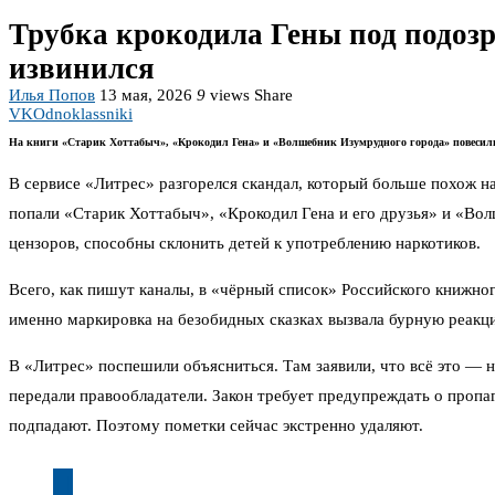
Трубка крокодила Гены под подозр
извинился
Илья Попов
13 мая, 2026
9
views
Share
VK
Odnoklassniki
На книги «Старик Хоттабыч», «Крокодил Гена» и «Волшебник Изумрудного города» повесил
В сервисе «Литрес» разгорелся скандал, который больше похож н
попали «Старик Хоттабыч», «Крокодил Гена и его друзья» и «Во
цензоров, способны склонить детей к употреблению наркотиков.
Всего, как пишут каналы, в «чёрный список» Российского книжно
именно маркировка на безобидных сказках вызвала бурную реакц
В «Литрес» поспешили объясниться. Там заявили, что всё это — 
передали правообладатели. Закон требует предупреждать о пропаг
подпадают. Поэтому пометки сейчас экстренно удаляют.