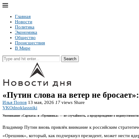
Главная
Новости
Политика
Экономика
Общество
Происшествия
В Мире
Search
«Путин слова на ветер не бросает
Илья Попов
13 мая, 2026
17
views
Share
VK
Odnoklassniki
Упоминание «Сармата» и «Орешника» — не случайность, а предупреждение о недопустимости
Владимир Путин вновь привлёк внимание к российским стратегич
«Орешник», который, как подчеркнул президент, может нести ядер