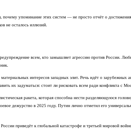
 почему упоминание этих систем — не просто отчёт о достижения
ов не осталось иллюзий.
 предупреждение всем, кто замышляет агрессию против России. Л
ник.
 и материальных интересов западных элит. Речь идёт о зарубежных 
авить их задуматься: стоит ли рисковать всем ради конфликта с М
истическая ракета, которая способна нести разделяющуюся голов
евое дежурство в 2025 году. Путин лично отметил его универсаль
 России приведёт к глобальной катастрофе и третьей мировой войн