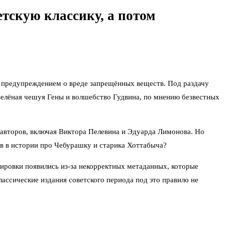
тскую классику, а потом
 с предупреждением о вреде запрещённых веществ. Под раздачу
зелёная чешуя Гены и волшебство Гудвина, по мнению безвестных
 авторов, включая Виктора Пелевина и Эдуарда Лимонова. Но
в в истории про Чебурашку и старика Хоттабыча?
кировки появились из-за некорректных метаданных, которые
лассические издания советского периода под это правило не