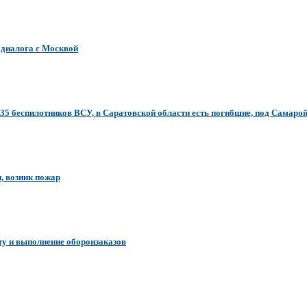
т диалога с Москвой
5 беспилотников ВСУ, в Саратовской области есть погибшие, под Самарой 
, возник пожар
ту и выполнение оборонзаказов