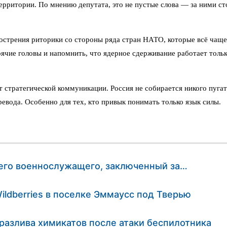
территории. По мнению депутата, это не пустые слова — за ними с
острения риторики со стороны ряда стран НАТО, которые всё чаще
е головы и напомнить, что ядерное сдерживание работает только т
т стратегической коммуникации. Россия не собирается никого пугат
вода. Особенно для тех, кто привык понимать только язык силы.
шего военнослужащего, заключенный за…
ldberries в поселке Эммаусс под Тверью
азлива химикатов после атаки беспилотника