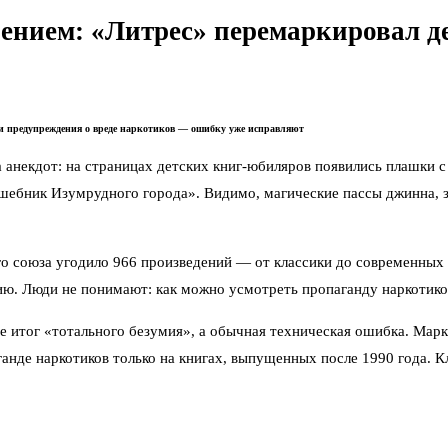
ением: «Литрес» перемаркировал де
и предупреждения о вреде наркотиков — ошибку уже исправляют
а анекдот: на страницах детских книг-юбиляров появились плашки
лшебник Изумрудного города». Видимо, магические пассы джинна, 
го союза угодило 966 произведений — от классики до современных
ию. Люди не понимают: как можно усмотреть пропаганду наркотико
не итог «тотального безумия», а обычная техническая ошибка. Мар
анде наркотиков только на книгах, выпущенных после 1990 года. К