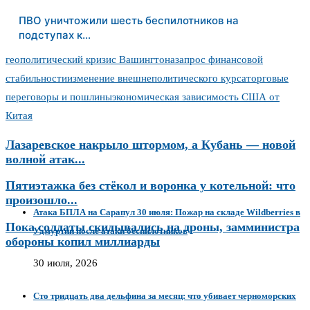
ПВО уничтожили шесть беспилотников на
подступах к…
геополитический кризис Вашингтона
запрос финансовой
стабильности
изменение внешнеполитического курса
торговые
переговоры и пошлины
экономическая зависимость США от
Китая
Лазаревское накрыло штормом, а Кубань — новой
волной атак...
Пятиэтажка без стёкол и воронка у котельной: что
произошло...
Атака БПЛА на Сарапул 30 июля: Пожар на складе Wildberries в
Пока солдаты скидывались на дроны, замминистра
Удмуртии после атаки беспилотников
обороны копил миллиарды
30 июля, 2026
Сто тридцать два дельфина за месяц: что убивает черноморских