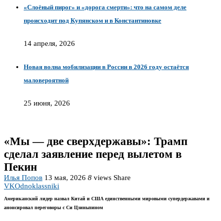
«Слоёный пирог» и «дорога смерти»: что на самом деле
происходит под Купянском и в Константиновке
14 апреля, 2026
Новая волна мобилизации в России в 2026 году остаётся
маловероятной
25 июня, 2026
«Мы — две сверхдержавы»: Трамп
сделал заявление перед вылетом в
Пекин
Илья Попов
13 мая, 2026
8
views
Share
VK
Odnoklassniki
Американский лидер назвал Китай и США единственными мировыми супердержавами и
анонсировал переговоры с Си Цзиньпином