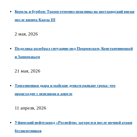
Король и бурбон: Трамп отменил пошлины на шотландский виски
после визита Карла III
2 мая, 2026
Подоляка разобрал ситуацию под Покровском, Константиновкой
и Запорожьем
21 мая, 2026
Триллионная дыра и майские деньги раньше срока: что
происходит с пенсиями в апреле
11 апреля, 2026
Уфимский нефтезавод «Роснефти» загорелся после ночной атаки
беспилотников