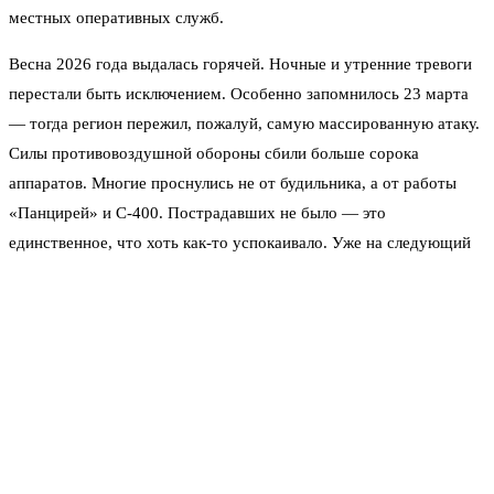
местных оперативных служб.
Весна 2026 года выдалась горячей. Ночные и утренние тревоги
перестали быть исключением. Особенно запомнилось 23 марта
— тогда регион пережил, пожалуй, самую массированную атаку.
Силы противовоздушной обороны сбили больше сорока
аппаратов. Многие проснулись не от будильника, а от работы
«Панцирей» и С-400. Пострадавших не было — это
единственное, что хоть как-то успокаивало. Уже на следующий
день налёт повторился: ещё более 70 дронов были уничтожены
над областью. Цифры, от которых захватывает дух.
«Самое сложное — это не сам полёт. Это
предсказать, куда он полетит и чем закончится.
Система учится. Но и противник не дремлет», —