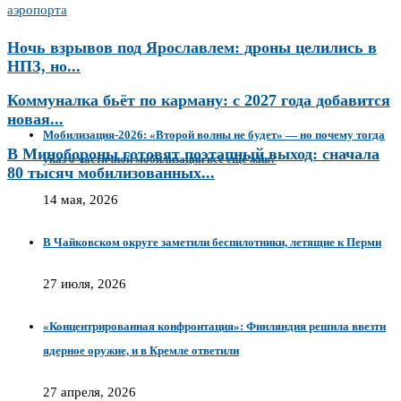
аэропорта
Ночь взрывов под Ярославлем: дроны целились в
НПЗ, но...
Коммуналка бьёт по карману: с 2027 года добавится
новая...
Мобилизация-2026: «Второй волны не будет» — но почему тогда
В Минобороны готовят поэтапный выход: сначала
указ о частичной мобилизации всё ещё жив?
80 тысяч мобилизованных...
14 мая, 2026
В Чайковском округе заметили беспилотники, летящие к Перми
27 июля, 2026
«Концентрированная конфронтация»: Финляндия решила ввезти
ядерное оружие, и в Кремле ответили
27 апреля, 2026