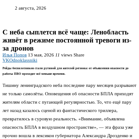
2 августа, 2026
С неба сыплется всё чаще: Ленобласть
живёт в режиме постоянной тревоги из-
за дронов
Илья Попов
13 мая, 2026
11
views
Share
VK
Odnoklassniki
Рейды беспилотников стали рутиной для жителей региона: от объявления опасности до
работы ПВО проходит всё меньше времени.
Тишину ленинградского неба последние пару месяцев разрывают
не только самолёты. Оповещения об опасности БПЛА приходят
жителям области с пугающей регулярностью. То, что ещё пару
лет назад казалось сценой из фантастического триллера,
превратилось в суровую реальность. «Внимание, объявлена
опасность БПЛА в воздушном пространстве», — эта фраза уже
прочно вошла в лексикон губернатора Александра Дрозденко и