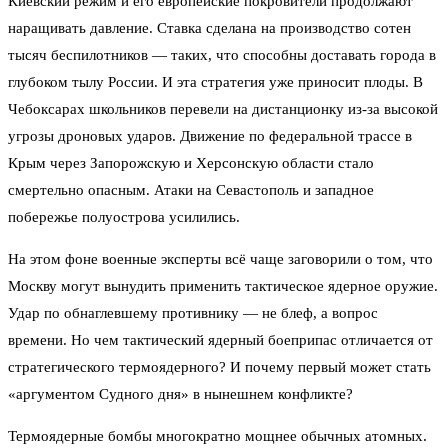
Киевский режим и его европейские покровители продолжают
наращивать давление. Ставка сделана на производство сотен
тысяч беспилотников — таких, что способны доставать города в
глубоком тылу России. И эта стратегия уже приносит плоды. В
Чебоксарах школьников перевели на дистанционку из-за высокой
угрозы дроновых ударов. Движение по федеральной трассе в
Крым через Запорожскую и Херсонскую области стало
смертельно опасным. Атаки на Севастополь и западное
побережье полуострова усилились.
На этом фоне военные эксперты всё чаще заговорили о том, что
Москву могут вынудить применить тактическое ядерное оружие.
Удар по обнаглевшему противнику — не блеф, а вопрос
времени. Но чем тактический ядерный боеприпас отличается от
стратегического термоядерного? И почему первый может стать
«аргументом Судного дня» в нынешнем конфликте?
Термоядерные бомбы многократно мощнее обычных атомных.