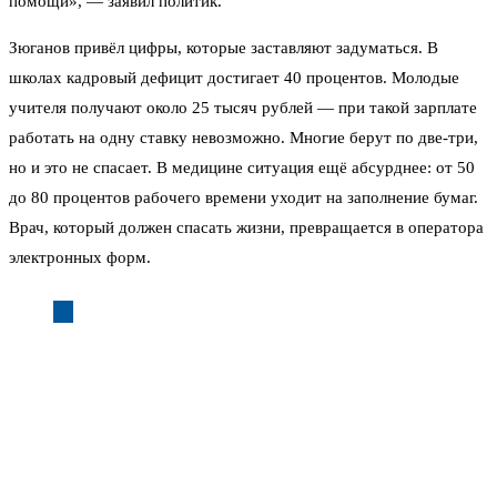
помощи», — заявил политик.
Зюганов привёл цифры, которые заставляют задуматься. В
школах кадровый дефицит достигает 40 процентов. Молодые
учителя получают около 25 тысяч рублей — при такой зарплате
работать на одну ставку невозможно. Многие берут по две-три,
но и это не спасает. В медицине ситуация ещё абсурднее: от 50
до 80 процентов рабочего времени уходит на заполнение бумаг.
Врач, который должен спасать жизни, превращается в оператора
электронных форм.
«Врач должен лечить, а учитель — учить!» —
подчеркнул Зюганов.
Он назвал происходящее «изнурительной гонкой на выживание»,
которую навязала капиталистическая система. По его мнению,