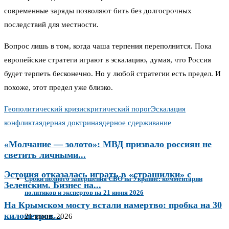
современные заряды позволяют бить без долгосрочных
последствий для местности.
Вопрос лишь в том, когда чаша терпения переполнится. Пока
европейские стратеги играют в эскалацию, думая, что Россия
будет терпеть бесконечно. Но у любой стратегии есть предел. И
похоже, этот предел уже близко.
Геополитический кризис
критический порог
Эскалация
конфликта
ядерная доктрина
ядерное сдерживание
«Молчание — золото»: МВД призвало россиян не
светить личными...
Эстония отказалась играть в «страшилки» с
Сроки полного завершения СВО на Украине: комментарии
Зеленским. Бизнес на...
политиков и экспертов на 21 июня 2026
На Крымском мосту встали намертво: пробка на 30
километров...
21 июня, 2026