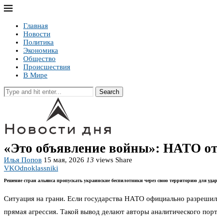
Главная
Новости
Политика
Экономика
Общество
Происшествия
В Мире
Search
«Это объявление войны»: НАТО о
Илья Попов
15 мая, 2026
13
views
Share
VK
Odnoklassniki
Решение стран альянса пропускать украинские беспилотники через свою территорию для уда
Ситуация на грани. Если государства НАТО официально разрешили
прямая агрессия. Такой вывод делают авторы аналитического порт