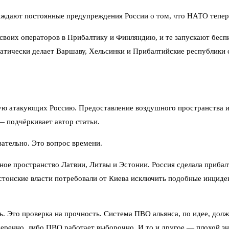
рждают постоянные предупреждения России о том, что НАТО теперь
своих операторов в Прибалтику и Финляндию, и те запускают беспи
атически делает Варшаву, Хельсинки и Прибалтийские республики 
ю атакующих Россию. Предоставление воздушного пространства и 
 подчёркивает автор статьи.
зательно. Это вопрос времени.
шное пространство Латвии, Литвы и Эстонии. Россия сделала приб
 эстонские власти потребовали от Киева исключить подобные инцид
ь. Это проверка на прочность. Система ПВО альянса, по идее, дол
меренно, либо ПВО работает выборочно. И то и другое — плохой зн