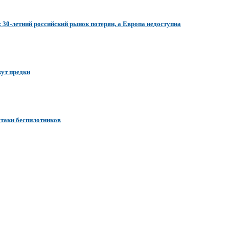
30-летний российский рынок потерян, а Европа недоступна
жут предки
атаки беспилотников