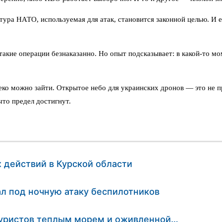
ура НАТО, используемая для атак, становится законной целью. И е
акие операции безнаказанно. Но опыт подсказывает: в какой-то мо
леко можно зайти. Открытое небо для украинских дронов — это не п
что предел достигнут.
 действий в Курской области
л под ночную атаку беспилотников
 туристов теплым морем и оживленной…