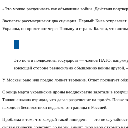
«Это можно расценивать как объявление войны. Действия подтве
Эксперты рассматривают два сценария. Первый: Киев отправляет 
Украины, но пролетают через Польшу и страны Балтии, что автом
Это почти полдюжины государств — членов НАТО, напряму
воюющей стороне равносильно объявлению войны другой, —
У Москвы рано или поздно лопнет терпение. Ответ последует обя
С конца марта украинские дроны неоднократно залетали в возду
Таллин сначала отрицал, что давал разрешение на пролёт. Позже
находили беспилотники недалеко от границы с Россией.
Проблема в том, что каждый такой инцидент — это не случайност
систематически долетают до целей, значит либо небо открыто на