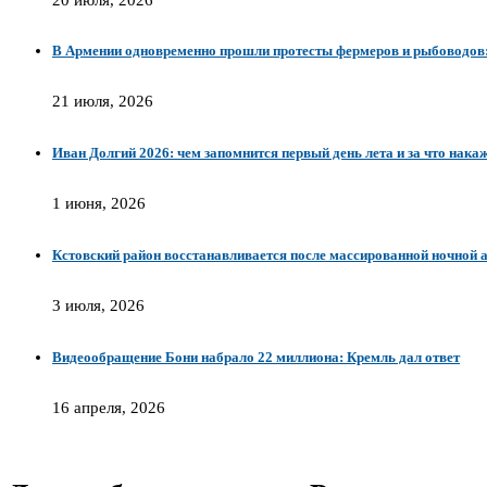
В Армении одновременно прошли протесты фермеров и рыбоводов: 
21 июля, 2026
Иван Долгий 2026: чем запомнится первый день лета и за что нака
1 июня, 2026
Кстовский район восстанавливается после массированной ночной 
3 июля, 2026
Видеообращение Бони набрало 22 миллиона: Кремль дал ответ
16 апреля, 2026