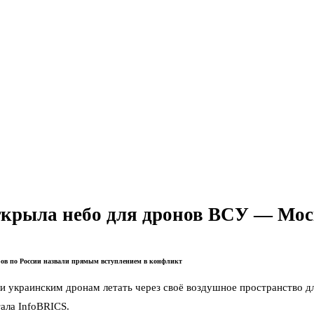
ткрыла небо для дронов ВСУ — Мос
ров по России назвали прямым вступлением в конфликт
 украинским дронам летать через своё воздушное пространство для
ала InfoBRICS.