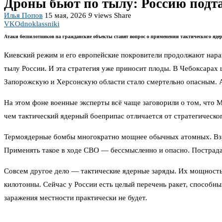
Дроны бьют по тылу: Россию подт
Илья Попов
15 мая, 2026
9
views
Share
VK
Odnoklassniki
Атаки беспилотников на гражданские объекты ставят вопрос о применении тактического яде
Киевский режим и его европейские покровители продолжают наращ
тылу России. И эта стратегия уже приносит плоды. В Чебоксарах
Запорожскую и Херсонскую области стало смертельно опасным. А
На этом фоне военные эксперты всё чаще заговорили о том, что 
чем тактический ядерный боеприпас отличается от стратегическ
Термоядерные бомбы многократно мощнее обычных атомных. Взрыв
Применять такое в ходе СВО — бессмысленно и опасно. Пострада
Совсем другое дело — тактические ядерные заряды. Их мощность
килотонны. Сейчас у России есть целый перечень ракет, способны
заражения местности практически не будет.