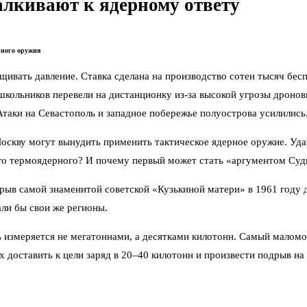
алкивают к ядерному ответу
рного оружия
ивать давление. Ставка сделана на производство сотен тысяч бесп
 школьников перевели на дистанционку из-за высокой угрозы дроно
таки на Севастополь и западное побережье полуострова усилились
Москву могут вынудить применить тактическое ядерное оружие. Уд
ого термоядерного? И почему первый может стать «аргументом Су
 самой знаменитой советской «Кузькиной матери» в 1961 году дос
ли бы свои же регионы.
 измеряется не мегатоннами, а десятками килотонн. Самый маломо
х доставить к цели заряд в 20–40 килотонн и произвести подрыв н