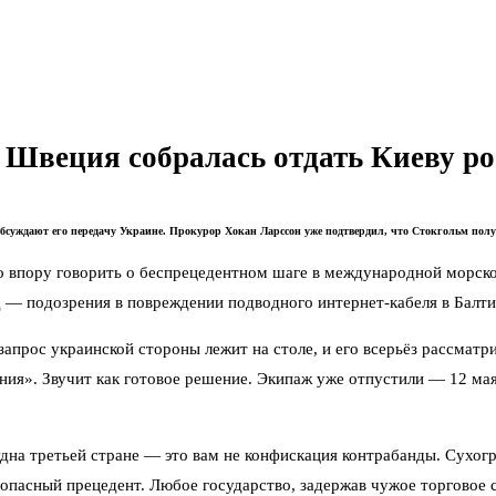
 Швеция собралась отдать Киеву ро
з обсуждают его передачу Украине. Прокурор Хокан Ларссон уже подтвердил, что Стокгольм по
о впору говорить о беспрецедентном шаге в международной морско
 — подозрения в повреждении подводного интернет-кабеля в Балтийс
апрос украинской стороны лежит на столе, и его всерьёз рассматр
ния». Звучит как готовое решение. Экипаж уже отпустили — 12 мая
на третьей стране — это вам не конфискация контрабанды. Сухогр
т опасный прецедент. Любое государство, задержав чужое торговое