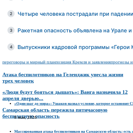
Четыре человека пострадали при падени
2
Ракетная опасность объявлена на Урале и
3
Выпускники кадровой программы «Герои 
4
переговоры и мирный план
позиция Кремля и заявления
прогнозы и
Атака беспилотников на Геленджик унесла жизни
трех человек
«Люди будут бояться дышать»: Ванга назначила 12
апреля дверью...
«Один шаг до мира»: Ушаков назвал условие, которое остановит 
Самарская область пережила пятичасовую
беспилотную опасность
8 мая, 2026
Массированная атака беспилотников на Самарскую область: есть