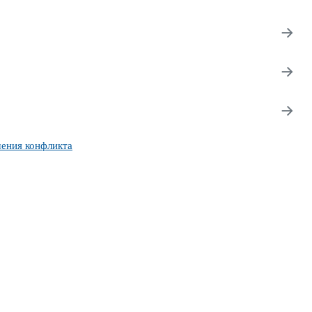
→
→
→
шения конфликта