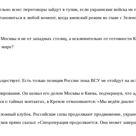
о ясно: переговоры зайдут в тупик, если украинские войска не по
ановиться в любой момент, когда киевский режим во главе с Зелен
 Москвы и не от западных столиц, а исключительно от готовности К
» мире?
ествует. Есть только позиция России: пока ВСУ не отойдут на ис
лирования. Он назвал его делом Москвы и Киева, подчеркнув, что 
хи о тайных контактах, в Кремле отмахиваются: «Мы ведём диалог то
 сложный клубок. Российские силы продолжают продвижение, украин
есков прямо сказал: «Спецоперация продолжается. Она может завер