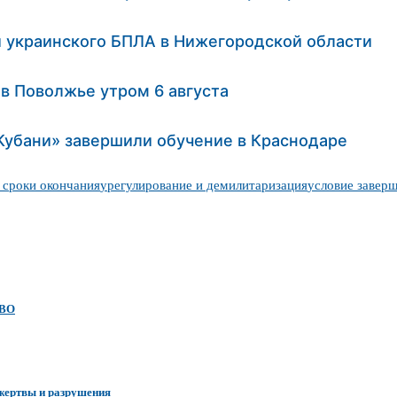
и украинского БПЛА в Нижегородской области
 в Поволжье утром 6 августа
Кубани» завершили обучение в Краснодаре
 сроки окончания
урегулирование и демилитаризация
условие завер
СВО
 жертвы и разрушения