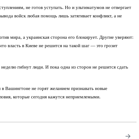
ступлениям, не готов уступать. Но и ультиматумов не отвергает
вывода войск любая помощь лишь затягивает конфликт, а не
тив мира, а украинская сторона его блокирует. Другие уверяют:
что власть в Киеве не решится на такой шаг — это грозит
 неделю гибнут люди. И пока одна из сторон не решится сдать
и в Вашингтоне не горят желанием признавать новые
условия, которые сегодня кажутся неприемлемыми.
→