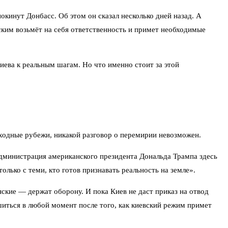
кинут Донбасс. Об этом он сказал несколько дней назад. А
ским возьмёт на себя ответственность и примет необходимые
иева к реальным шагам. Но что именно стоит за этой
ходные рубежи, никакой разговор о перемирии невозможен.
администрация американского президента Дональда Трампа здесь
лько с теми, кто готов признавать реальность на земле».
ские — держат оборону. И пока Киев не даст приказ на отвод
шиться в любой момент после того, как киевский режим примет