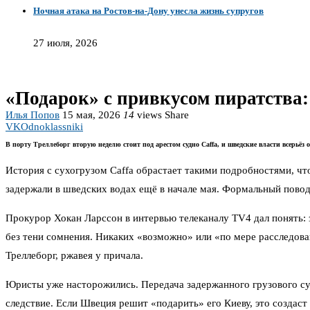
Ночная атака на Ростов-на-Дону унесла жизнь супругов
27 июля, 2026
«Подарок» с привкусом пиратства:
Илья Попов
15 мая, 2026
14
views
Share
VK
Odnoklassniki
В порту Треллеборг вторую неделю стоит под арестом судно Caffa, и шведские власти всерьё
История с сухогрузом Caffa обрастает такими подробностями, чт
задержали в шведских водах ещё в начале мая. Формальный повод
Прокурор Хокан Ларссон в интервью телеканалу TV4 дал понять: з
без тени сомнения. Никаких «возможно» или «по мере расследова
Треллеборг, ржавея у причала.
Юристы уже насторожились. Передача задержанного грузового суд
следствие. Если Швеция решит «подарить» его Киеву, это создас