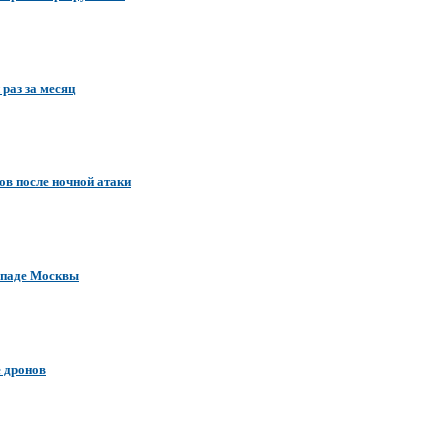
раз за месяц
ов после ночной атаки
западе Москвы
е дронов