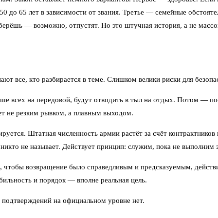
50 до 65 лет в зависимости от звания. Третье — семейные обстоят
ерёшь — возможно, отпустят. Но это штучная история, а не массо
ют все, кто разбирается в теме. Слишком велики риски для безопас
льше всех на передовой, будут отводить в тыл на отдых. Потом — 
т не резким рывком, а плавным выходом.
руется. Штатная численность армии растёт за счёт контрактников 
никто не называет. Действует принцип: служим, пока не выполним 
, чтобы возвращение было справедливым и предсказуемым, действи
бильность и порядок — вполне реальная цель.
х подтверждений на официальном уровне нет.