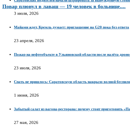
Саратовских водителей начали штрафовать за вынужденную стоян
Повар плюнул в лаваш — 19 человек в больнице....
3 июля, 2026
Майами ждет, Кремль думает: приглашение на G20 пока без ответа
23 апреля, 2026
Пожар на нефтеобъекте в Ульяновской области после налёта дроно
23 июля, 2026
Спать не пришлось: Саратовскую область накрыло волной беспил
1 июня, 2026
Забытый салат из вагона-ресторана: почему стоит приготовить «П
27 мая, 2026