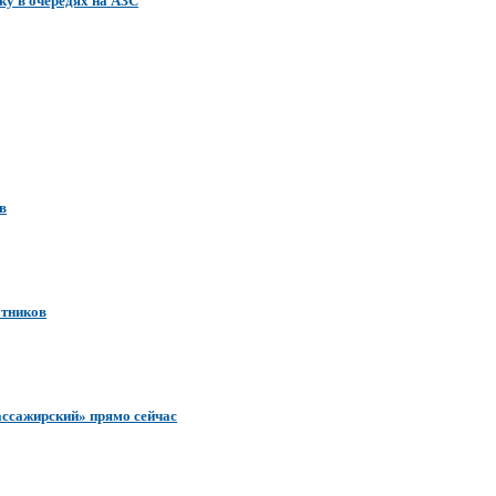
ку в очередях на АЗС
в
отников
ассажирский» прямо сейчас