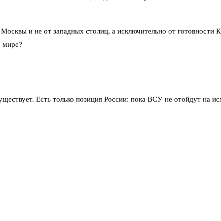
 Москвы и не от западных столиц, а исключительно от готовности К
» мире?
ествует. Есть только позиция России: пока ВСУ не отойдут на ис
лирования. Он назвал его делом Москвы и Киева, подчеркнув, что 
хи о тайных контактах, в Кремле отмахиваются: «Мы ведём диалог то
 сложный клубок. Российские силы продолжают продвижение, украин
есков прямо сказал: «Спецоперация продолжается. Она может завер
итете и территориальной целостности». Зеленский, судя по его вы
чнёт поступать в прежних объёмах. Однако в Кремле считают: без 