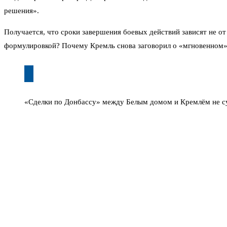
решения».
Получается, что сроки завершения боевых действий зависят не от
формулировкой? Почему Кремль снова заговорил о «мгновенном
«Сделки по Донбассу» между Белым домом и Кремлём не сущ
Владимир Путин в День Победы, 9 мая, тоже затронул тему урегу
не главный игрок. И хотя на Западе периодически вбрасывают слу
Что это за реальность? Сейчас линия фронта представляет собой
войск из Донбасса, ни о каком прекращении огня речи не идёт. П
необходимое решение».
На Украине на это отвечают стандартными заявлениями о «суверен
— просто тянет время. Возможно, ждёт, пока западная помощь на