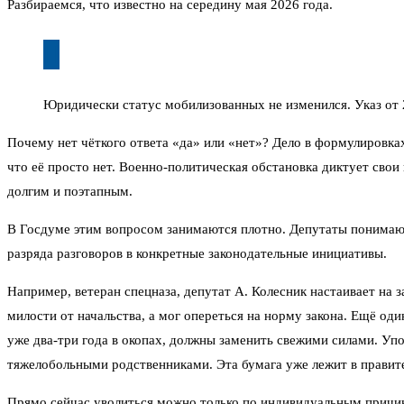
Разбираемся, что известно на середину мая 2026 года.
Юридически статус мобилизованных не изменился. Указ от 
Почему нет чёткого ответа «да» или «нет»? Дело в формулировках
что её просто нет. Военно-политическая обстановка диктует свои 
долгим и поэтапным.
В Госдуме этим вопросом занимаются плотно. Депутаты понимаю
разряда разговоров в конкретные законодательные инициативы.
Например, ветеран спецназа, депутат А. Колесник настаивает на 
милости от начальства, а мог опереться на норму закона. Ещё оди
уже два-три года в окопах, должны заменить свежими силами. Упо
тяжелобольными родственниками. Эта бумага уже лежит в правите
Прямо сейчас уволиться можно только по индивидуальным причина