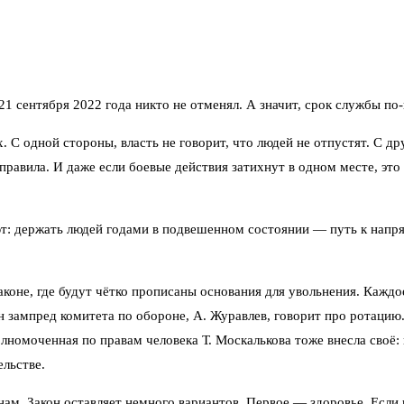
21 сентября 2022 года никто не отменял. А значит, срок службы п
. С одной стороны, власть не говорит, что людей не отпустят. С д
правила. И даже если боевые действия затихнут в одном месте, это
т: держать людей годами в подвешенном состоянии — путь к напр
законе, где будут чётко прописаны основания для увольнения. Кажд
н зампред комитета по обороне, А. Журавлев, говорит про ротацию.
лномоченная по правам человека Т. Москалькова тоже внесла своё: 
льстве.
м. Закон оставляет немного вариантов. Первое — здоровье. Если 