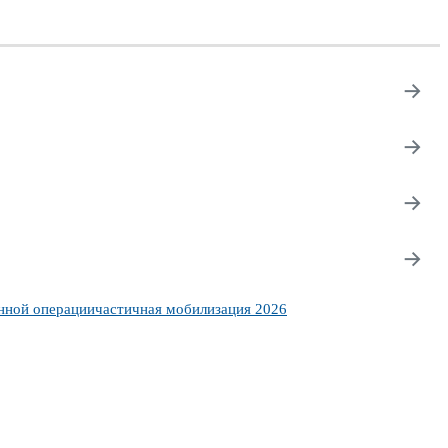
→
→
→
→
нной операции
частичная мобилизация 2026