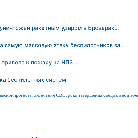
 уничтожен ракетным ударом в Броварах…
ла самую массовую атаку беспилотников за…
ь привела к пожару на НПЗ…
ска беспилотных систем
 весной
прогнозы окончания СВО
сроки завершения специальной вое