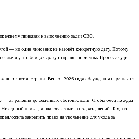
о-прежнему привязан к выполнению задач СВО.
ругой — ни один чиновник не назовёт конкретную дату. Потому
 не значит, что бойцов сразу отправят по домам. Процесс будет
яжению внутри страны. Весной 2026 года обсуждения перешли из
ое — от ранений до семейных обстоятельств. Чтобы боец не ждал
 Не единый приказ, а плановая замена подразделений. Тех, кто
предложила закрепить право на увольнение для ухода за
военно-врачебная комиссия признала негодным, ставят категорию