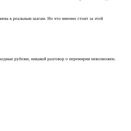
иева к реальным шагам. Но что именно стоит за этой
ходные рубежи, никакой разговор о перемирии невозможен.
администрация американского президента Дональда Трампа здесь
лько с теми, кто готов признавать реальность на земле».
ские — держат оборону. И пока Киев не даст приказ на отвод
шиться в любой момент после того, как киевский режим примет
ступлениям, не готов уступать. Но и ультиматумов не отвергает
вывода войск любая помощь лишь затягивает конфликт, а не