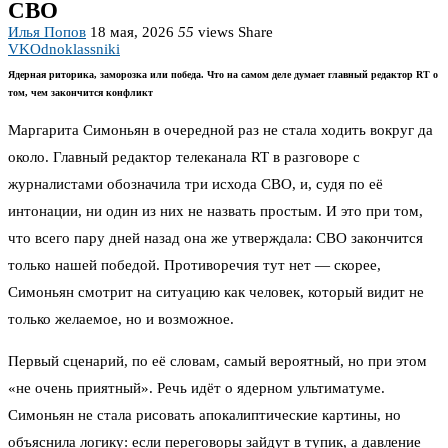
СВО
Илья Попов
18 мая, 2026
55
views
Share
VK
Odnoklassniki
Ядерная риторика, заморозка или победа. Что на самом деле думает главный редактор RT о
том, чем закончится конфликт
Маргарита Симоньян в очередной раз не стала ходить вокруг да
около. Главный редактор телеканала RT в разговоре с
журналистами обозначила три исхода СВО, и, судя по её
интонации, ни один из них не назвать простым. И это при том,
что всего пару дней назад она же утверждала: СВО закончится
только нашей победой. Противоречия тут нет — скорее,
Симоньян смотрит на ситуацию как человек, который видит не
только желаемое, но и возможное.
Первый сценарий, по её словам, самый вероятный, но при этом
«не очень приятный». Речь идёт о ядерном ультиматуме.
Симоньян не стала рисовать апокалиптические картины, но
объяснила логику: если переговоры зайдут в тупик, а давление