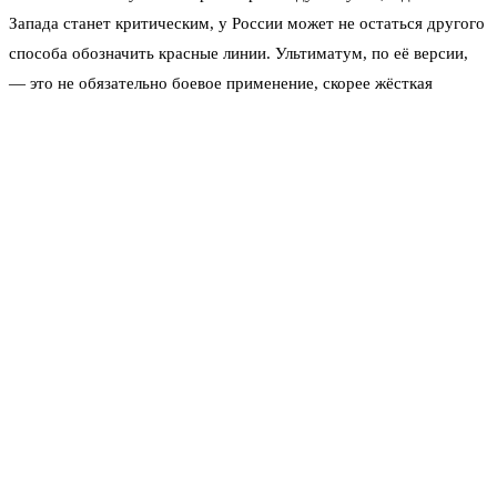
Запада станет критическим, у России может не остаться другого
способа обозначить красные линии. Ультиматум, по её версии,
— это не обязательно боевое применение, скорее жёсткая
демонстрация готовности. Вопрос, кто первым моргнёт в этой
партии.
«Это не про желание воевать ядерным оружием, это
про то, что нас заставляют выбирать между плохим
и катастрофическим», — сказала Симоньян в одной
из недавних бесед.
Второй вариант — заморозка конфликта по корейскому
сценарию. Линия фронта фиксируется, активные боевые
действия прекращаются, но никакого мирного договора не
подписывается. То есть, по сути, ни мира, ни войны. Симоньян