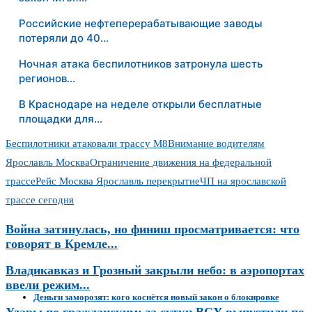
Российские нефтеперерабатывающие заводы
потеряли до 40…
Ночная атака беспилотников затронула шесть
регионов…
В Краснодаре на неделе открыли бесплатные
площадки для…
Беспилотники атаковали трассу М8
Внимание водителям
Ярославль Москва
Ограничение движения на федеральной
трассе
Рейс Москва Ярославль перекрытие
ЧП на ярославской
трассе сегодня
Война затянулась, но финиш просматривается: что
говорят в Кремле...
Владикавказ и Грозный закрыли небо: в аэропортах
ввели режим...
Деньги заморозят: кого коснётся новый закон о блокировке
Удары по гражданским: за сутки ВСУ выпустили по