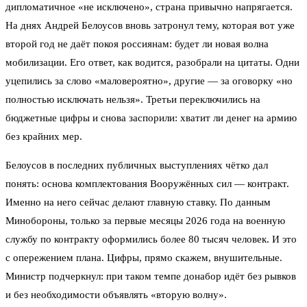
дипломатичное «не исключено», страна привычно напрягается.
На днях Андрей Белоусов вновь затронул тему, которая вот уже
второй год не даёт покоя россиянам: будет ли новая волна
мобилизации. Его ответ, как водится, разобрали на цитаты. Одни
уцепились за слово «маловероятно», другие — за оговорку «но
полностью исключать нельзя». Третьи переключились на
бюджетные цифры и снова заспорили: хватит ли денег на армию
без крайних мер.
Белоусов в последних публичных выступлениях чётко дал
понять: основа комплектования Вооружённых сил — контракт.
Именно на него сейчас делают главную ставку. По данным
Минобороны, только за первые месяцы 2026 года на военную
службу по контракту оформились более 80 тысяч человек. И это
с опережением плана. Цифры, прямо скажем, внушительные.
Министр подчеркнул: при таком темпе донабор идёт без рывков
и без необходимости объявлять «вторую волну».