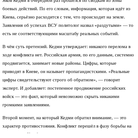
Яков Кедми в очередной раз прошёлся по сводкам из зоны
боевых действий. По его словам, информация, которая идёт из
Киева, серьёзно расходится с тем, что происходит на земле.
Заявления об успехах ВСУ политолог назвал «раздутыми» — то
есть не соответствующими масштабу реальных событий.
В чём суть претензий. Кедми утверждает: никакого перелома в
ходе конфликта нет. Российская армия, по его данным, системно
продвигается, занимает новые районы. Цифры, которые
приводят в Киеве, он называет пропагандистскими. «Реальные
цифры свидетельствуют строго об обратном», — говорит
эксперт. И добавляет: постепенное продвижение российских
войск — это факт, который невозможно скрыть никакими
громкими заявлениями.
Второй момент, на который Кедми обратил внимание, — это
характер противостояния. Конфликт перешёл в фазу борьбы на
истощение. Кто быстрее израсходует ресурсы, тот и проиграет.