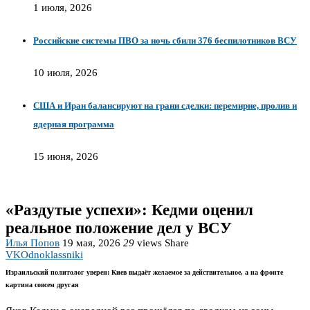
1 июля, 2026
Российские системы ПВО за ночь сбили 376 беспилотников ВСУ
10 июля, 2026
США и Иран балансируют на грани сделки: перемирие, пролив и
ядерная программа
15 июня, 2026
«Раздутые успехи»: Кедми оценил
реальное положение дел у ВСУ
Илья Попов
19 мая, 2026
29
views
Share
VK
Odnoklassniki
Израильский политолог уверен: Киев выдаёт желаемое за действительное, а на фронте
картина совсем другая