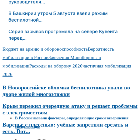
руководителя…
В Башкирии утром 5 августа ввели режим
беспилотной…
Серия взрывов прогремела на севере Кувейта
перед…
Бюджет на армию и обороноспособность
Вероятность
мобилизации в России
Заявления Минобороны о
мобилизации
Расходы на оборону 2026
частичная мобилизация
2026
В Новороссийске обломки беспилотника упали во
дворе жилой многоэтажки
Крым пережил очередную атаку и решает проблемы
с электричеством
В России назвали факторы, определяющие сроки завершения
Варенье с плесенью: учёные запретили срезать и
спецоперации
есть. Вот...