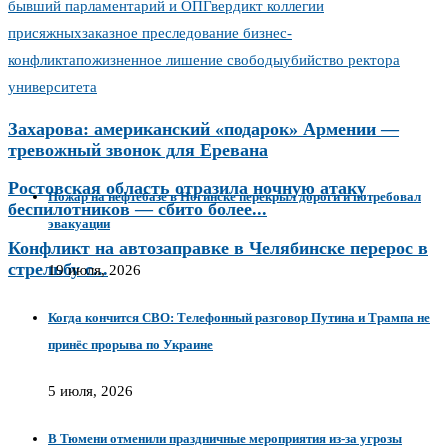
бывший парламентарий и ОПГ
вердикт коллегии
присяжных
заказное преследование бизнес-
конфликта
пожизненное лишение свободы
убийство ректора
университета
Захарова: американский «подарок» Армении —
тревожный звонок для Еревана
Ростовская область отразила ночную атаку
Пожар на нефтебазе в Ногинске перекрыл дороги и потребовал
беспилотников — сбито более...
эвакуации
Конфликт на автозаправке в Челябинске перерос в
стрельбу с...
19 июля, 2026
Когда кончится СВО: Телефонный разговор Путина и Трампа не
принёс прорыва по Украине
5 июля, 2026
В Тюмени отменили праздничные мероприятия из-за угрозы