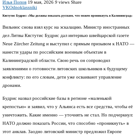
Илья Попов
19 мая, 2026
9
views
Share
VK
Odnoklassniki
Кястутис Будрис: «Мы должны показать русским, что можем проникнуть в Калининград»
Вильнюс снова взял курс на эскалацию. Министр иностранных
дел Литвы Кястутис Будрис дал интервью швейцарской газете
Neue Zürcher Zeitung и выступил с прямым призывом к НАТО —
нанести удары по российским военным объектам в
Калининградской области. Свою речь он сопроводил
заявлениями о готовности литовских школьников к будущему
конфликту: по его словам, дети уже осваивают управление
дронами.
Будрис назвал российские базы в регионе «маленькой
крепостью» и заявил, что у Альянса есть все средства, чтобы её
уничтожить. Какие именно — уточнять не стал. Но подчеркнул:
НАТО должно показать России, что способно «проникнуть» в
этот анклав. Заодно литовский министр предложил Европе