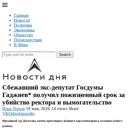
Главная
Новости
Политика
Экономика
Общество
Происшествия
В Мире
Search
Сбежавший экс-депутат Госдумы
Гаджиев* получил пожизненный срок за
убийство ректора и вымогательство
Илья Попов
19 мая, 2026
14
views
Share
VK
Odnoklassniki
Верховный суд Дагестана заочно приговорил бывшего парламентария к колонии особого
режима