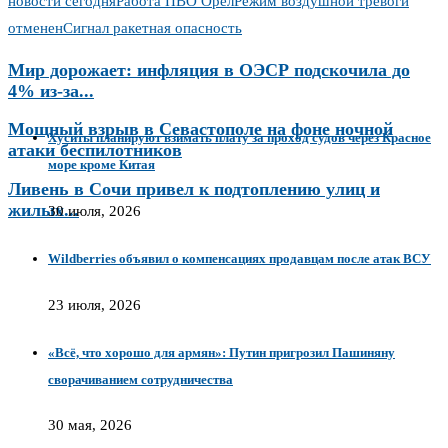
новости сегодня
Работа ПВО Орел
Режим воздушной тревоги
отменен
Сигнал ракетная опасность
Мир дорожает: инфляция в ОЭСР подскочила до
4% из‑за...
Мощный взрыв в Севастополе на фоне ночной
Хуситы планируют взимать плату за проход судов через Красное
атаки беспилотников
море кроме Китая
Ливень в Сочи привел к подтоплению улиц и
жилых...
30 июля, 2026
Wildberries объявил о компенсациях продавцам после атак ВСУ
23 июля, 2026
«Всё, что хорошо для армян»: Путин пригрозил Пашиняну
сворачиванием сотрудничества
30 мая, 2026