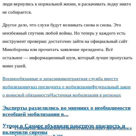
люди вернулись к нормальной жизни, и раскачивать лодку никто
не собирается.
Другое дело, что слухи будут возникать снова и снова. Это
неизбежный спутник любой войны. Но теперь у каждого есть
инструмент проверки: достаточно зайти на официальный сайт
Минобороны или прочитать заявление президента. Всё
остальное — информационный шум, который лучше пропускать
мимо ушей.
Военнообязанные и запасники
контрактная служба вместо
мобилизации
указ президента о мобилизации
Федеральный закон
о воинской обязанности
Частичная мобилизация в регионах
Эксперты разделились во мнениях о необходимости
всеобщей мобилизации в...
Утром в Самаре объявили ракетную опасность и
Губернатор Запорожской области отчитался перед президентом о
включили сирены