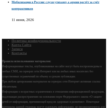
Мобилизация в России: слухи утихают, а армия растёт за счёт
контрактников
11 июня, 2026
Политика конфиденциальности
Карта Сайта
Записи
Контакты
Правила использования материалов:
Информационные тексты, опубликованные на сайте могут быть воспроизведены в
любых СМИ, на серверах сети Интернет или на любых иных носителях без
существенных ограничений по объему и срокам публикации.
При любом цитировании материалов на серверах сети Интернет активная ссылка
обязательна.
Информация о возрастных ограничениях в отношении информационной продукции,
подлежащая распространению на основании норм Федерального закона «О защите
детей от информации, причиняющей вред их здоровью и развитию». Некоторые
материалы данной страницы могут содержать информацию, не предназначенную для