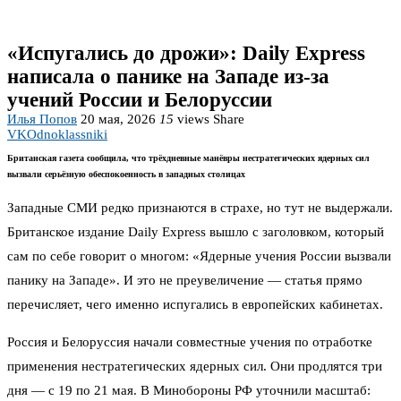
«Испугались до дрожи»: Daily Express
написала о панике на Западе из-за
учений России и Белоруссии
Илья Попов
20 мая, 2026
15
views
Share
VK
Odnoklassniki
Британская газета сообщила, что трёхдневные манёвры нестратегических ядерных сил
вызвали серьёзную обеспокоенность в западных столицах
Западные СМИ редко признаются в страхе, но тут не выдержали.
Британское издание Daily Express вышло с заголовком, который
сам по себе говорит о многом: «Ядерные учения России вызвали
панику на Западе». И это не преувеличение — статья прямо
перечисляет, чего именно испугались в европейских кабинетах.
Россия и Белоруссия начали совместные учения по отработке
применения нестратегических ядерных сил. Они продлятся три
дня — с 19 по 21 мая. В Минобороны РФ уточнили масштаб: