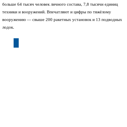
больше 64 тысяч человек личного состава, 7,8 тысячи единиц
техники и вооружений. Впечатляют и цифры по тяжёлому
вооружению — свыше 200 ракетных установок и 13 подводных
лодок.
«Российская армия начала трёхдневные ядерные
учения, что, несомненно, вызывает опасения», —
пишет Daily Express, хотя «несомненно» здесь явно
лишнее — опасения и так читаются между строк.
Главный нерв Запада — в том, что учения проходят на
территории Белоруссии. Это не просто отработка навыков. Это
демонстрация: ядерное оружие уже размещено у границ НАТО,
и Москва готова его применять в рамках совместных с Минском
планов. В Минобороны подчеркнули, что отрабатываются