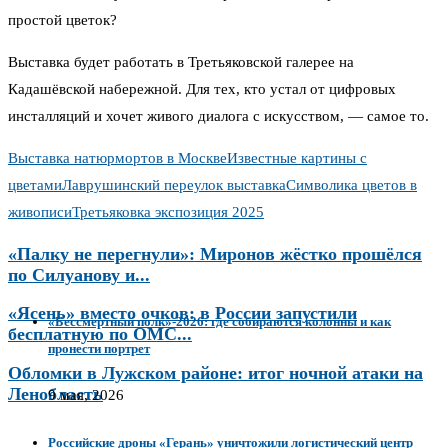
простой цветок?
Выставка будет работать в Третьяковской галерее на
Кадашёвской набережной. Для тех, кто устал от цифровых
инсталляций и хочет живого диалога с искусством, — самое то.
Выставка натюрмортов в Москве
Известные картины с
цветами
Лаврушинский переулок выставка
Символика цветов в
живописи
Третьяковка экспозиция 2025
«Палку не перегнули»: Миронов жёстко прошёлся
по Силуанову и...
«Ясень» вместо очков: в России запустили
«Бессмертный полк»-2026: где собираются колонны и как
бесплатную по ОМС...
пронести портрет
Обломки в Лужском районе: итог ночной атаки на
Ленобласть
9 мая, 2026
Российские дроны «Герань» уничтожили логистический центр