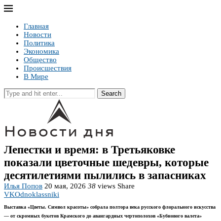
Главная
Новости
Политика
Экономика
Общество
Происшествия
В Мире
Search
Лепестки и время: в Третьяковке
показали цветочные шедевры, которые
десятилетиями пылились в запасниках
Илья Попов
20 мая, 2026
38
views
Share
VK
Odnoklassniki
Выставка «Цветы. Символ красоты» собрала полтора века русского флорального искусства
— от скромных букетов Крамского до авангардных чертополохов «Бубнового валета»