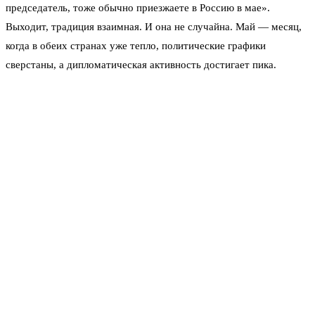
председатель, тоже обычно приезжаете в Россию в мае».
Выходит, традиция взаимная. И она не случайна. Май — месяц,
когда в обеих странах уже тепло, политические графики
сверстаны, а дипломатическая активность достигает пика.
На этот раз Путин прибыл с официальным визитом 19–20 мая по
приглашению китайского лидера. Встреча приурочена к 25-
летию Российско-китайского договора о добрососедстве.
Переговоры длились почти три часа — в узком и расширенном
составах. Итогом стало подписание совместного заявления об
укреплении стратегического партнерства. Без лишних громких
слов, но с конкретными договорённостями.
«Спасибо за тёплый приём», — поблагодарил Путин
Си Цзиньпина. Всё по-простому, но за этой