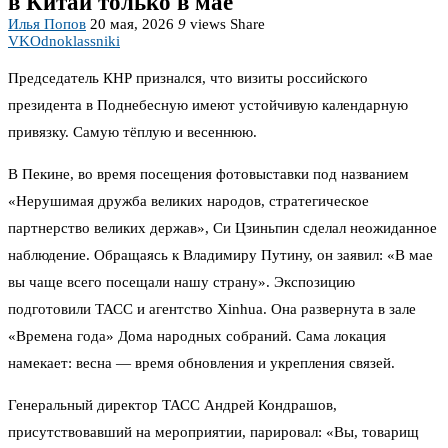
в Китай только в мае
Илья Попов
20 мая, 2026
9
views
Share
VK
Odnoklassniki
Председатель КНР признался, что визиты российского
президента в Поднебесную имеют устойчивую календарную
привязку. Самую тёплую и весеннюю.
В Пекине, во время посещения фотовыставки под названием
«Нерушимая дружба великих народов, стратегическое
партнерство великих держав», Си Цзиньпин сделал неожиданное
наблюдение. Обращаясь к Владимиру Путину, он заявил: «В мае
вы чаще всего посещали нашу страну». Экспозицию
подготовили ТАСС и агентство Xinhua. Она развернута в зале
«Времена года» Дома народных собраний. Сама локация
намекает: весна — время обновления и укрепления связей.
Генеральный директор ТАСС Андрей Кондрашов,
присутствовавший на мероприятии, парировал: «Вы, товарищ