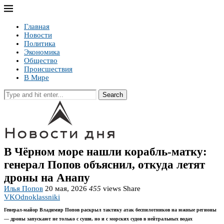
Главная
Новости
Политика
Экономика
Общество
Происшествия
В Мире
Search
В Чёрном море нашли корабль-матку:
генерал Попов объяснил, откуда летят
дроны на Анапу
Илья Попов
20 мая, 2026
455
views
Share
VK
Odnoklassniki
Генерал-майор Владимир Попов раскрыл тактику атак беспилотников на южные регионы
— дроны запускают не только с суши, но и с морских судов в нейтральных водах