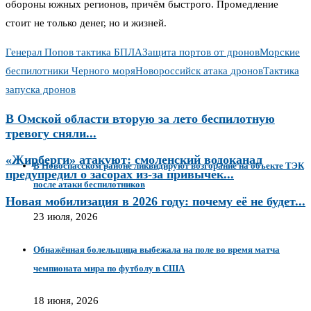
обороны южных регионов, причём быстрого. Промедление
стоит не только денег, но и жизней.
Генерал Попов тактика БПЛА
Защита портов от дронов
Морские
беспилотники Черного моря
Новороссийск атака дронов
Тактика
запуска дронов
В Омской области вторую за лето беспилотную
тревогу сняли...
«Жирберги» атакуют: смоленский водоканал
В Новоспасском районе ликвидируют возгорание на объекте ТЭК
предупредил о засорах из-за привычек...
после атаки беспилотников
Новая мобилизация в 2026 году: почему её не будет...
23 июля, 2026
Обнажённая болельщица выбежала на поле во время матча
чемпионата мира по футболу в США
18 июня, 2026