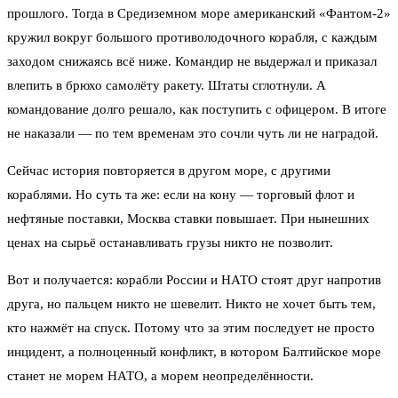
прошлого. Тогда в Средиземном море американский «Фантом-2»
кружил вокруг большого противолодочного корабля, с каждым
заходом снижаясь всё ниже. Командир не выдержал и приказал
влепить в брюхо самолёту ракету. Штаты сглотнули. А
командование долго решало, как поступить с офицером. В итоге
не наказали — по тем временам это сочли чуть ли не наградой.
Сейчас история повторяется в другом море, с другими
кораблями. Но суть та же: если на кону — торговый флот и
нефтяные поставки, Москва ставки повышает. При нынешних
ценах на сырьё останавливать грузы никто не позволит.
Вот и получается: корабли России и НАТО стоят друг напротив
друга, но пальцем никто не шевелит. Никто не хочет быть тем,
кто нажмёт на спуск. Потому что за этим последует не просто
инцидент, а полноценный конфликт, в котором Балтийское море
станет не морем НАТО, а морем неопределённости.