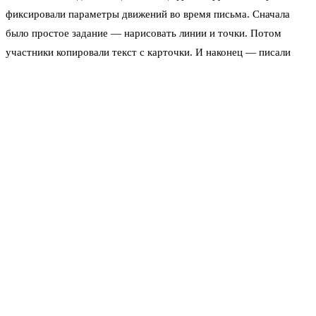
фиксировали параметры движений во время письма. Сначала
было простое задание — нарисовать линии и точки. Потом
участники копировали текст с карточки. И наконец — писали
фразы под диктовку.
Первые два этапа не показали существенной разницы между
здоровыми людьми и пациентами. А вот диктант выявил чёткую
зависимость. Люди с когнитивными отклонениями писали
заметно медленнее. Их движения были менее плавными,
фрагментированными, хуже скоординированными. Чем длиннее
и сложнее было предложение, тем ярче проявлялись признаки.
«Письмо от руки — это зеркало когнитивного
здоровья. Если мозг работает с перебоями, рука это
выдаёт», — пояснила ведущий автор работы Ана