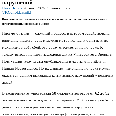
нарушений
Илья Попов
20 мая, 2026
11
views
Share
VK
Odnoklassniki
Исследование португальских учёных показало: замедление письма под диктовку может
сигнализировать о проблемах с мозгом
Письмо от руки — сложный процесс, в котором задействованы
внимание, память, речь и мелкая моторика. Если один из этих
механизмов даёт сбой, это сразу отражается на почерке. К
такому выводу пришли исследователи из Университета Эворы в
Португалии. Результаты опубликованы в журнале Frontiers in
Human Neuroscience. По их данным, изменение почерка может
оказаться ранним признаком когнитивных нарушений у пожилых
людей.
В эксперименте участвовали 58 человек в возрасте от 62 до 92
лет — все постояльцы домов престарелых. У 38 из них уже были
диагностированы различные когнитивные нарушения.
Участникам выдали специальные цифровые ручки, которые