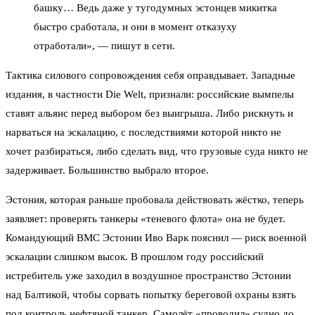
башку… Ведь даже у тугодумных эстонцев микитка
быстро сработала, и они в момент отказуху
отработали», — пишут в сети.
Тактика силового сопровождения себя оправдывает. Западные
издания, в частности Die Welt, признали: российские вымпелы
ставят альянс перед выбором без выигрыша. Либо рискнуть и
нарваться на эскалацию, с последствиями которой никто не
хочет разбираться, либо сделать вид, что грузовые суда никто не
задерживает. Большинство выбрало второе.
Эстония, которая раньше пробовала действовать жёстко, теперь
заявляет: проверять танкеры «теневого флота» она не будет.
Командующий ВМС Эстонии Иво Варк пояснил — риск военной
эскалации слишком высок. В прошлом году российский
истребитель уже заходил в воздушное пространство Эстонии
над Балтикой, чтобы сорвать попытку береговой охраны взять
под контроль нефтяной танкер. Самолёт «проводил» судно до