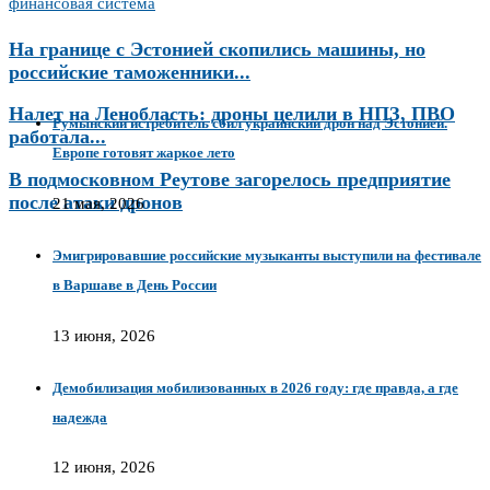
финансовая система
На границе с Эстонией скопились машины, но
российские таможенники...
Налет на Ленобласть: дроны целили в НПЗ, ПВО
Румынский истребитель сбил украинский дрон над Эстонией.
работала...
Европе готовят жаркое лето
В подмосковном Реутове загорелось предприятие
после атаки дронов
21 мая, 2026
Эмигрировавшие российские музыканты выступили на фестивале
в Варшаве в День России
13 июня, 2026
Демобилизация мобилизованных в 2026 году: где правда, а где
надежда
12 июня, 2026