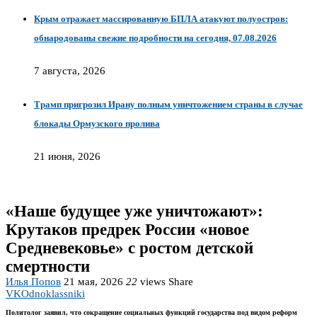
Крым отражает массированную БПЛА атакуют полуостров:
обнародованы свежие подробности на сегодня, 07.08.2026
7 августа, 2026
Трамп пригрозил Ирану полным уничтожением страны в случае
блокады Ормузского пролива
21 июня, 2026
«Наше будущее уже уничтожают»:
Крутаков предрек России «новое
Средневековье» с ростом детской
смертности
Илья Попов
21 мая, 2026
22
views
Share
VK
Odnoklassniki
Политолог заявил, что сокращение социальных функций государства под видом реформ