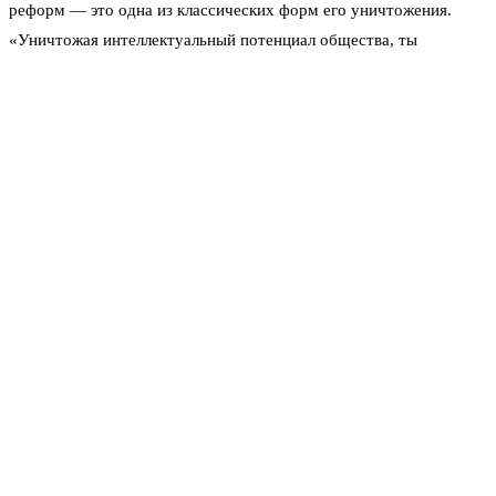
реформ — это одна из классических форм его уничтожения.
«Уничтожая интеллектуальный потенциал общества, ты
уничтожаешь своё будущее», — подчеркнул политолог.
Смотрите, что происходит. Школы оптимизируют. Больницы
закрывают в сёлах. Бесплатная медицина всё больше становится
платной, хотя формально остаётся бесплатной. Образование
коммерциализируется. Дети из бедных семей теряют доступ к
качественным знаниям. Интеллектуальный потенциал страны
тает на глазах.
«Сокращение социальных функций государства под
видом реформ — это одна из классических форм его
уничтожения», — заявил Крутаков.
Он не одинок в своих опасениях. Экономисты и демографы бьют