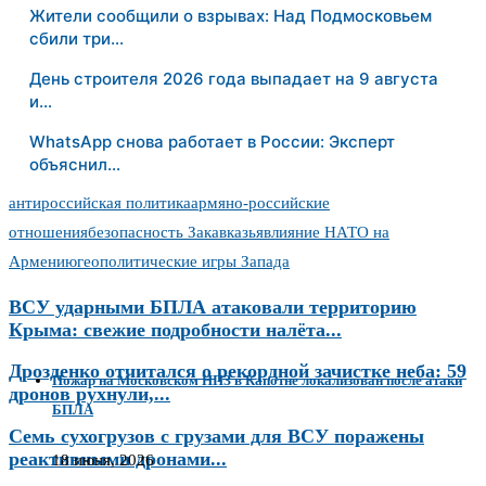
Жители сообщили о взрывах: Над Подмосковьем
сбили три…
День строителя 2026 года выпадает на 9 августа
и…
WhatsApp снова работает в России: Эксперт
объяснил…
антироссийская политика
армяно-российские
отношения
безопасность Закавказья
влияние НАТО на
Армению
геополитические игры Запада
ВСУ ударными БПЛА атаковали территорию
Крыма: свежие подробности налёта...
Дрозденко отчитался о рекордной зачистке неба: 59
Пожар на Московском НПЗ в Капотне локализован после атаки
дронов рухнули,...
БПЛА
Семь сухогрузов с грузами для ВСУ поражены
реактивными дронами...
18 июня, 2026