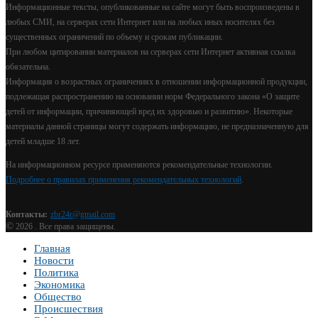
Информационные тексты, опубликованные на сайте могут быть воспроизведены в
любых СМИ, на серверах сети Интернет или на любых иных носителях без
существенных ограничений по объему и срокам публикации.
При любом цитировании материалов на серверах сети Интернет активная ссылка
обязательна.
Информация о возрастных ограничениях в отношении информационной продукции,
подлежащая распространению на основании норм Федерального закона «О защите
детей от информации, причиняющей вред их здоровью и развитию». Некоторые
материалы данной страницы могут содержать информацию, не предназначенную для
детей младше 18 лет.
На информационном ресурсе применяются рекомендательные технологии.
Подробнее о правилах применения рекомендательных технологий
.
Контакты:
zbr24r@gmail.com
©
2026 . Все права защищены.
Главная
Новости
Политика
Экономика
Общество
Происшествия