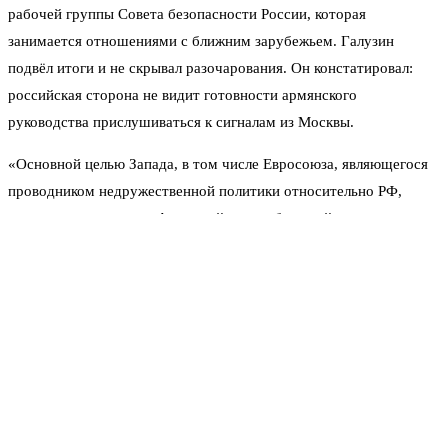
рабочей группы Совета безопасности России, которая
занимается отношениями с ближним зарубежьем. Галузин
подвёл итоги и не скрывал разочарования. Он констатировал:
российская сторона не видит готовности армянского
руководства прислушиваться к сигналам из Москвы.
«Основной целью Запада, в том числе Евросоюза, являющегося
проводником недружественной политики относительно РФ,
является манипуляция Арменией в ущерб российским
интересам», — пояснил дипломат.
«Основной целью Запада, в том числе Евросоюза,
является манипуляция Арменией в ущерб
российским интересам».