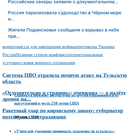
Российские хакеры заявили о документальном…
Россия парализовала судоходство в Чёрном море
и…
Жители Подмосковья сообщили о взрывах в небе
при…
компромиссы для завершения войны
переговоры Украина
Россия
Позиции сторон конфликта
территориальные
уступки
условия мирного соглашения
Система ПВО отразила ночную атаку на Тульскую
область
«Оглушительно и страшно»: очевидцы — о налёте
Скандал к юбилею: звезды одна за другой отказываются от
дронов на...
выступлений в честь 250-летия США
Ракетный удар по кировскому заводу: губернатор
подтвердил пострадавших
30 мая, 2026
«Учителей, умеющих принимать экзамены, не осталось»: