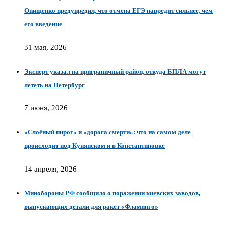
Онищенко предупредил, что отмена ЕГЭ навредит сильнее, чем
его введение
31 мая, 2026
Эксперт указал на приграничный район, откуда БПЛА могут
лететь на Петербург
7 июня, 2026
«Слоёный пирог» и «дорога смерти»: что на самом деле
происходит под Купянском и в Константиновке
14 апреля, 2026
Минобороны РФ сообщило о поражении киевских заводов,
выпускающих детали для ракет «Фламинго»