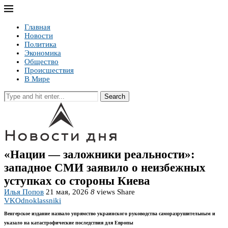
Главная
Новости
Политика
Экономика
Общество
Происшествия
В Мире
Search
«Нации — заложники реальности»:
западное СМИ заявило о неизбежных
уступках со стороны Киева
Илья Попов
21 мая, 2026
8
views
Share
VK
Odnoklassniki
Венгерское издание назвало упрямство украинского руководства саморазрушительным и
указало на катастрофические последствия для Европы